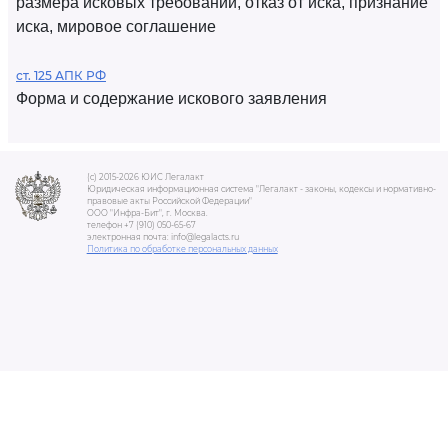
размера исковых требований, отказ от иска, признание
иска, мировое соглашение
ст. 125 АПК РФ
Форма и содержание искового заявления
(c) 2015-2026 ЮИС Легалакт
Юридическая информационная система "Легалакт - законы, кодексы и нормативно-
правовые акты Российской Федерации"
ООО "Инфра-Бит", г. Москва.
телефон +7 (910) 050-65-67
электронная почта: info@legalacts.ru
Политика по обработке персональных данных