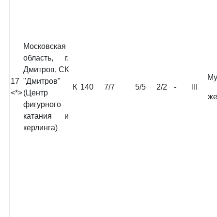
Московская
область, г.
Дмитров, СК
Му
17
"Дмитров"
К
140
7/7
5/5
2/2
-
III
<*>
(Центр
ж
фигурного
катания и
керлинга)