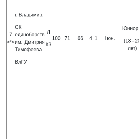
г. Владимир,
СК
Юниор
Л
7
единоборств
100
71
66
4
1
I юн.
(18 - 2
<*>
им. Дмитрия
КЗ
лет)
Тимофеева
ВлГУ