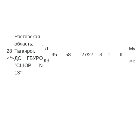
Ростовская
область, г.
Л
Му
28
Таганрог,
95
58
27/27
3
1
II
<*>
ДС ГБУРО
КЗ
ж
"СШОР N
13"