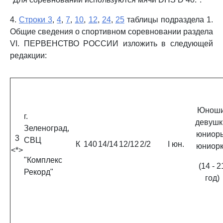
4.
Строки 3
,
4
,
7
,
10
,
12
,
24
,
25
таблицы подраздела 1.
Общие сведения о спортивном соревновании раздела
VI. ПЕРВЕНСТВО РОССИИ изложить в следующей
редакции:
Юноши
г.
девушк
Зеленоград,
юниор
3
СВЦ
К
140
14/14
12/12
2/2
I юн.
юниор
<*>
"Комплекс
(14 - 2
Рекорд"
год)