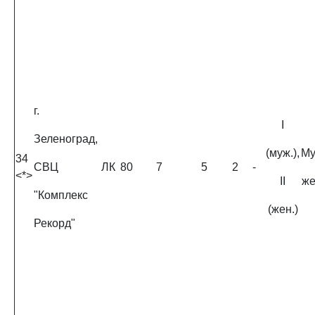
г.
I
Зеленоград,
(муж.),
Му
34
СВЦ
ЛК
80
7
5
2
-
<*>
II
ж
"Комплекс
(жен.)
Рекорд"