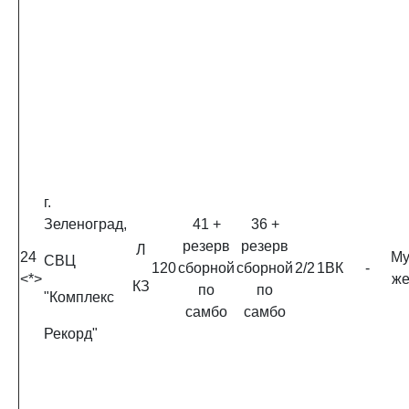
г.
Зеленоград,
41 +
36 +
резерв
резерв
Л
24
Му
СВЦ
120
сборной
сборной
2/2
1ВК
-
<*>
ж
КЗ
по
по
"Комплекс
самбо
самбо
Рекорд"