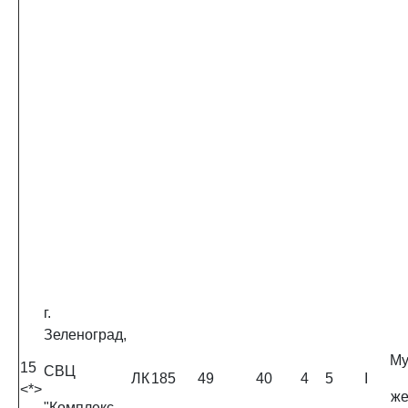
г.
Зеленоград,
Му
15
СВЦ
ЛК
185
49
40
4
5
I
<*>
ж
"Комплекс