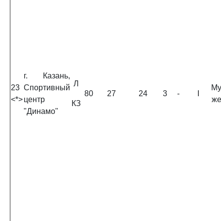
г. Казань,
Л
23
Спортивный
Му
80
27
24
3
-
I
<*>
центр
ж
КЗ
"Динамо"