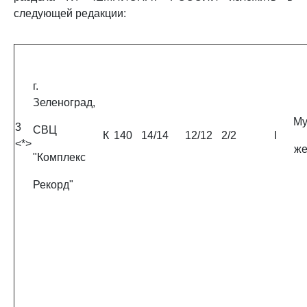
следующей редакции:
г.
Зеленоград,
Му
3
СВЦ
К
140
14/14
12/12
2/2
I
<*>
ж
"Комплекс
Рекорд"