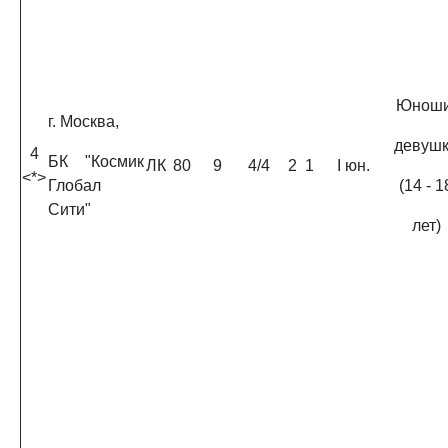
Юноши
г. Москва,
девуш
4
БК "Космик
ЛК
80
9
4/4
2
1
I юн.
<*>
Глобал
(14 - 1
Сити"
лет)