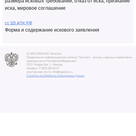
размера исковых требований, отказ от иска, признание
иска, мировое соглашение
ст. 125 АПК РФ
Форма и содержание искового заявления
(c) 2015-2026 ЮИС Легалакт
Юридическая информационная система "Легалакт - законы, кодексы и нормативно-
правовые акты Российской Федерации"
ООО "Инфра-Бит", г. Москва.
телефон +7 (910) 050-65-67
электронная почта: info@legalacts.ru
Политика по обработке персональных данных