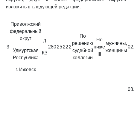
изложить в следующей редакции:
Приволжский
федеральный
По
округ
Не
Л
решению
мужчины,
3
280
25
22
2
ниже
02
Удмуртская
судебной
женщины
КЗ
III
Республика
коллегии
г. Ижевск
03