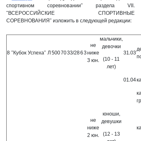
спортивном соревновании" раздела VII.
"ВСЕРОССИЙСКИЕ СПОРТИВНЫЕ
СОРЕВНОВАНИЯ" изложить в следующей редакции:
мальчики,
не
девочки
д
8
"Кубок Успеха"
Л
500
70
33/28
6
3
ниже
31.03
п
(10 - 11
3 юн.
лет)
01.04
к
к
г
юноши,
не
девушки
ниже
к
(12 - 13
2 юн.