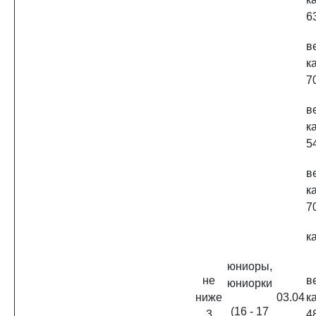
63
в
к
70
в
к
5
в
к
7
к
юниоры,
не
в
юниорки
ниже
03.04
к
(16 - 17
3
48