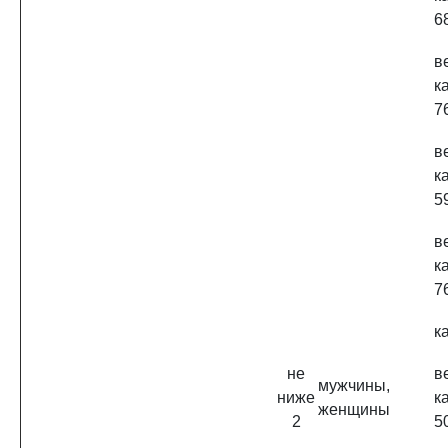
68
в
к
76
в
к
5
в
к
7
к
не
в
мужчины,
ниже
к
женщины
2
50