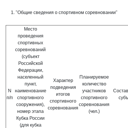
1. "Общие сведения о спортивном соревновании"
Место
проведения
спортивных
соревнований
(субъект
Российской
Федерации,
населенный
Планируемое
Характер
пункт,
количество
подведения
N
наименование
участников
Состав
итогов
п/п
спортивного
спортивного
суб
спортивного
сооружения),
соревнования
соревнования
номер этапа
(чел.)
Кубка России
(для кубка