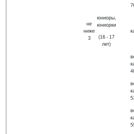
7
юниоры,
не
юниорки
ниже
к
(16 - 17
3
лет)
в
к
4
в
к
5
в
к
5