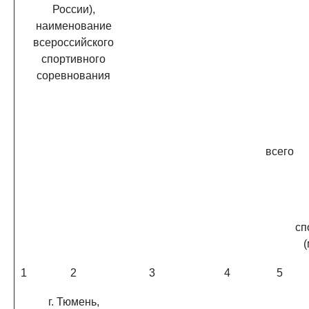
России),
наименование
всероссийского
спортивного
соревнования
всего
сп
1
2
3
4
5
г. Тюмень,