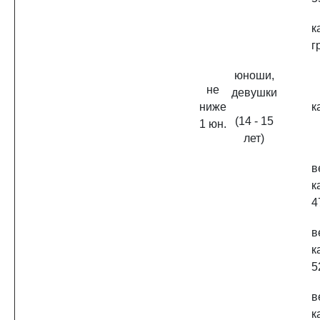
к
г
юноши,
не
девушки
ниже
к
(14 - 15
1 юн.
лет)
в
к
4
в
к
5
в
к