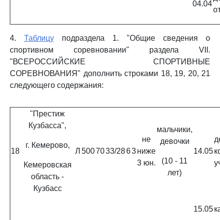
04.04
о
4.
Таблицу
подраздела 1. "Общие сведения о
спортивном соревновании" раздела VII.
"ВСЕРОССИЙСКИЕ СПОРТИВНЫЕ
СОРЕВНОВАНИЯ" дополнить строками 18, 19, 20, 21
следующего содержания:
"Престиж
Кузбасса",
мальчики,
не
д
девочки
г. Кемерово,
18
Л
500
70
33/28
6
3
ниже
14.05
к
(10 - 11
3 юн.
у
Кемеровская
лет)
область -
Кузбасс
15.05
к