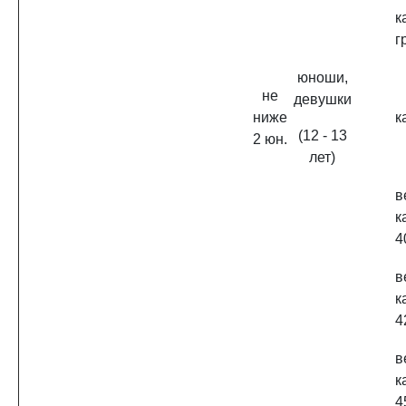
к
г
юноши,
не
девушки
ниже
к
(12 - 13
2 юн.
лет)
в
к
4
в
к
4
в
к
4