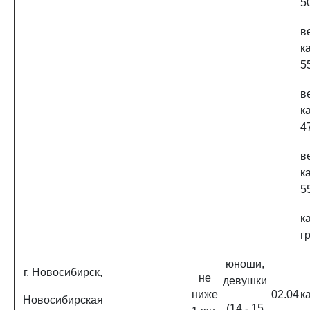
50
в
к
55
в
к
4
в
к
5
к
г
юноши,
г. Новосибирск,
не
девушки
ниже
02.04
к
Новосибирская
(14 - 15