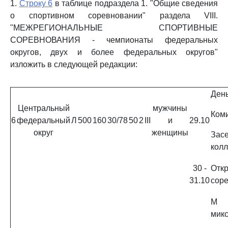
1.
Строку 6
в таблице подраздела 1. "Общие сведения
о спортивном соревновании" раздела VIII.
"МЕЖРЕГИОНАЛЬНЫЕ СПОРТИВНЫЕ
СОРЕВНОВАНИЯ - чемпионаты федеральных
округов, двух и более федеральных округов"
изложить в следующей редакции:
День
Центральный
мужчины
Коми
6
федеральный
Л
500
160
30/78
50
2
III
и
29.10
округ
женщины
Зас
колл
30 -
Отк
31.10
сор
M 
микс