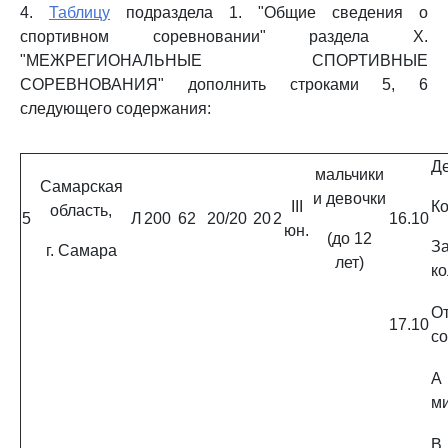
4.
Таблицу
подраздела 1. "Общие сведения о
спортивном соревновании" раздела X.
"МЕЖРЕГИОНАЛЬНЫЕ СПОРТИВНЫЕ
СОРЕВНОВАНИЯ" дополнить строками 5, 6
следующего содержания:
Де
мальчики
Самарская
и девочки
III
Ко
область,
5
Л
200
62
20/20
20
2
16.10
юн.
(до 12
З
г. Самара
лет)
ко
О
17.10
с
A
ми
B