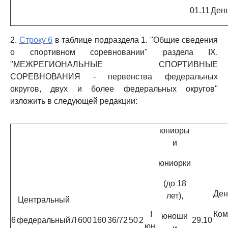
01.11
День
2.
Строку 6
в таблице подраздела 1. "Общие сведения
о спортивном соревновании" раздела IX.
"МЕЖРЕГИОНАЛЬНЫЕ СПОРТИВНЫЕ
СОРЕВНОВАНИЯ - первенства федеральных
округов, двух и более федеральных округов"
изложить в следующей редакции:
юниоры
и
юниорки
(до 18
Ден
лет),
Центральный
I
Ком
юноши
6
федеральный
Л
600
160
36/72
50
2
29.10
юн.