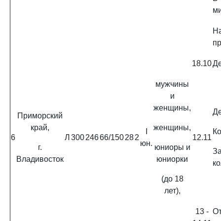
ми
Н
п
18.10
Де
мужчины
и
женщины,
Де
Приморский
край,
женщины,
I
Ко
6
Л
300
246
66/150
28
2
12.11
юн.
г.
юниоры и
З
Владивосток
юниорки
ко
(до 18
лет),
13 -
О