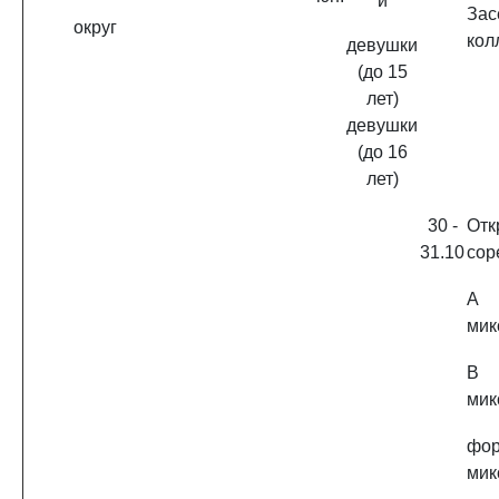
и
Зас
округ
кол
девушки
(до 15
лет)
девушки
(до 16
лет)
30 -
Отк
31.10
сор
A 
мик
B 
мик
фо
мик