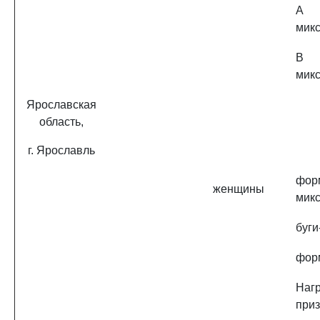
A 
микс
B 
микс
Ярославская
область,
г. Ярославль
фор
женщины
микс
буги
фор
Наг
при