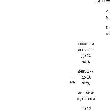
14.11
с
A
ми
B
ми
юноши и
девушки
(до 15
лет),
девушки
III
(до 16
юн
лет),
мальчики
и девочки
(до 12