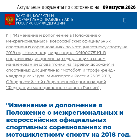
Актуальные документы по состоянию на:
09 августа 2026
ЗАКОНЫ, КОДЕКСЫ И
НОРМАТИВНО-ПРАВОВЫЕ АКТЫ
РОССИЙСКОЙ ФЕДЕРАЦИИ
|
"Изменение и дополнение в Положение о
межрегиональных и всероссийских официальных
спортивных соревнованиях по мотоциклетному спорту на
2018 год. Номер-код вида спорта: 0910007511Я. В
спортивных дисциплинах, содержащих в своем
наименовании слова "гонки на гаревой дорожке" и
спортивных дисциплинах "мотобол" и "трофи-рейд -
квадроциклы" (утв. Минспортом России 25.05.2018,
Общероссийской общественной организацией
"Федерация мотоциклетного спорта России")
"Изменение и дополнение в
Положение о межрегиональных и
всероссийских официальных
спортивных соревнованиях по
мотоциклетному спорту на 2018 год.