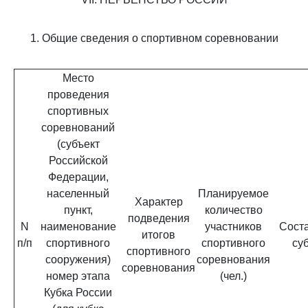
1. Общие сведения о спортивном соревновании
Место
проведения
спортивных
соревнований
(субъект
Российской
Федерации,
населенный
Планируемое
Характер
пункт,
количество
подведения
N
наименование
участников
Сост
итогов
п/п
спортивного
спортивного
су
спортивного
сооружения)
соревнования
соревнования
номер этапа
(чел.)
Кубка России