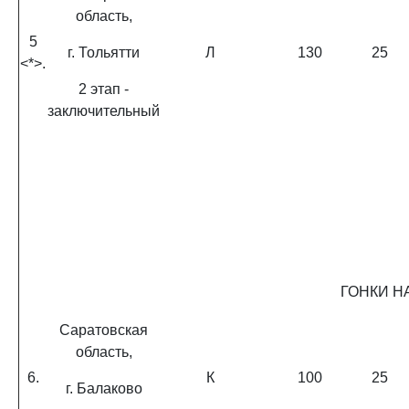
область,
5
г. Тольятти
Л
130
25
<*>.
2 этап -
заключительный
ГОНКИ Н
Саратовская
область,
6.
К
100
25
г. Балаково