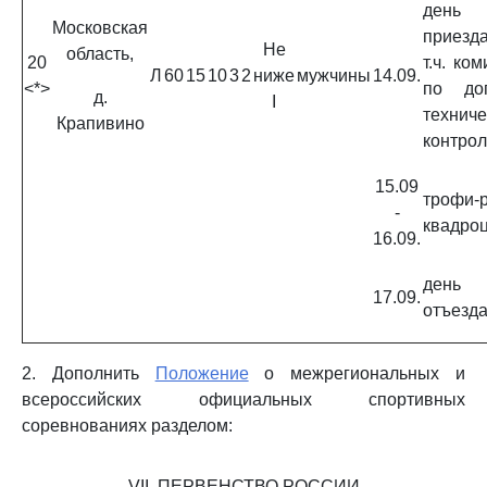
день
Московская
приезд
Не
область,
20
т.ч. ко
Л
60
15
10
3
2
ниже
мужчины
14.09.
<*>
по доп
д.
I
техниче
Крапивино
контрол
15.09
трофи-р
-
квадро
16.09.
день
17.09.
отъезд
2. Дополнить
Положение
о межрегиональных и
всероссийских официальных спортивных
соревнованиях разделом:
VII. ПЕРВЕНСТВО РОССИИ