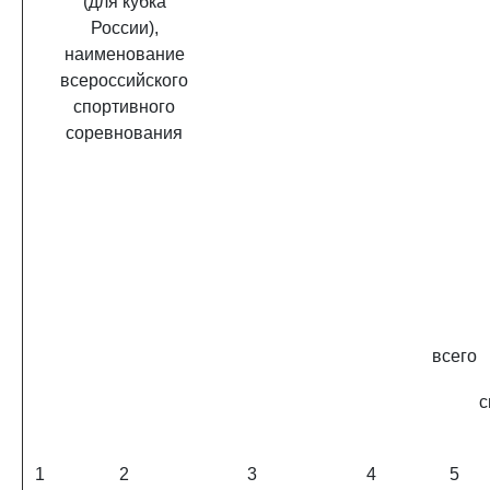
(для кубка
России),
наименование
всероссийского
спортивного
соревнования
всего
с
1
2
3
4
5