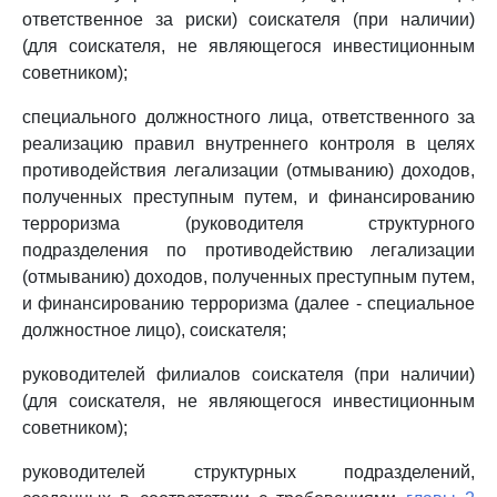
ответственное за риски) соискателя (при наличии)
(для соискателя, не являющегося инвестиционным
советником);
специального должностного лица, ответственного за
реализацию правил внутреннего контроля в целях
противодействия легализации (отмыванию) доходов,
полученных преступным путем, и финансированию
терроризма (руководителя структурного
подразделения по противодействию легализации
(отмыванию) доходов, полученных преступным путем,
и финансированию терроризма (далее - специальное
должностное лицо), соискателя;
руководителей филиалов соискателя (при наличии)
(для соискателя, не являющегося инвестиционным
советником);
руководителей структурных подразделений,