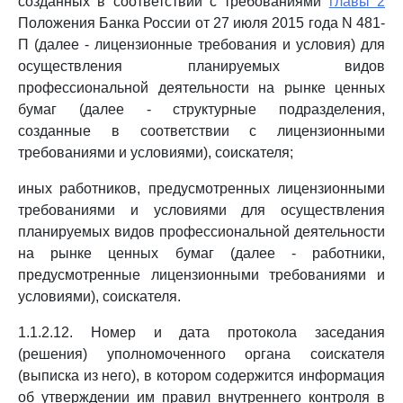
созданных в соответствии с требованиями
главы 2
Положения Банка России от 27 июля 2015 года N 481-
П (далее - лицензионные требования и условия) для
осуществления планируемых видов
профессиональной деятельности на рынке ценных
бумаг (далее - структурные подразделения,
созданные в соответствии с лицензионными
требованиями и условиями), соискателя;
иных работников, предусмотренных лицензионными
требованиями и условиями для осуществления
планируемых видов профессиональной деятельности
на рынке ценных бумаг (далее - работники,
предусмотренные лицензионными требованиями и
условиями), соискателя.
1.1.2.12. Номер и дата протокола заседания
(решения) уполномоченного органа соискателя
(выписка из него), в котором содержится информация
об утверждении им правил внутреннего контроля в