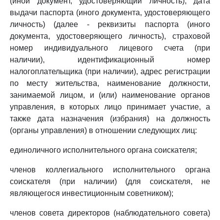
(иной документ, удостоверяющий личность), дата
выдачи паспорта (иного документа, удостоверяющего
личность) (далее - реквизиты паспорта (иного
документа, удостоверяющего личность), страховой
номер индивидуального лицевого счета (при
наличии), идентификационный номер
налогоплательщика (при наличии), адрес регистрации
по месту жительства, наименование должности,
занимаемой лицом, и (или) наименование органов
управления, в которых лицо принимает участие, а
также дата назначения (избрания) на должность
(органы управления) в отношении следующих лиц:
единоличного исполнительного органа соискателя;
членов коллегиального исполнительного органа
соискателя (при наличии) (для соискателя, не
являющегося инвестиционным советником);
членов совета директоров (наблюдательного совета)