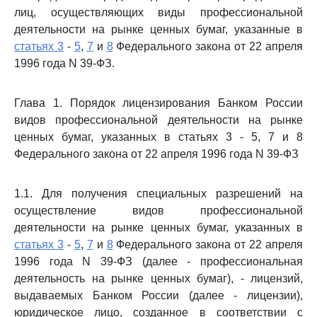
лиц, осуществляющих виды профессиональной
деятельности на рынке ценных бумаг, указанные в
статьях 3
-
5
,
7
и
8
Федерального закона от 22 апреля
1996 года N 39-ФЗ.
Глава 1. Порядок лицензирования Банком России
видов профессиональной деятельности на рынке
ценных бумаг, указанных в статьях 3 - 5, 7 и 8
Федерального закона от 22 апреля 1996 года N 39-ФЗ
1.1. Для получения специальных разрешений на
осуществление видов профессиональной
деятельности на рынке ценных бумаг, указанных в
статьях 3
-
5
,
7
и
8
Федерального закона от 22 апреля
1996 года N 39-ФЗ (далее - профессиональная
деятельность на рынке ценных бумаг), - лицензий,
выдаваемых Банком России (далее - лицензии),
юридическое лицо, созданное в соответствии с