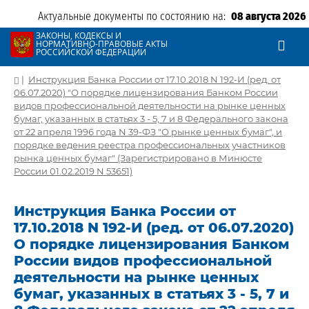
Актуальные документы по состоянию на:
08 августа 2026
ЗАКОНЫ, КОДЕКСЫ И
НОРМАТИВНО-ПРАВОВЫЕ АКТЫ
РОССИЙСКОЙ ФЕДЕРАЦИИ
|
Инструкция Банка России от 17.10.2018 N 192-И (ред. от
06.07.2020) "О порядке лицензирования Банком России
видов профессиональной деятельности на рынке ценных
бумаг, указанных в статьях 3 - 5, 7 и 8 Федерального закона
от 22 апреля 1996 года N 39-ФЗ "О рынке ценных бумаг", и
порядке ведения реестра профессиональных участников
рынка ценных бумаг" (Зарегистрировано в Минюсте
России 01.02.2019 N 53651)
Инструкция Банка России от
17.10.2018 N 192-И (ред. от 06.07.2020)
О порядке лицензирования Банком
России видов профессиональной
деятельности на рынке ценных
бумаг, указанных в статьях 3 - 5, 7 и