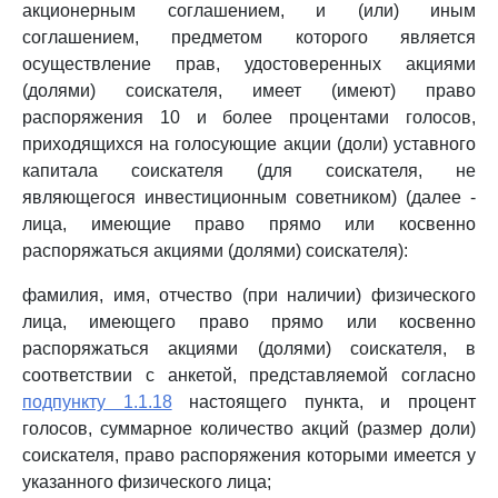
акционерным соглашением, и (или) иным
соглашением, предметом которого является
осуществление прав, удостоверенных акциями
(долями) соискателя, имеет (имеют) право
распоряжения 10 и более процентами голосов,
приходящихся на голосующие акции (доли) уставного
капитала соискателя (для соискателя, не
являющегося инвестиционным советником) (далее -
лица, имеющие право прямо или косвенно
распоряжаться акциями (долями) соискателя):
фамилия, имя, отчество (при наличии) физического
лица, имеющего право прямо или косвенно
распоряжаться акциями (долями) соискателя, в
соответствии с анкетой, представляемой согласно
подпункту 1.1.18
настоящего пункта, и процент
голосов, суммарное количество акций (размер доли)
соискателя, право распоряжения которыми имеется у
указанного физического лица;