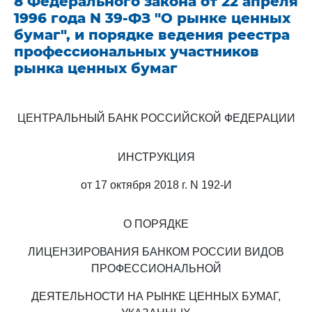
8 Федерального закона от 22 апреля
1996 года N 39-ФЗ "О рынке ценных
бумаг", и порядке ведения реестра
профессиональных участников
рынка ценных бумаг
ЦЕНТРАЛЬНЫЙ БАНК РОССИЙСКОЙ ФЕДЕРАЦИИ
ИНСТРУКЦИЯ
от 17 октября 2018 г. N 192-И
О ПОРЯДКЕ
ЛИЦЕНЗИРОВАНИЯ БАНКОМ РОССИИ ВИДОВ
ПРОФЕССИОНАЛЬНОЙ
ДЕЯТЕЛЬНОСТИ НА РЫНКЕ ЦЕННЫХ БУМАГ,