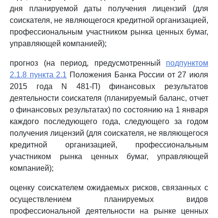
дня планируемой даты получения лицензий (для
соискателя, не являющегося кредитной организацией,
профессиональным участником рынка ценных бумаг,
управляющей компанией);
прогноз (на период, предусмотренный
подпунктом
2.1.8 пункта 2.1
Положения Банка России от 27 июля
2015 года N 481-П) финансовых результатов
деятельности соискателя (планируемый баланс, отчет
о финансовых результатах) по состоянию на 1 января
каждого последующего года, следующего за годом
получения лицензий (для соискателя, не являющегося
кредитной организацией, профессиональным
участником рынка ценных бумаг, управляющей
компанией);
оценку соискателем ожидаемых рисков, связанных с
осуществлением планируемых видов
профессиональной деятельности на рынке ценных