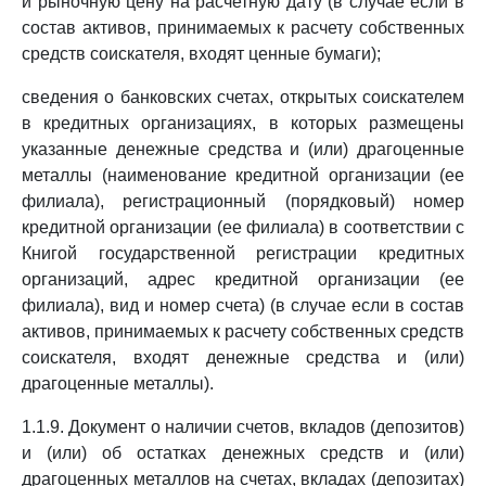
и рыночную цену на расчетную дату (в случае если в
состав активов, принимаемых к расчету собственных
средств соискателя, входят ценные бумаги);
сведения о банковских счетах, открытых соискателем
в кредитных организациях, в которых размещены
указанные денежные средства и (или) драгоценные
металлы (наименование кредитной организации (ее
филиала), регистрационный (порядковый) номер
кредитной организации (ее филиала) в соответствии с
Книгой государственной регистрации кредитных
организаций, адрес кредитной организации (ее
филиала), вид и номер счета) (в случае если в состав
активов, принимаемых к расчету собственных средств
соискателя, входят денежные средства и (или)
драгоценные металлы).
1.1.9. Документ о наличии счетов, вкладов (депозитов)
и (или) об остатках денежных средств и (или)
драгоценных металлов на счетах, вкладах (депозитах)