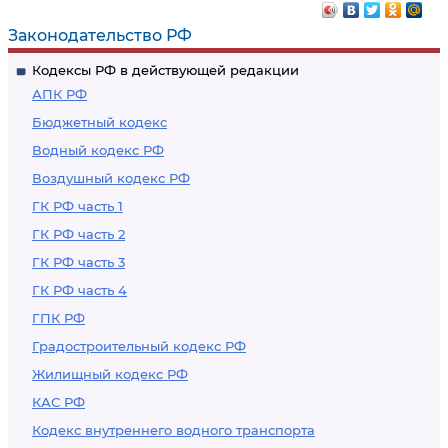
создаваемого путем
государственной
Законодательство РФ
реорганизации
регистрации
Кодексы РФ в действующей редакции
изменений,
АПК РФ
внесенных в
Бюджетный кодекс
учредительный
Водный кодекс РФ
документ
Воздушный кодекс РФ
юридического
лица, а также для
ГК РФ часть 1
государственной
ГК РФ часть 2
регистрации
ГК РФ часть 3
изменений,
ГК РФ часть 4
связанных с
ГПК РФ
принятием
Градостроительный кодекс РФ
решения о том, что
Жилищный кодекс РФ
юридическое лицо
КАС РФ
будет действовать
Кодекс внутреннего водного транспорта
или не будет