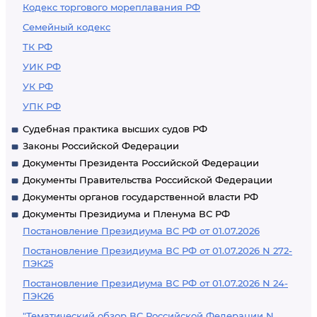
Кодекс торгового мореплавания РФ
действовать на
Семейный кодекс
основании
ТК РФ
типового устава, и
УИК РФ
документы,
представляемые
УК РФ
для внесения
УПК РФ
изменений в
Судебная практика высших судов РФ
сведения о
Законы Российской Федерации
юридическом лице,
Документы Президента Российской Федерации
содержащиеся в
Документы Правительства Российской Федерации
едином
Документы органов государственной власти РФ
Документы Президиума и Пленума ВС РФ
государственном
Постановление Президиума ВС РФ от 01.07.2026
реестре
Постановление Президиума ВС РФ от 01.07.2026 N 272-
юридических лиц
ПЭК25
Постановление Президиума ВС РФ от 01.07.2026 N 24-
ПЭК26
"Тематический обзор ВС Российской Федерации N