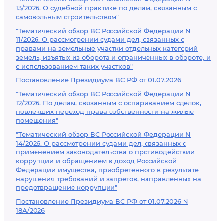
13/2026. О судебной практике по делам, связанным с
самовольным строительством"
"Тематический обзор ВС Российской Федерации N
11/2026. О рассмотрении судами дел, связанных с
правами на земельные участки отдельных категорий
земель, изъятых из оборота и ограниченных в обороте, и
с использованием таких участков"
Постановление Президиума ВС РФ от 01.07.2026
"Тематический обзор ВС Российской Федерации N
12/2026. По делам, связанным с оспариванием сделок,
повлекших переход права собственности на жилые
помещения"
"Тематический обзор ВС Российской Федерации N
14/2026. О рассмотрении судами дел, связанных с
применением законодательства о противодействии
коррупции и обращением в доход Российской
Федерации имущества, приобретенного в результате
нарушения требований и запретов, направленных на
предотвращение коррупции"
Постановление Президиума ВС РФ от 01.07.2026 N
18А/2026