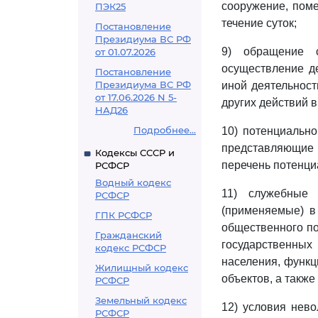
сооружение, поме
ПЭК25
течение суток;
Постановление
Президиума ВС РФ
9) обращение с
от 01.07.2026
осуществление д
Постановление
Президиума ВС РФ
иной деятельнос
от 17.06.2026 N 5-
других действий 
НАД26
Подробнее...
10) потенциально
представляющие 
Кодексы СССР и
перечень потенци
РСФСР
Водный кодекс
11) служебные 
РСФСР
(применяемые) в
ГПК РСФСР
общественного по
Гражданский
государственных
кодекс РСФСР
населения, функц
Жилищный кодекс
объектов, а такж
РСФСР
Земельный кодекс
12) условия нево
РСФСР