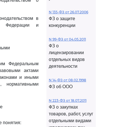
одательством о
N 135-ФЗ от 26.07.2006
онодательством в
ФЗ о защите
ой Федерации и
конкуренции
N 99-ФЗ от 04.05.2011
ФЗ о
тными
лицензировании
отдельных видов
щим Федеральным
деятельности
равовыми актами
законами и иными
N 14-ФЗ от 08.02.1998
, нормативными
ФЗ об ООО
N 223-ФЗ от 18.07.2011
не
ФЗ о закупках
товаров, работ, услуг
отдельными видами
 понятия: