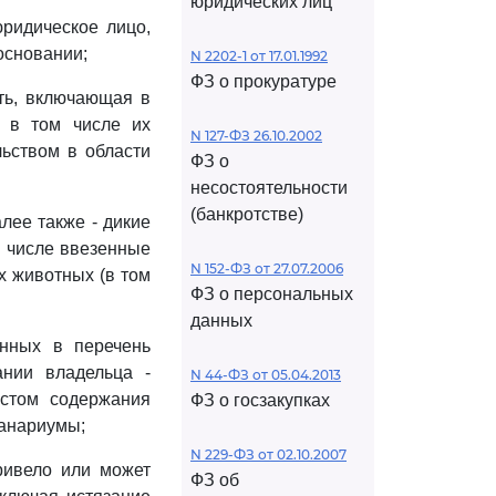
юридических лиц
юридическое лицо,
основании;
N 2202-1 от 17.01.1992
ФЗ о прокуратуре
ть, включающая в
, в том числе их
N 127-ФЗ 26.10.2002
льством в области
ФЗ о
несостоятельности
(банкротстве)
лее также - дикие
м числе ввезенные
N 152-ФЗ от 27.07.2006
х животных (в том
ФЗ о персональных
данных
нных в перечень
ании владельца -
N 44-ФЗ от 05.04.2013
стом содержания
ФЗ о госзакупках
еанариумы;
N 229-ФЗ от 02.10.2007
ривело или может
ФЗ об