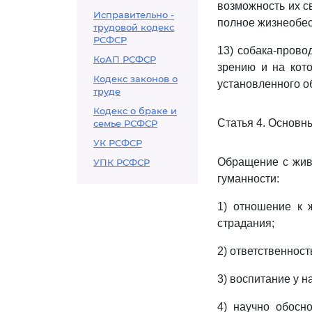
возможность их с
Исправительно -
полное жизнеобес
трудовой кодекс
РСФСР
13) собака-прово
КоАП РСФСР
зрению и на кот
Кодекс законов о
установленного о
труде
Кодекс о браке и
Статья 4. Основ
семье РСФСР
УК РСФСР
Обращение с жив
УПК РСФСР
гуманности:
1) отношение к 
страдания;
2) ответственност
3) воспитание у 
4) научно обосн