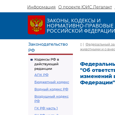
Информация
О проекте ЮИС Легалакт
ЗАКОНЫ, КОДЕКСЫ И
НОРМАТИВНО-ПРАВОВЫЕ 
РОССИЙСКОЙ ФЕДЕРАЦИ
Законодательство
|
Федеральный зако
животными и о вне
РФ
Кодексы РФ в
Федеральный 
действующей
редакции
"Об ответс
АПК РФ
изменений 
Федерации"
Бюджетный кодекс
Водный кодекс РФ
Воздушный кодекс
РФ
ГК РФ часть 1