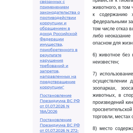
привести к гибел
связанных с
применением
животного, в том
законодательства о
к содержанию ж
противодействии
федеральными за
коррупции и
обращением в
том числе отказ 
доход Российской
либо неоказание
Федерации
опасном для жизн
имущества,
приобретенного в
6) животное без 
результате
нарушения
неизвестен;
требований и
запретов,
7) использовани
направленных на
осуществлении д
предотвращение
коррупции"
зоопарках, зоос
животных, в спо
Постановление
Президиума ВС РФ
произведений кин
от 01.07.2026 N
просветительско
18А/2026
торговли, местах 
Постановление
Президиума ВС РФ
8) место содерж
от 01.07.2026 N 272-