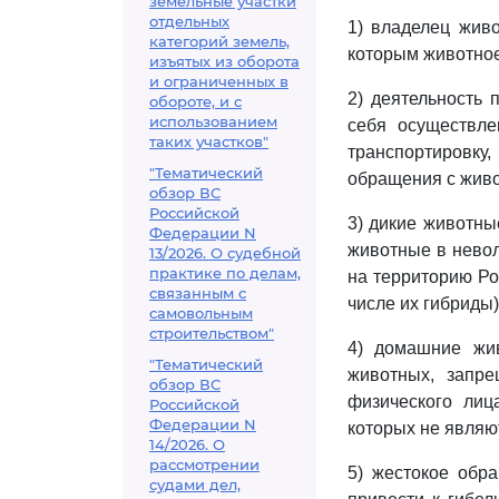
земельные участки
отдельных
1) владелец живо
категорий земель,
которым животное
изъятых из оборота
и ограниченных в
2) деятельность
обороте, и с
использованием
себя осуществле
таких участков"
транспортировку,
"Тематический
обращения с жив
обзор ВС
Российской
3) дикие животны
Федерации N
животные в невол
13/2026. О судебной
практике по делам,
на территорию Ро
связанным с
числе их гибриды)
самовольным
строительством"
4) домашние жи
"Тематический
животных, запре
обзор ВС
физического ли
Российской
Федерации N
которых не являю
14/2026. О
рассмотрении
5) жестокое обр
судами дел,