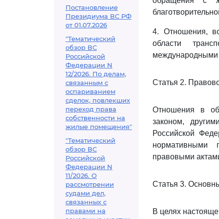
обращения с ж
Постановление
благотворительно
Президиума ВС РФ
от 01.07.2026
4. Отношения, в
"Тематический
области транс
обзор ВС
международными 
Российской
Федерации N
12/2026. По делам,
Статья 2. Правов
связанным с
оспариванием
сделок, повлекших
переход права
Отношения в об
собственности на
законом, други
жилые помещения"
Российской Феде
"Тематический
нормативными 
обзор ВС
правовыми актами
Российской
Федерации N
11/2026. О
Статья 3. Основн
рассмотрении
судами дел,
связанных с
правами на
В целях настояще