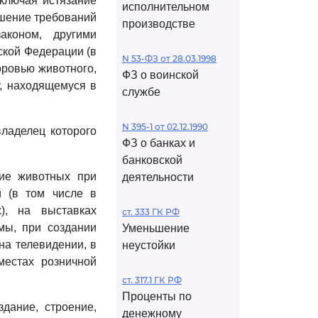
включая истязание
исполнительном
ушение требований
производстве
аконом, другими
кой Федерации (в
N 53-ФЗ от 28.03.1998
оровью животного,
ФЗ о воинской
, находящемуся в
службе
N 395-1 от 02.12.1990
владелец которого
ФЗ о банках и
банковской
ние животных при
деятельности
й (в том числе в
х), на выставках
ст. 333 ГК РФ
мы, при создании
Уменьшение
на телевидении, в
неустойки
местах розничной
ст. 317.1 ГК РФ
Проценты по
дание, строение,
денежному