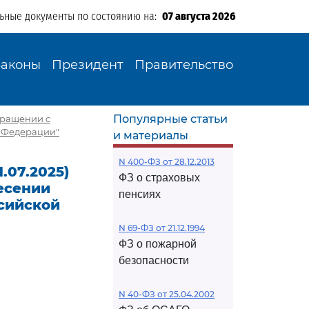
льные документы по состоянию на:
07 августа 2026
Законы
Президент
Правительство
Популярные статьи
обращении с
й Федерации"
и материалы
N 400-ФЗ от 28.12.2013
.07.2025)
ФЗ о страховых
есении
пенсиях
сийской
N 69-ФЗ от 21.12.1994
ФЗ о пожарной
безопасности
N 40-ФЗ от 25.04.2002