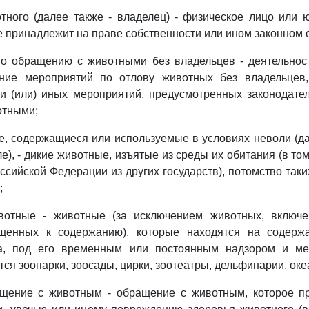
тного (далее также - владелец) - физическое лицо или 
 принадлежит на праве собственности или ином законном 
 по обращению с животными без владельцев - деятельнос
ние мероприятий по отлову животных без владельцев
 и (или) иных мероприятий, предусмотренных законодате
отными;
е, содержащиеся или используемые в условиях неволи (да
е), - дикие животные, изъятые из среды их обитания (в то
ссийской Федерации из других государств), потомство таки
;
вотные - животные (за исключением животных, включе
щенных к содержанию), которые находятся на содерж
ца, под его временным или постоянным надзором и ме
тся зоопарки, зоосады, цирки, зоотеатры, дельфинарии, ок
ащение с животным - обращение с животным, которое п