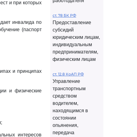
работодателя
ест и при которых
ст. 78 БК РФ
ждает инвалида по
Предоставление
бучение (паспорт
субсидий
юридическим лицам,
индивидуальным
предпринимателям,
физическим лицам
ипах и принципах
ст. 12.8 КоАП РФ
Управление
транспортным
ции и физические
средством
водителем,
находящимся в
состоянии
;
опьянения,
передача
альных интересов