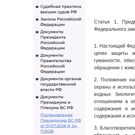
Судебная практика
высших судов РФ
Законы Российской
Статья 1. Пред
Федерации
Федерального зак
Документы
Президента
Российской
1. Настоящий Фед
Федерации
целях защиты ж
Документы
гуманности, обе
Правительства
Российской
обращении с жив
Федерации
Документы органов
2. Положения на
государственной
охраны и исполь
власти РФ
водных биологи
Документы
отношениям в об
Президиума и
Пленума ВС РФ
содержания и и
Постановление
содержания и исп
Президиума ВС РФ
от 01.07.2026 N 24-
3. Благотворител
ПЭК26