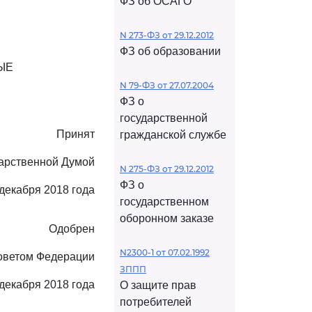
ФЗ об ОСАГО
N 273-ФЗ от 29.12.2012
ФЗ об образовании
ЫЕ
N 79-ФЗ от 27.07.2004
ФЗ о
государственной
Принят
гражданской службе
арственной Думой
N 275-ФЗ от 29.12.2012
ФЗ о
декабря 2018 года
государственном
оборонном заказе
Одобрен
N2300-1 от 07.02.1992
оветом Федерации
ЗППП
декабря 2018 года
О защите прав
потребителей