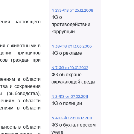
N 273-ФЗ от 25.12.2008
ФЗ о
ения настоящего
противодействии
коррупции
ния с животными в
N 38-ФЗ от 13.03.2006
дения принципов
ФЗ о рекламе
есов граждан при
N 7-ФЗ от 10.01.2002
ФЗ об охране
шениям в области
окружающей среды
тва и сохранения
 (рыбоводства),
N 3-ФЗ от 07.02.2011
шениям в области
ФЗ о полиции
ениям в области
N 402-ФЗ от 06.12.2011
ФЗ о бухгалтерском
льность в области
учете