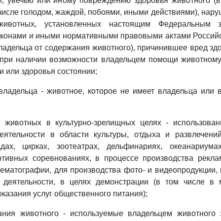
и, увечью или иному повреждению здоровья животного (
 числе голодом, жаждой, побоями, иными действиями), нар
ивотных, установленных настоящим Федеральным з
конами и иными нормативными правовыми актами Российс
владельца от содержания животного), причинившее вред зд
 при наличии возможности владельцем помощи животному
и или здоровья состоянии;
владельца - животное, которое не имеет владельца или 
е животных в культурно-зрелищных целях - использова
еятельности в области культуры, отдыха и развлечени
адах, цирках, зоотеатрах, дельфинариях, океанариума
ртивных соревнованиях, в процессе производства рекла
ематографии, для производства фото- и видеопродукции, 
й деятельности, в целях демонстрации (в том числе в 
оказания услуг общественного питания);
ания животного - используемые владельцем животного з