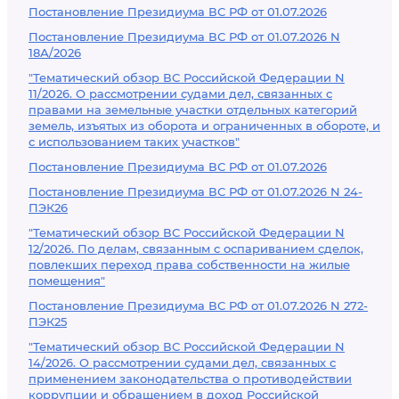
Постановление Президиума ВС РФ от 01.07.2026
Постановление Президиума ВС РФ от 01.07.2026 N
18А/2026
"Тематический обзор ВС Российской Федерации N
11/2026. О рассмотрении судами дел, связанных с
правами на земельные участки отдельных категорий
земель, изъятых из оборота и ограниченных в обороте, и
с использованием таких участков"
Постановление Президиума ВС РФ от 01.07.2026
Постановление Президиума ВС РФ от 01.07.2026 N 24-
ПЭК26
"Тематический обзор ВС Российской Федерации N
12/2026. По делам, связанным с оспариванием сделок,
повлекших переход права собственности на жилые
помещения"
Постановление Президиума ВС РФ от 01.07.2026 N 272-
ПЭК25
"Тематический обзор ВС Российской Федерации N
14/2026. О рассмотрении судами дел, связанных с
применением законодательства о противодействии
коррупции и обращением в доход Российской