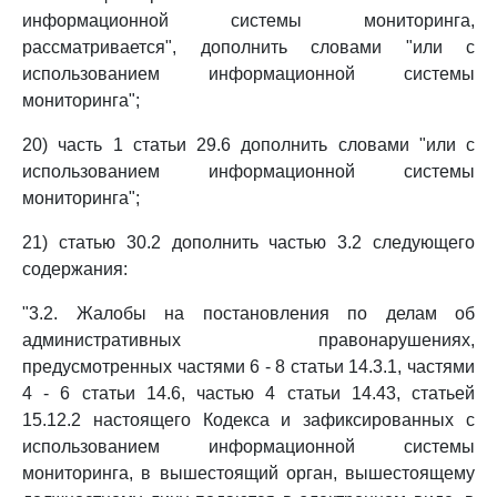
информационной системы мониторинга,
рассматривается", дополнить словами "или с
использованием информационной системы
мониторинга";
20) часть 1 статьи 29.6 дополнить словами "или с
использованием информационной системы
мониторинга";
21) статью 30.2 дополнить частью 3.2 следующего
содержания:
"3.2. Жалобы на постановления по делам об
административных правонарушениях,
предусмотренных частями 6 - 8 статьи 14.3.1, частями
4 - 6 статьи 14.6, частью 4 статьи 14.43, статьей
15.12.2 настоящего Кодекса и зафиксированных с
использованием информационной системы
мониторинга, в вышестоящий орган, вышестоящему