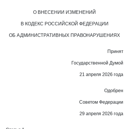
О ВНЕСЕНИИ ИЗМЕНЕНИЙ
В КОДЕКС РОССИЙСКОЙ ФЕДЕРАЦИИ
ОБ АДМИНИСТРАТИВНЫХ ПРАВОНАРУШЕНИЯХ
Принят
Государственной Думой
21 апреля 2026 года
Одобрен
Советом Федерации
29 апреля 2026 года