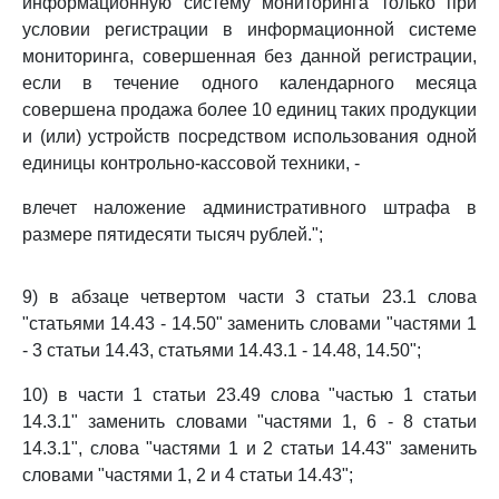
информационную систему мониторинга только при
условии регистрации в информационной системе
мониторинга, совершенная без данной регистрации,
если в течение одного календарного месяца
совершена продажа более 10 единиц таких продукции
и (или) устройств посредством использования одной
единицы контрольно-кассовой техники, -
влечет наложение административного штрафа в
размере пятидесяти тысяч рублей.";
9) в абзаце четвертом части 3 статьи 23.1 слова
"статьями 14.43 - 14.50" заменить словами "частями 1
- 3 статьи 14.43, статьями 14.43.1 - 14.48, 14.50";
10) в части 1 статьи 23.49 слова "частью 1 статьи
14.3.1" заменить словами "частями 1, 6 - 8 статьи
14.3.1", слова "частями 1 и 2 статьи 14.43" заменить
словами "частями 1, 2 и 4 статьи 14.43";