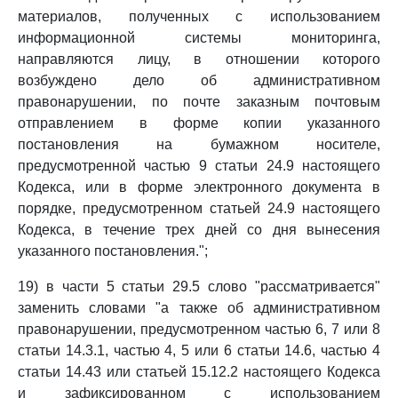
материалов, полученных с использованием
информационной системы мониторинга,
направляются лицу, в отношении которого
возбуждено дело об административном
правонарушении, по почте заказным почтовым
отправлением в форме копии указанного
постановления на бумажном носителе,
предусмотренной частью 9 статьи 24.9 настоящего
Кодекса, или в форме электронного документа в
порядке, предусмотренном статьей 24.9 настоящего
Кодекса, в течение трех дней со дня вынесения
указанного постановления.";
19) в части 5 статьи 29.5 слово "рассматривается"
заменить словами "а также об административном
правонарушении, предусмотренном частью 6, 7 или 8
статьи 14.3.1, частью 4, 5 или 6 статьи 14.6, частью 4
статьи 14.43 или статьей 15.12.2 настоящего Кодекса
и зафиксированном с использованием