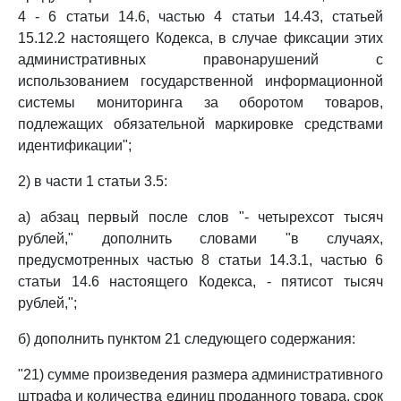
4 - 6 статьи 14.6, частью 4 статьи 14.43, статьей
15.12.2 настоящего Кодекса, в случае фиксации этих
административных правонарушений с
использованием государственной информационной
системы мониторинга за оборотом товаров,
подлежащих обязательной маркировке средствами
идентификации";
2) в части 1 статьи 3.5:
а) абзац первый после слов "- четырехсот тысяч
рублей," дополнить словами "в случаях,
предусмотренных частью 8 статьи 14.3.1, частью 6
статьи 14.6 настоящего Кодекса, - пятисот тысяч
рублей,";
б) дополнить пунктом 21 следующего содержания:
"21) сумме произведения размера административного
штрафа и количества единиц проданного товара, срок