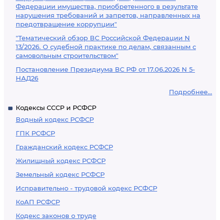
Федерации имущества, приобретенного в результате
нарушения требований и запретов, направленных на
предотвращение коррупции"
"Тематический обзор ВС Российской Федерации N
13/2026. О судебной практике по делам, связанным с
самовольным строительством"
Постановление Президиума ВС РФ от 17.06.2026 N 5-
НАД26
Подробнее...
Кодексы СССР и РСФСР
Водный кодекс РСФСР
ГПК РСФСР
Гражданский кодекс РСФСР
Жилищный кодекс РСФСР
Земельный кодекс РСФСР
Исправительно - трудовой кодекс РСФСР
КоАП РСФСР
Кодекс законов о труде