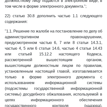
должностному лицу подаются в электронном виде, в
том числе в форме электронного документа.";
22) статью 30.8 дополнить частью 1.1 следующего
содержания:
"1.1. Решение по жалобе на постановление по делу об
административном правонарушении,
предусмотренном частью 6, 7 или 8 статьи 14.3.1,
частью 4, 5 или 6 статьи 14.6, частью 4 статьи 14.43
или статьей 15.12.2 настоящего Кодекса,
рассмотренной вышестоящим органом,
вышестоящим должностным лицом по правилам,
установленным настоящей главой, изготавливается
только в форме электронного документа с
использованием информационной системы
(подсистемы государственной информационной
системы) досудебного обжалования, используемой в
целях информационного обеспечения
государственного контроля (надзора),