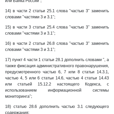
или Банка России";
14) в части 2 статьи 25.1 слова "частью 3" заменить
словами "частями 3 и 3.1";
15) в части 3 статьи 25.4 слова "частью 3" заменить
словами "частями 3 и 3.1";
16) в части 2 статьи 26.8 слова "частью 3" заменить
словами "частями 3 и 3.1";
17) пункт 4 части 1 статьи 28.1 дополнить словами ", а
также фиксация административного правонарушения,
предусмотренного частью 6, 7 или 8 статьи 14.3.1,
частью 4, 5 или 6 статьи 14.6, частью 4 статьи 14.43
или статьей 15.12.2 настоящего Кодекса, с
использованием информационной системы
мониторинга";
18) статью 28.6 дополнить частью 3.1 следующего
содержания: