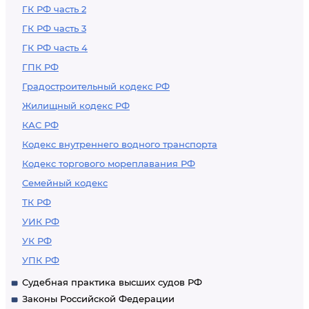
кредитных и
ГК РФ часть 2
микрофинансовых
ГК РФ часть 3
организаций,
ГК РФ часть 4
включенных в
ГПК РФ
перечень кредитных
Градостроительный кодекс РФ
и микрофинансовых
Жилищный кодекс РФ
организаций,
КАС РФ
осуществляющих
Кодекс внутреннего водного транспорта
деятельность по
Кодекс торгового мореплавания РФ
возврату
Семейный кодекс
просроченной
ТК РФ
задолженности
УИК РФ
физических лиц
УК РФ
УПК РФ
Судебная практика высших судов РФ
Законы Российской Федерации