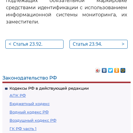
подлежащих обязательной маркировке
средствами идентификации с использованием
информационной системы мониторинга, их
заместители.
<
Статья 23.92.
Статья 23.94.
>
Федеральный орган
Федеральный орган
исполнительной
исполнительной
власти,
власти,
осуществляющий
осуществляющий
Законодательство РФ
федеральный
федеральный
Кодексы РФ в действующей редакции
государственный
государственный
АПК РФ
контроль (надзор) за
пробирный надзор
Бюджетный кодекс
деятельностью
Водный кодекс РФ
профессиональных
Воздушный кодекс РФ
коллекторских
организаций,
ГК РФ часть 1