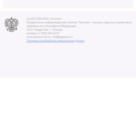
(c) 2015-2026 ЮИС Легалакт
Юридическая информационная система "Легалакт - законы, кодексы и нормативно-
правовые акты Российской Федерации"
ООО "Инфра-Бит", г. Москва.
телефон +7 (910) 050-65-67
электронная почта: info@legalacts.ru
Политика по обработке персональных данных