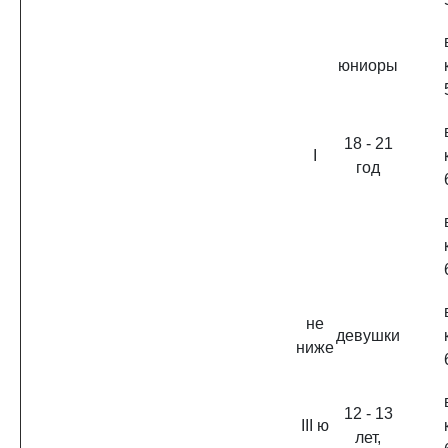
юниоры
18 - 21
I
год
не
девушки
ниже
12 - 13
III ю
лет,