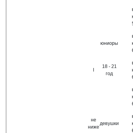
юниоры
18 - 21
I
год
не
девушки
ниже