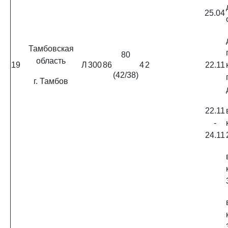
25.04
Тамбовская
80
область
19
Л
300
86
4
2
22.11
(42/38)
г. Тамбов
22.11
-
24.11