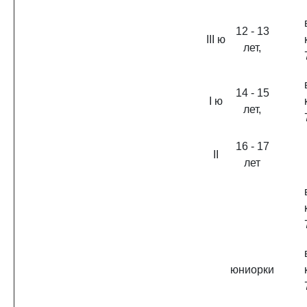
12 - 13
III ю
лет,
14 - 15
I ю
лет,
16 - 17
II
лет
юниорки