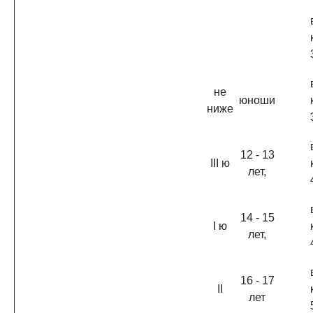
не
юноши
ниже
12 - 13
III ю
лет,
14 - 15
I ю
лет,
16 - 17
II
лет