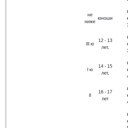
не
юноши
ниже
12 - 13
III ю
лет,
14 - 15
I ю
лет,
16 - 17
II
лет