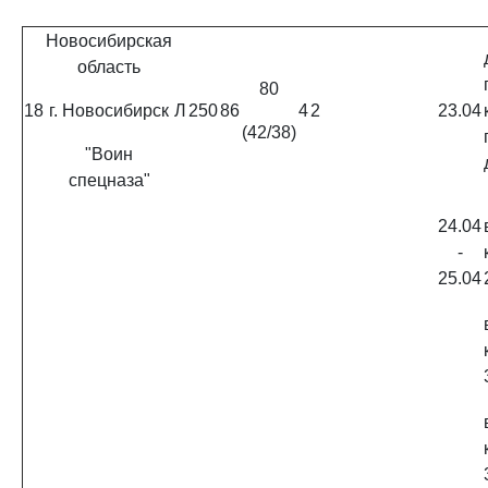
Новосибирская
область
80
18
г. Новосибирск
Л
250
86
4
2
23.04
(42/38)
"Воин
спецназа"
24.04
-
25.04