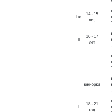
14 - 15
I ю
лет,
16 - 17
II
лет
юниорки
18 - 21
I
год