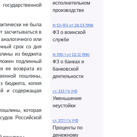
исполнительном
 государственной
производстве
актически не была
N 53-ФЗ от 28.03.1998
т засчитываться в
ФЗ о воинской
 аналогичного или
службе
ичный срок со дня
шлины из бюджета
N 395-1 от 02.12.1990
иложен подлинный
ФЗ о банках и
я ее возврата из
банковской
твенной пошлины,
деятельности
из бюджета, копия
ьей и содержащая
ст. 333 ГК РФ
Уменьшение
неустойки
 пошлины, которая
судов Российской
ст. 317.1 ГК РФ
Проценты по
денежному