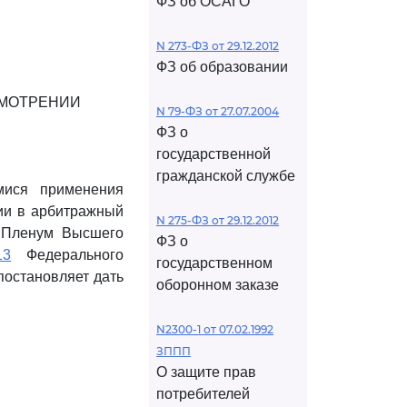
ФЗ об ОСАГО
N 273-ФЗ от 29.12.2012
ФЗ об образовании
СМОТРЕНИИ
N 79-ФЗ от 27.07.2004
ФЗ о
государственной
гражданской службе
мися применения
ии в арбитражный
N 275-ФЗ от 29.12.2012
ю Пленум Высшего
ФЗ о
13
Федерального
государственном
постановляет дать
оборонном заказе
N2300-1 от 07.02.1992
ЗППП
О защите прав
потребителей