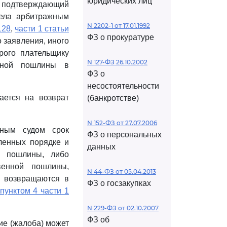
юридических лиц
, подтверждающий
дела арбитражным
N 2202-1 от 17.01.1992
128
,
части 1 статьи
ФЗ о прокуратуре
 заявления, иного
рого плательщику
N 127-ФЗ 26.10.2002
енной пошлины в
ФЗ о
несостоятельности
ается на возврат
(банкротстве)
N 152-ФЗ от 27.07.2006
жным судом срок
ФЗ о персональных
ленных порядке и
данных
й пошлины, либо
венной пошлины,
N 44-ФЗ от 05.04.2013
а возвращаются в
ФЗ о госзакупках
пунктом 4 части 1
N 229-ФЗ от 02.10.2007
ФЗ об
ние (жалоба) может