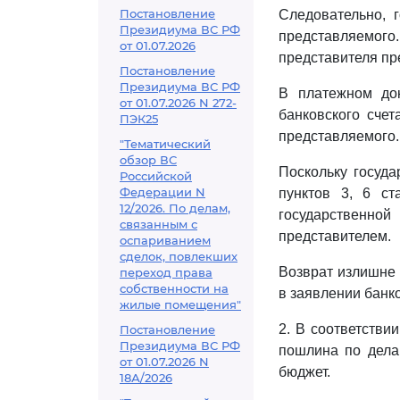
Постановление
Следовательно, 
Президиума ВС РФ
представляемого
от 01.07.2026
представителя пр
Постановление
Президиума ВС РФ
В платежном до
от 01.07.2026 N 272-
банковского счет
ПЭК25
представляемого.
"Тематический
обзор ВС
Поскольку госуд
Российской
Федерации N
пунктов 3, 6 ст
12/2026. По делам,
государственн
связанным с
представителем.
оспариванием
сделок, повлекших
Возврат излишне
переход права
собственности на
в заявлении банко
жилые помещения"
2. В соответстви
Постановление
Президиума ВС РФ
пошлина по дела
от 01.07.2026 N
бюджет.
18А/2026