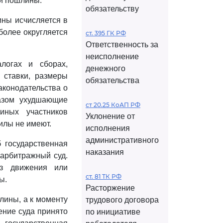
ой пошлины.
обязательству
ны исчисляется в
более округляется
ст. 395 ГК РФ
Ответственность за
неисполнение
логах и сборах,
денежного
 ставки, размеры
обязательства
аконодательства о
азом ухудшающие
ст 20.25 КоАП РФ
иных участников
Уклонение от
илы не имеют.
исполнения
административного
 государственная
наказания
арбитражный суд.
ез движения или
ст. 81 ТК РФ
ы.
Расторжение
лины, а к моменту
трудового договора
ение суда принято
по инициативе