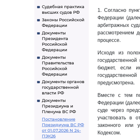
Судебная практика
1. Согласно пунк
высших судов РФ
Федерации (дале
Законы Российской
арбитражных суда
Федерации
рассмотрением д
Документы
Президента
процессе.
Российской
Федерации
Исходя из пол
Документы
государственной 
Правительства
бюджет, если и
Российской
Федерации
государственно
Документы органов
предусмотрена.
государственной
власти РФ
Вместе с тем 
Документы
Федерации (далее
Президиума и
суде через пред
Пленума ВС РФ
участвовать в о
Постановление
Президиума ВС РФ
законного или 
от 01.07.2026 N 24-
Кодексом.
ПЭК26