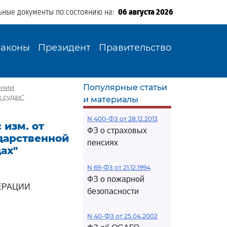
ьные документы по состоянию на:
06 августа 2026
Законы
Президент
Правительство
Популярные статьи
ении
 судах"
и материалы
N 400-ФЗ от 28.12.2013
 изм. от
ФЗ о страховых
ударственной
пенсиях
ах"
N 69-ФЗ от 21.12.1994
ФЗ о пожарной
ЕРАЦИИ
безопасности
N 40-ФЗ от 25.04.2002