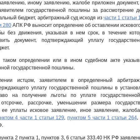
 заявлению, иному заявлению, жалобе приложен документ
заявителем государственной пошлины за рассмотрение 
альный бюджет, арбитражный суд исходя из
части 1 статьи 
и 280
АПК РФ выносит определение об оставлении искового
бы без движения, указывая в нем срок, в течение кото
авить документ, подтверждающий уплату государств
жет.
 таком определении или в ином судебном акте указыв
нной государственной пошлины.
лении истцом, заявителем в определенный арбитра
верждающего уплату государственной пошлины в установ
аво на получение льготы по уплате государственно
 отсрочке, рассрочке, уменьшении размера государст
 ее уплаты исковое заявление, иное заявление, жалоб
нктом 4 части 1 статьи 129
,
пунктом 5 части 1 статьи 264
,
Ф.
ункта 2 пункта 1, пунктов 3, 6 статьи 333.40 НК РФ заявле