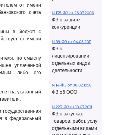
вителем от имени
анковского счета
N 135-ФЗ от 26.07.2006
ФЗ о защите
конкуренции
лины в бюджет с
ействует от имени
N 99-ФЗ от 04.05.2011
ФЗ о
лицензировании
ителя, по смыслу
отдельных видов
лишне уплаченной
деятельности
яемым либо его
N 14-ФЗ от 08.02.1998
тся на указанный
ФЗ об ООО
тавителя.
N 223-ФЗ от 18.07.2011
 государственная
ФЗ о закупках
ся в федеральный
товаров, работ, услуг
отдельными видами