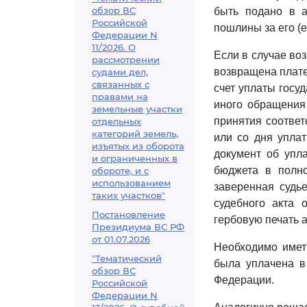
обзор ВС
быть подано в а
Российской
пошлины за его (е
Федерации N
11/2026. О
Если в случае во
рассмотрении
возвращена плате
судами дел,
связанных с
счет уплаты госу
правами на
иного обращения 
земельные участки
принятия соотве
отдельных
категорий земель,
или со дня упла
изъятых из оборота
документ об упл
и ограниченных в
бюджета в полно
обороте, и с
использованием
заверенная судье
таких участков"
судебного акта 
Постановление
гербовую печать 
Президиума ВС РФ
от 01.07.2026
Необходимо иметь
"Тематический
была уплачена в
обзор ВС
Федерации.
Российской
Федерации N