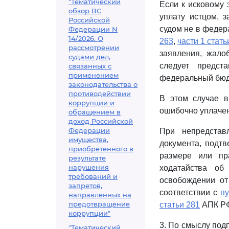
"Тематический
Если к исковому
обзор ВС
уплату истцом, 
Российской
судом не в федер
Федерации N
14/2026. О
263
,
части 1 стать
рассмотрении
заявления, жало
судами дел,
следует предст
связанных с
применением
федеральный бюд
законодательства о
противодействии
В этом случае в
коррупции и
ошибочно уплаче
обращением в
доход Российской
Федерации
При непредстав
имущества,
документа, подт
приобретенного в
размере или пр
результате
нарушения
ходатайства об
требований и
освобождении от
запретов,
соответствии с
пу
направленных на
предотвращение
статьи 281
АПК Р
коррупции"
3. По смыслу подп
"Тематический