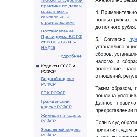
Аналогично решае
13/2026. О судебной
практике по делам,
связанным с
4. Применительн
самовольным
полных рублях: с
строительством"
до полного рубля.
Постановление
Президиума ВС РФ
5. Согласно
пу
от 17.06.2026 N 5-
устанавливающие
НАД26
сборов, устанавл
Подробнее...
налогах и сбор
Кодексы СССР и
положение нало
РСФСР
отношений, регул
Водный кодекс
РСФСР
Таким образом, 
ГПК РСФСР
пошлина уплачив
Гражданский
Данное правило
кодекс РСФСР
предоставлении п
Жилищный кодекс
РСФСР
Если в суд обрат
Земельный кодекс
принятия судом р
РСФСР