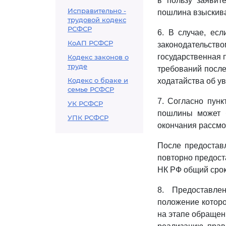
в пользу заявите
Исправительно -
пошлина взыскива
трудовой кодекс
РСФСР
6. В случае, ес
КоАП РСФСР
законодательст
государственная 
Кодекс законов о
труде
требований после
Кодекс о браке и
ходатайства об у
семье РСФСР
7. Согласно пунк
УК РСФСР
пошлины может б
УПК РСФСР
окончания рассмот
После предостав
повторно предоста
НК РФ общий срок
8. Предоставле
положение которо
на этапе обращен