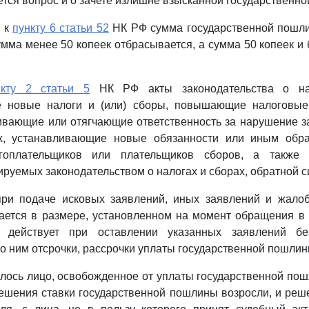
тся вопрос и о зачете излишне взысканной государственн
о к
пункту 6 статьи 52
НК РФ сумма государственной пошли
умма менее 50 копеек отбрасывается, а сумма 50 копеек и 
нкту 2 статьи 5
НК РФ акты законодательства о на
 новые налоги и (или) сборы, повышающие налоговые
ивающие или отягчающие ответственность за нарушение з
ах, устанавливающие новые обязанности или иным обр
гоплательщиков или плательщиков сборов, а также 
ируемых законодательством о налогах и сборах, обратной с
при подаче исковых заявлений, иных заявлений и жалоб
ается в размере, установленном на момент обращения в 
 действует при оставлении указанных заявлений б
о ним отсрочки, рассрочки уплаты государственной пошлин
илось лицо, освобожденное от уплаты государственной пош
ешения ставки государственной пошлины возросли, и реш