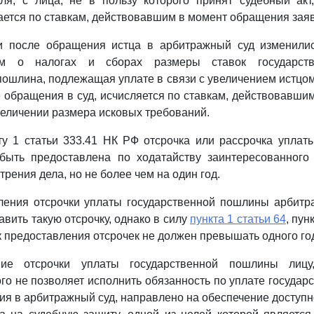
ля, с лица, не в пользу которого принят судебный акт
ется по ставкам, действовавшим в момент обращения заяви
ли после обращения истца в арбитражный суд изменили
вом о налогах и сборах размеры ставок государст
пошлина, подлежащая уплате в связи с увеличением истцо
 обращения в суд, исчисляется по ставкам, действовавши
величении размера исковых требований.
ту 1 статьи 333.41 НК РФ отсрочка или рассрочка уплат
ыть предоставлена по ходатайству заинтересованного
рения дела, но не более чем на один год.
ления отсрочки уплаты государственной пошлины арбитр
вить такую отсрочку, однако в силу
пункта 1 статьи 64
, пун
 предоставления отсрочек не должен превышать одного го
ние отсрочки уплаты государственной пошлины лицу
го не позволяет исполнить обязанность по уплате госуда
ия в арбитражный суд, направлено на обеспечение доступн