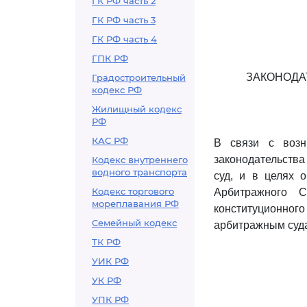
ГК РФ часть 2
ГК РФ часть 3
ГК РФ часть 4
ГПК РФ
ЗАКОНОДА
Градостроительный
кодекс РФ
Жилищный кодекс
РФ
КАС РФ
В связи с возн
законодательств
Кодекс внутреннего
водного транспорта
суд, и в целях 
Кодекс торгового
Арбитражного 
мореплавания РФ
конституционного
Семейный кодекс
арбитражным суд
ТК РФ
УИК РФ
УК РФ
УПК РФ