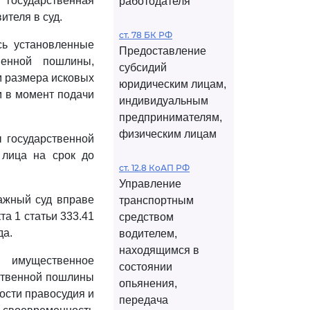
, государственная
работодателя
теля в суд.
ст. 78 БК РФ
сь установленные
Предоставление
венной пошлины,
субсидий
м размера исковых
юридическим лицам,
м в момент подачи
индивидуальным
предпринимателям,
физическим лицам
ы государственной
 лица на срок до
ст. 12.8 КоАП РФ
Управление
ажный суд вправе
транспортным
кта 1 статьи 333.41
средством
да.
водителем,
находящимся в
, имущественное
состоянии
рственной пошлины
опьянения,
ости правосудия и
передача