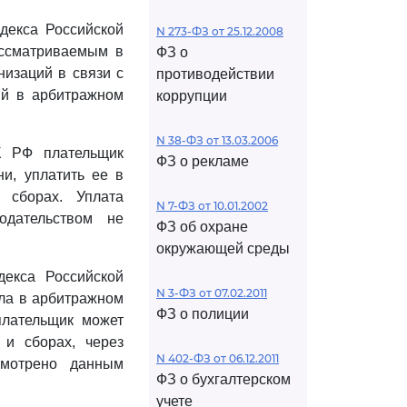
одекса Российской
N 273-ФЗ от 25.12.2008
ассматриваемым в
ФЗ о
низаций в связи с
противодействии
ий в арбитражном
коррупции
N 38-ФЗ от 13.03.2006
К РФ плательщик
ФЗ о рекламе
ни, уплатить ее в
 сборах. Уплата
N 7-ФЗ от 10.01.2002
одательством не
ФЗ об охране
окружающей среды
декса Российской
N 3-ФЗ от 07.02.2011
ела в арбитражном
ФЗ о полиции
лательщик может
 и сборах, через
N 402-ФЗ от 06.12.2011
смотрено данным
ФЗ о бухгалтерском
учете