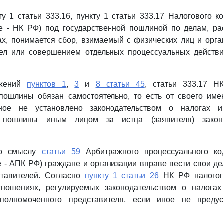
ту 1 статьи 333.16, пункту 1 статьи 333.17 Налогового к
е - НК РФ) под государственной пошлиной по делам, р
х, понимается сбор, взимаемый с физических лиц и орга
ел или совершением отдельных процессуальных действ
ожений
пунктов 1
,
3
и
8 статьи 45
, статьи 333.17 Н
пошлины обязан самостоятельно, то есть от своего име
ное не установлено законодательством о налогах и
й пошлины иным лицом за истца (заявителя) закон
по смыслу
статьи 59
Арбитражного процессуального ко
 - АПК РФ) граждане и организации вправе вести свои д
ставителей. Согласно
пункту 1 статьи 26
НК РФ налогоп
тношениях, регулируемых законодательством о налогах
уполномоченного представителя, если иное не преду