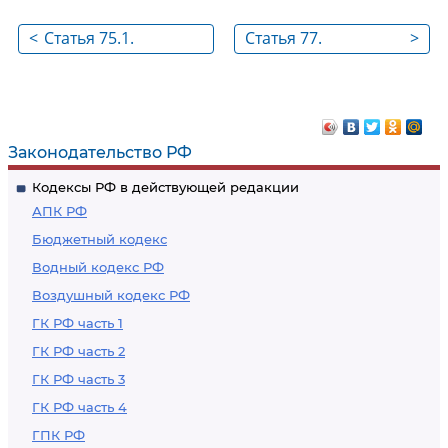
<
Статья 75.1.
Статья 77.
>
Использование
Обязанность
средств от
полного
административных
возмещения вреда
штрафов за
окружающей среде
Законодательство РФ
административные
Кодексы РФ в действующей редакции
правонарушения в
АПК РФ
области охраны
Бюджетный кодекс
окружающей среды и
Водный кодекс РФ
природопользования
Воздушный кодекс РФ
ГК РФ часть 1
ГК РФ часть 2
ГК РФ часть 3
ГК РФ часть 4
ГПК РФ