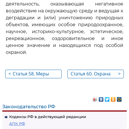
деятельность, оказывающая негативное
воздействие на окружающую среду и ведущая к
деградации и (или) уничтожению природных
объектов, имеющих особое природоохранное,
научное, историко-культурное, эстетическое,
рекреационное, оздоровительное и иное
ценное значение и находящихся под особой
охраной.
<
Статья 58. Меры
Статья 60. Охрана
>
охраны природных
редких и
объектов
находящихся под
угрозой
исчезновения
Законодательство РФ
растений, животных
Кодексы РФ в действующей редакции
и других
АПК РФ
организмов