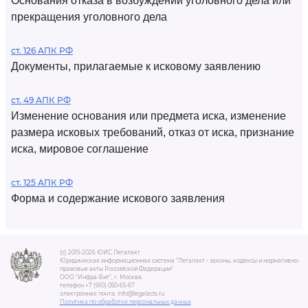
Основания отказа в возбуждении уголовного дела или
прекращения уголовного дела
ст. 126 АПК РФ
Документы, прилагаемые к исковому заявлению
ст. 49 АПК РФ
Изменение основания или предмета иска, изменение
размера исковых требований, отказ от иска, признание
иска, мировое соглашение
ст. 125 АПК РФ
Форма и содержание искового заявления
(c) 2015-2026 ЮИС Легалакт
Юридическая информационная система "Легалакт - законы, кодексы и нормативно-
правовые акты Российской Федерации"
ООО "Инфра-Бит", г. Москва.
телефон +7 (910) 050-65-67
электронная почта: info@legalacts.ru
Политика по обработке персональных данных