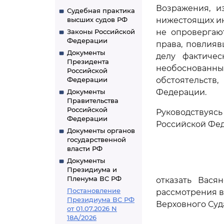
Возражения, и
Судебная практика
высших судов РФ
нижестоящих ин
Законы Российской
не опровергаю
Федерации
права, повлияв
Документы
делу фактиче
Президента
необоснован
Российской
Федерации
обстоятельств
Документы
Федерации.
Правительства
Российской
Руководствуя
Федерации
Российской Фед
Документы органов
государственной
власти РФ
Документы
Президиума и
Пленума ВС РФ
отказать Вася
Постановление
рассмотрения в
Президиума ВС РФ
Верховного Суд
от 01.07.2026 N
18А/2026