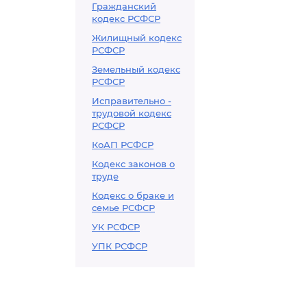
Гражданский
кодекс РСФСР
Жилищный кодекс
РСФСР
Земельный кодекс
РСФСР
Исправительно -
трудовой кодекс
РСФСР
КоАП РСФСР
Кодекс законов о
труде
Кодекс о браке и
семье РСФСР
УК РСФСР
УПК РСФСР