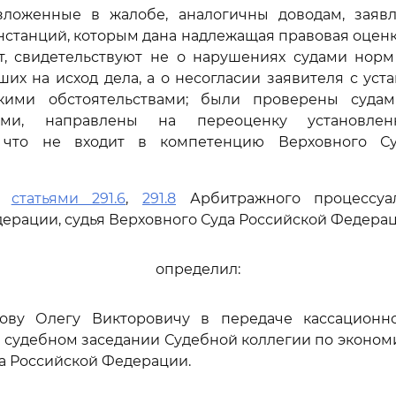
зложенные в жалобе, аналогичны доводам, заяв
станций, которым дана надлежащая правовая оценк
т, свидетельствуют не о нарушениях судами норм
ших на исход дела, а о несогласии заявителя с ус
скими обстоятельствами; были проверены суда
ными, направлены на переоценку установле
, что не входит в компетенцию Верховного С
сь
статьями 291.6
,
291.8
Арбитражного процессуал
ерации, судья Верховного Суда Российской Федера
определил:
нову Олегу Викторовичу в передаче кассацион
 судебном заседании Судебной коллегии по эконо
а Российской Федерации.