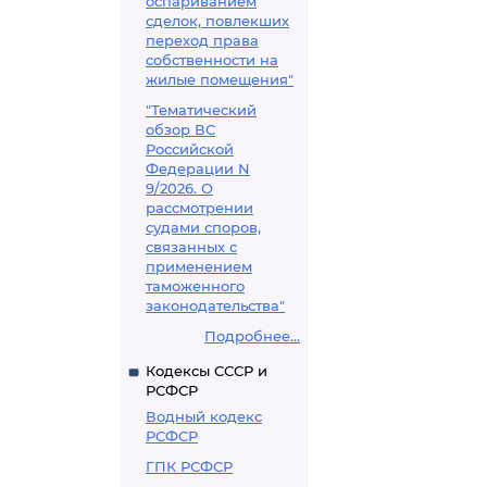
оспариванием
сделок, повлекших
переход права
собственности на
жилые помещения"
"Тематический
обзор ВС
Российской
Федерации N
9/2026. О
рассмотрении
судами споров,
связанных с
применением
таможенного
законодательства"
Подробнее...
Кодексы СССР и
РСФСР
Водный кодекс
РСФСР
ГПК РСФСР