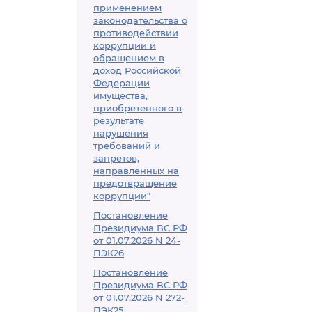
применением
законодательства о
противодействии
коррупции и
обращением в
доход Российской
Федерации
имущества,
приобретенного в
результате
нарушения
требований и
запретов,
направленных на
предотвращение
коррупции"
Постановление
Президиума ВС РФ
от 01.07.2026 N 24-
ПЭК26
Постановление
Президиума ВС РФ
от 01.07.2026 N 272-
ПЭК25