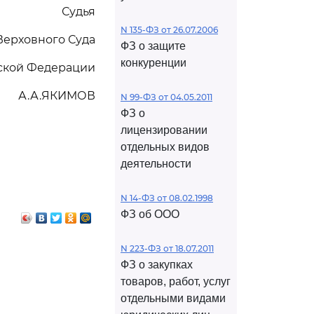
Судья
N 135-ФЗ от 26.07.2006
Верховного Суда
ФЗ о защите
конкуренции
ской Федерации
А.А.ЯКИМОВ
N 99-ФЗ от 04.05.2011
ФЗ о
лицензировании
отдельных видов
деятельности
N 14-ФЗ от 08.02.1998
ФЗ об ООО
N 223-ФЗ от 18.07.2011
ФЗ о закупках
товаров, работ, услуг
отдельными видами