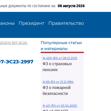
ьные документы по состоянию на:
06 августа 2026
Законы
Президент
Правительство
Популярные статьи
2023 N 307-ЭС23-
и материалы
N 400-ФЗ от 28.12.2013
07-ЭС23-2997
ФЗ о страховых
пенсиях
N 69-ФЗ от 21.12.1994
ФЗ о пожарной
безопасности
N 40-ФЗ от 25.04.2002