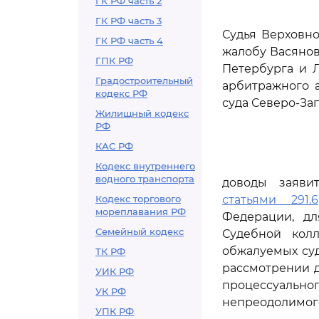
ГК РФ часть 2
ГК РФ часть 3
Судья Верховно
ГК РФ часть 4
жалобу Васянов
ГПК РФ
Петербурга и Л
Градостроительный
арбитражного а
кодекс РФ
суда Северо-Запа
Жилищный кодекс
РФ
КАС РФ
Кодекс внутреннего
водного транспорта
доводы заяви
Кодекс торгового
статьями 291.6
мореплавания РФ
Федерации, д
Семейный кодекс
Судебной кол
обжалуемых суд
ТК РФ
рассмотрении 
УИК РФ
процессуальн
УК РФ
непреодолимого
УПК РФ