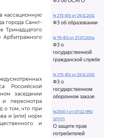
ФЗ об ОСАГО
ив кассационную
N 273-ФЗ от 29.12.2012
а города Санкт-
ФЗ об образовании
ие Тринадцатого
ие Арбитражного
N 79-ФЗ от 27.07.2004
ФЗ о
государственной
гражданской службе
N 275-ФЗ от 29.12.2012
едусмотренных
ФЗ о
са Российской
государственном
ном заседании
оборонном заказе
 и пересмотра
 о том, что при
N2300-1 от 07.02.1992
а и (или) норм
ЗППП
щественного и
О защите прав
потребителей