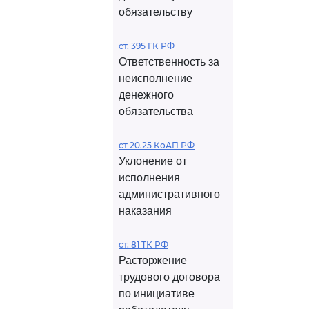
обязательству
ст. 395 ГК РФ
Ответственность за
неисполнение
денежного
обязательства
ст 20.25 КоАП РФ
Уклонение от
исполнения
административного
наказания
ст. 81 ТК РФ
Расторжение
трудового договора
по инициативе