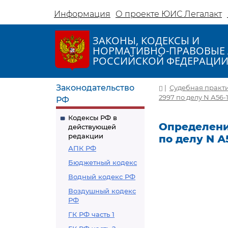
Информация
О проекте ЮИС Легалакт
ЗАКОНЫ, КОДЕКСЫ И
НОРМАТИВНО-ПРАВОВЫЕ 
РОССИЙСКОЙ ФЕДЕРАЦИ
Законодательство
|
Судебная практ
2997 по делу N А56-1
РФ
Кодексы РФ в
Определение
действующей
редакции
по делу N А5
АПК РФ
Бюджетный кодекс
Водный кодекс РФ
Воздушный кодекс
РФ
ГК РФ часть 1