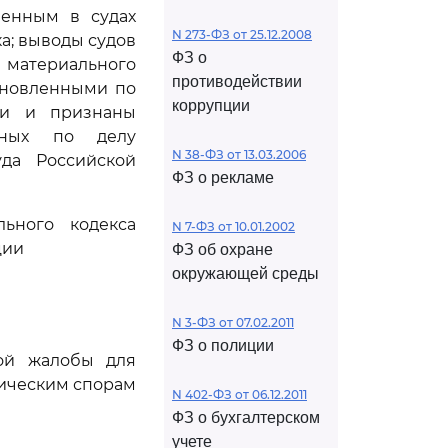
ленным в судах
N 273-ФЗ от 25.12.2008
а; выводы судов
ФЗ о
 материального
противодействии
тановленными по
коррупции
ми и признаны
нных по делу
N 38-ФЗ от 13.03.2006
уда Российской
ФЗ о рекламе
ьного кодекса
N 7-ФЗ от 10.01.2002
ции
ФЗ об охране
окружающей среды
N 3-ФЗ от 07.02.2011
ФЗ о полиции
ной жалобы для
мическим спорам
N 402-ФЗ от 06.12.2011
ФЗ о бухгалтерском
учете