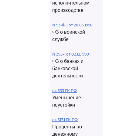
исполнительном
производстве
N 53-ФЗ от 28.03.1998
ФЗ о воинской
службе
N 395-1 от 02.12.1990
ФЗ о банках и
банковской
деятельности
ст. 333 ГК РФ
Уменьшение
неустойки
ст. 317.1 ГК РФ
Проценты по
денежному