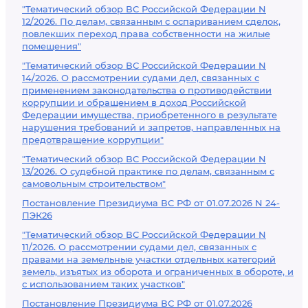
"Тематический обзор ВС Российской Федерации N
12/2026. По делам, связанным с оспариванием сделок,
повлекших переход права собственности на жилые
помещения"
"Тематический обзор ВС Российской Федерации N
14/2026. О рассмотрении судами дел, связанных с
применением законодательства о противодействии
коррупции и обращением в доход Российской
Федерации имущества, приобретенного в результате
нарушения требований и запретов, направленных на
предотвращение коррупции"
"Тематический обзор ВС Российской Федерации N
13/2026. О судебной практике по делам, связанным с
самовольным строительством"
Постановление Президиума ВС РФ от 01.07.2026 N 24-
ПЭК26
"Тематический обзор ВС Российской Федерации N
11/2026. О рассмотрении судами дел, связанных с
правами на земельные участки отдельных категорий
земель, изъятых из оборота и ограниченных в обороте, и
с использованием таких участков"
Постановление Президиума ВС РФ от 01.07.2026