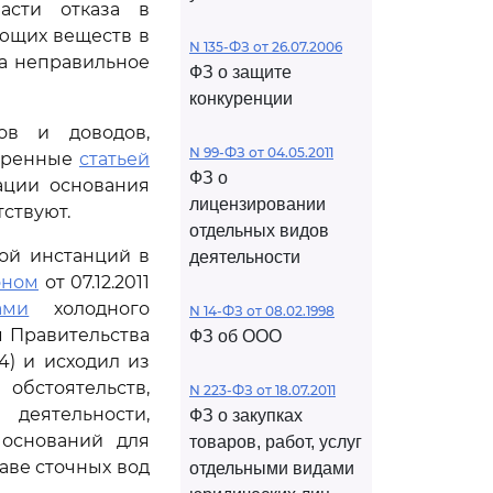
асти отказа в
яющих веществ в
N 135-ФЗ от 26.07.2006
на неправильное
ФЗ о защите
конкуренции
ов и доводов,
N 99-ФЗ от 04.05.2011
отренные
статьей
ФЗ о
ации основания
лицензировании
ствуют.
отдельных видов
ой инстанций в
деятельности
оном
от 07.12.2011
ами
холодного
N 14-ФЗ от 08.02.1998
 Правительства
ФЗ об ООО
4) и исходил из
стоятельств,
N 223-ФЗ от 18.07.2011
деятельности,
ФЗ о закупках
оснований для
товаров, работ, услуг
аве сточных вод
отдельными видами