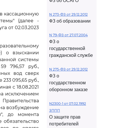
ФЗ об ОСАГО
ив кассационную
N 273-ФЗ от 29.12.2012
темы" (далее -
ФЗ об образовании
а от 02.03.2023
N 79-ФЗ от 27.07.2004
ФЗ о
разовательному
государственной
е) о взыскании
гражданской службе
ванной системы
59 796,57 руб.,
N 275-ФЗ от 29.12.2012
чных вод сверх
ФЗ о
233 095,65 руб.,
государственном
иная с 18.08.2021
оборонном заказе
 за исключением
равительства
N2300-1 от 07.02.1992
 на возбуждение
ЗППП
", до момента
О защите прав
е обязательство
потребителей