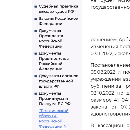
не будет испо
Судебная практика
государственно
высших судов РФ
Законы Российской
Федерации
Документы
Президента
решением Арбит
Российской
Федерации
изменения пост
Документы
07.11.2022, иск
Правительства
Российской
Постановлением
Федерации
05.08.2022 и п
Документы органов
учреждения взы
государственной
руб. пени за п
власти РФ
02.10.2022 по 
Документы
Президиума и
размере 41 04
Пленума ВС РФ
закона от 07.
"Тематический
удовлетворении
обзор ВС
Российской
В кассационно
Федерации N