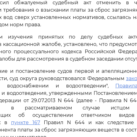
осил обжалуемый судебный акт отменить в ч
 требования о взыскании платы за сброс загрязн
х вод сверх установленных нормативов, ссылаясь 
ом норм права.
ам изучения принятых по делу судебных акт
 кассационной жалобе, установлено, что предусм
ого процессуального кодекса Российской Федер
алобы для рассмотрения в судебном заседании отсут
ие и постановление судов первой и апелляционн
ти, суд округа руководствовался Федеральным
зак
 водоснабжении и водоотведении",
Правил
 и водоотведения, утвержденными Постановлением
ерации от 29.07.2013 N 644 (далее - Правила N 64
сти в рассматриваемом случае истцом об
ующих об осуществлении ответчиком видов 
ых в
пункте 167
Правил N 644 и как следствие 
онента платы за сброс загрязняющих веществ в сост