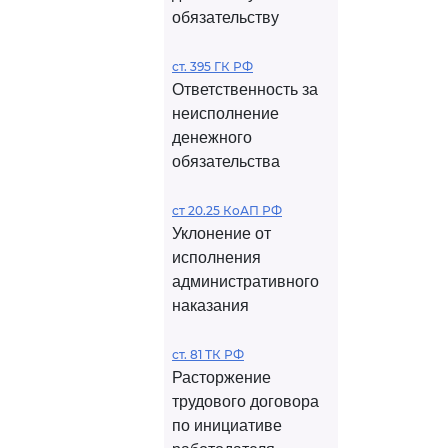
обязательству
ст. 395 ГК РФ
Ответственность за
неисполнение
денежного
обязательства
ст 20.25 КоАП РФ
Уклонение от
исполнения
административного
наказания
ст. 81 ТК РФ
Расторжение
трудового договора
по инициативе