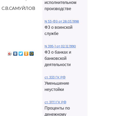
исполнительном
С.В.САМУЙЛОВ
производстве
N 53-ФЗ от 28.03.1998
ФЗ о воинской
службе
N 395-1 от 02.12.1990
ФЗ о банках и
банковской
деятельности
ст. 333 ГК РФ
Уменьшение
неустойки
ст. 317.1 ГК РФ
Проценты по
денежному