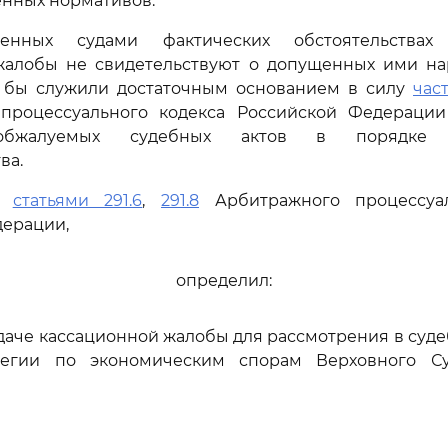
енных нормативов.
енных судами фактических обстоятельства
жалобы не свидетельствуют о допущенных ими н
е бы служили достаточным основанием в силу
част
процессуального кодекса Российской Федераци
бжалуемых судебных актов в порядке к
ва.
сь
статьями 291.6
,
291.8
Арбитражного процессуал
дерации,
определил:
едаче кассационной жалобы для рассмотрения в суд
легии по экономическим спорам Верховного Су