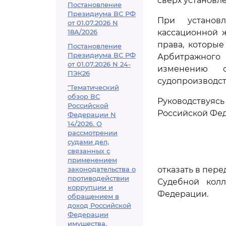
сверх установл
Постановление
Президиума ВС РФ
При установл
от 01.07.2026 N
18А/2026
кассационной 
права, которы
Постановление
Президиума ВС РФ
Арбитражного 
от 01.07.2026 N 24-
изменению о
ПЭК26
судопроизводст
"Тематический
обзор ВС
Руководствуя
Российской
Российской Фе
Федерации N
14/2026. О
рассмотрении
судами дел,
связанных с
применением
законодательства о
отказать в пер
противодействии
Судебной кол
коррупции и
Федерации.
обращением в
доход Российской
Федерации
имущества,