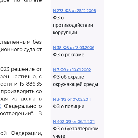
одов по оплате
N 273-ФЗ от 25.12.2008
ФЗ о
противодействии
коррупции
оставленным без
N 38-ФЗ от 13.03.2006
ионного суда от
ФЗ о рекламе
2023 решение от
N 7-ФЗ от 10.01.2002
рен частично, с
ФЗ об охране
сти и 15 886,35
окружающей среды
 производить со
ходя из долга в
N 3-ФЗ от 07.02.2011
3
Федерального
ФЗ о полиции
оотведении". В
N 402-ФЗ от 06.12.2011
ФЗ о бухгалтерском
кой Федерации,
учете