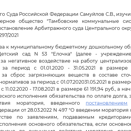
го Суда Российской Федерации Самуйлов С.В., изуч
ерное общество "Тамбовские коммунальные сис
остановление Арбитражного суда Центрального округ
297/2021
тва к муниципальному бюджетному дошкольному об
етский сад N 53 "Елочка" (далее - учреждени
 за негативное воздействие на работу централизо
за период с 01.01.2020 - 31.05.2021 в размере 
 за сброс загрязняющих веществ в составе сто
ормативов за период с 01.07.202031.05.2021 в размере 
 11.02.2020 - 17.08.2021 в размере 61 191,94 руб., а нач
еского исполнения обязательства по оплате долга,
твия моратория, введенного
постановлением
П
ерации от 28.03.2022 N 497 "О введении моратория
тстве по заявлениям, подаваемым кредиторами
сполнения основного обязательства, если основно