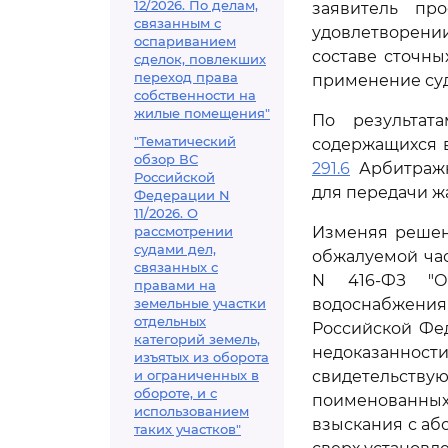
12/2026. По делам,
заявитель пр
связанным с
удовлетворении
оспариванием
составе сточны
сделок, повлекших
переход права
применение суд
собственности на
жилые помещения"
По результат
"Тематический
содержащихся в
обзор ВС
291.6
Арбитражн
Российской
для передачи ж
Федерации N
11/2026. О
рассмотрении
Изменяя решен
судами дел,
обжалуемой час
связанных с
N 416-ФЗ "О
правами на
земельные участки
водоснабжения
отдельных
Российской Фед
категорий земель,
недоказанно
изъятых из оборота
и ограниченных в
свидетельств
обороте, и с
поименованн
использованием
взыскания с аб
таких участков"