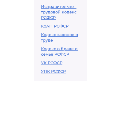
Исправительно -
трудовой кодекс
РСФСР
КоАП РСФСР
Кодекс законов о
труде
Кодекс о браке и
семье РСФСР
УК РСФСР
УПК РСФСР