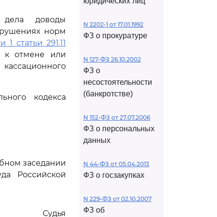
юридических лиц
х дела доводы
N 2202-1 от 17.01.1992
арушениях норм
ФЗ о прокуратуре
и 1 статьи 291.11
и к отмене или
N 127-ФЗ 26.10.2002
ассационного
ФЗ о
несостоятельности
(банкротстве)
ьного кодекса
N 152-ФЗ от 27.07.2006
ФЗ о персональных
данных
ебном заседании
N 44-ФЗ от 05.04.2013
да Российской
ФЗ о госзакупках
N 229-ФЗ от 02.10.2007
ФЗ об
Судья