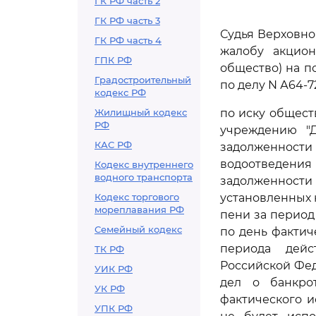
ГК РФ часть 2
ГК РФ часть 3
Судья Верховно
ГК РФ часть 4
жалобу акцион
ГПК РФ
общество) на п
Градостроительный
по делу N А64-7
кодекс РФ
Жилищный кодекс
по иску общес
РФ
учреждению "Д
КАС РФ
задолженности
водоотведения 
Кодекс внутреннего
водного транспорта
задолженности
Кодекс торгового
установленных н
мореплавания РФ
пени за период с
Семейный кодекс
по день фактич
периода дейс
ТК РФ
Российской Фед
УИК РФ
дел о банкро
УК РФ
фактического и
УПК РФ