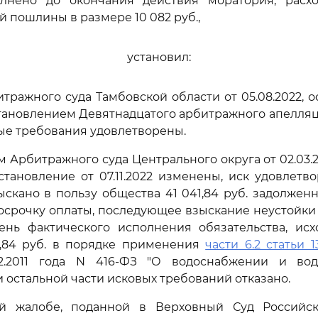
лнено до окончания действия моратория, расх
й пошлины в размере 10 082 руб.,
установил:
ражного суда Тамбовской области от 05.08.2022, 
ановлением Девятнадцатого арбитражного апелляц
овые требования удовлетворены.
 Арбитражного суда Центрального округа от 02.03.
остановление от 07.11.2022 изменены, иск удовлетво
скано в пользу общества 41 041,84 руб. задолженно
росрочку оплаты, последующее взыскание неустойки
день фактического исполнения обязательства, ис
1,84 руб. в порядке применения
части 6.2 статьи 1
12.2011 года N 416-ФЗ "О водоснабжении и вод
 остальной части исковых требований отказано.
й жалобе, поданной в Верховный Суд Российс