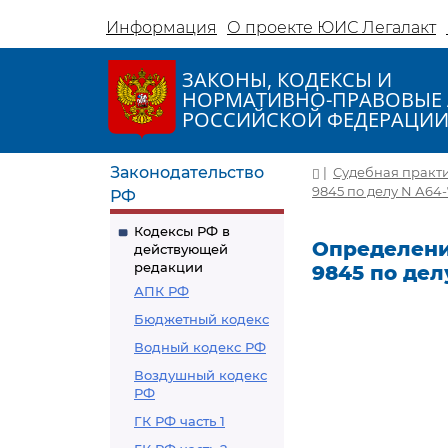
Информация
О проекте ЮИС Легалакт
ЗАКОНЫ, КОДЕКСЫ И
НОРМАТИВНО-ПРАВОВЫЕ 
РОССИЙСКОЙ ФЕДЕРАЦИ
Законодательство
|
Судебная практ
9845 по делу N А64-
РФ
Кодексы РФ в
Определение
действующей
редакции
9845 по дел
АПК РФ
Бюджетный кодекс
Водный кодекс РФ
Воздушный кодекс
РФ
ГК РФ часть 1