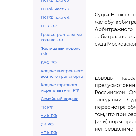
ГК РФ часть 2
ГК РФ часть 3
Судья Верховно
ГК РФ часть 4
жалобу арбитр
ГПК РФ
Арбитражного 
Градостроительный
арбитражного а
кодекс РФ
суда Московского
Жилищный кодекс
РФ
КАС РФ
Кодекс внутреннего
водного транспорта
доводы касс
Кодекс торгового
предусмотрен
мореплавания РФ
Российской Фе
Семейный кодекс
заседании Су
пересмотра обж
ТК РФ
том, что при р
УИК РФ
(или) норм про
УК РФ
непреодолимого
УПК РФ