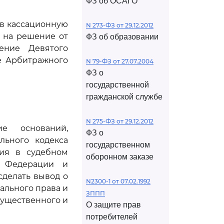
ФЗ об ОСАГО
ив кассационную
N 273-ФЗ от 29.12.2012
 на решение от
ФЗ об образовании
ление Девятого
ие Арбитражного
N 79-ФЗ от 27.07.2004
ФЗ о
государственной
гражданской службе
N 275-ФЗ от 29.12.2012
е оснований,
ФЗ о
льного кодекса
государственном
ния в судебном
оборонном заказе
й Федерации и
сделать вывод о
N2300-1 от 07.02.1992
ального права и
ЗППП
существенного и
О защите прав
потребителей