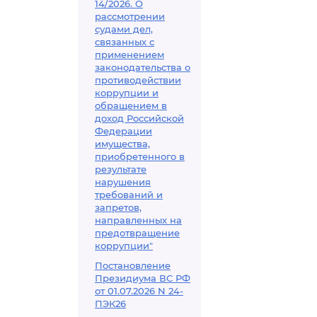
14/2026. О
рассмотрении
судами дел,
связанных с
применением
законодательства о
противодействии
коррупции и
обращением в
доход Российской
Федерации
имущества,
приобретенного в
результате
нарушения
требований и
запретов,
направленных на
предотвращение
коррупции"
Постановление
Президиума ВС РФ
от 01.07.2026 N 24-
ПЭК26