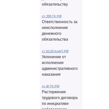
обязательству
ст. 395 ГК РФ
Ответственность за
неисполнение
денежного
обязательства
ст 20.25 КоАП РФ
Уклонение от
исполнения
административного
наказания
ст. 81 ТК РФ
Расторжение
трудового договора
по инициативе