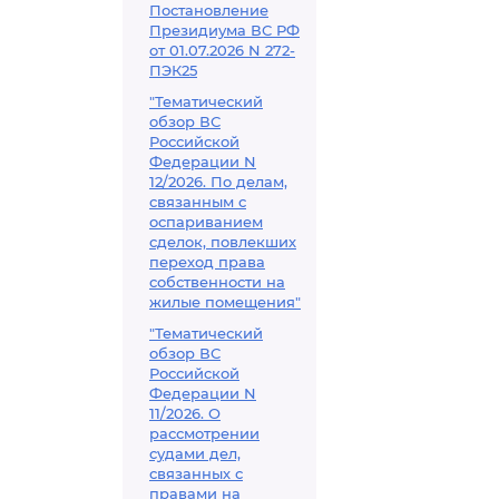
Постановление
Президиума ВС РФ
от 01.07.2026 N 272-
ПЭК25
"Тематический
обзор ВС
Российской
Федерации N
12/2026. По делам,
связанным с
оспариванием
сделок, повлекших
переход права
собственности на
жилые помещения"
"Тематический
обзор ВС
Российской
Федерации N
11/2026. О
рассмотрении
судами дел,
связанных с
правами на