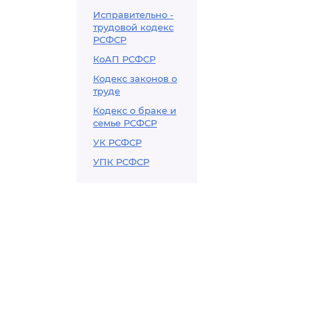
Исправительно -
трудовой кодекс
РСФСР
КоАП РСФСР
Кодекс законов о
труде
Кодекс о браке и
семье РСФСР
УК РСФСР
УПК РСФСР