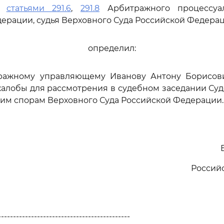
сь
статьями 291.6
,
291.8
Арбитражного процессуал
ерации, судья Верховного Суда Российской Федера
определил:
тражному управляющему Иванову Антону Борисов
алобы для рассмотрения в судебном заседании Су
им спорам Верховного Суда Российской Федерации.
Россий
--------------------------------------------