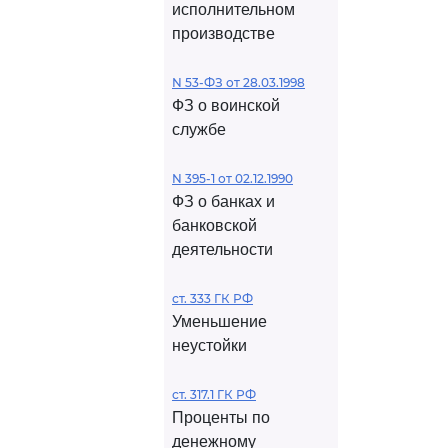
исполнительном
производстве
N 53-ФЗ от 28.03.1998
ФЗ о воинской
службе
N 395-1 от 02.12.1990
ФЗ о банках и
банковской
деятельности
ст. 333 ГК РФ
Уменьшение
неустойки
ст. 317.1 ГК РФ
Проценты по
денежному