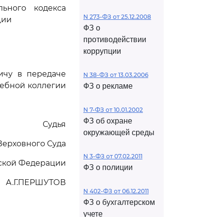
ьного кодекса
N 273-ФЗ от 25.12.2008
ции
ФЗ о
противодействии
коррупции
ичу в передаче
N 38-ФЗ от 13.03.2006
дебной коллегии
ФЗ о рекламе
N 7-ФЗ от 10.01.2002
ФЗ об охране
Судья
окружающей среды
Верховного Суда
N 3-ФЗ от 07.02.2011
ской Федерации
ФЗ о полиции
А.Г.ПЕРШУТОВ
N 402-ФЗ от 06.12.2011
ФЗ о бухгалтерском
учете