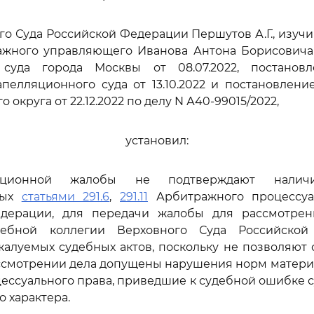
го Суда Российской Федерации Першутов А.Г., изуч
ажного управляющего Иванова Антона Борисовича
суда города Москвы от 08.07.2022, постанов
пелляционного суда от 13.10.2022 и постановлен
 округа от 22.12.2022 по делу N А40-99015/2022,
установил:
ационной жалобы не подтверждают наличи
ных
статьями 291.6
,
291.11
Арбитражного процессуа
дерации, для передачи жалобы для рассмотре
дебной коллегии Верховного Суда Российско
алуемых судебных актов, поскольку не позволяют 
ассмотрении дела допущены нарушения норм матери
цессуального права, приведшие к судебной ошибке 
 характера.