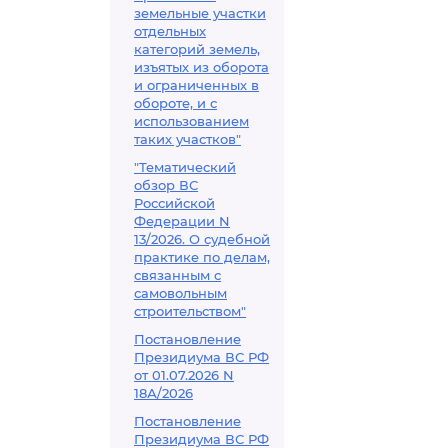
земельные участки
отдельных
категорий земель,
изъятых из оборота
и ограниченных в
обороте, и с
использованием
таких участков"
"Тематический
обзор ВС
Российской
Федерации N
13/2026. О судебной
практике по делам,
связанным с
самовольным
строительством"
Постановление
Президиума ВС РФ
от 01.07.2026 N
18А/2026
Постановление
Президиума ВС РФ