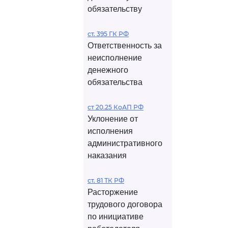
обязательству
ст. 395 ГК РФ
Ответственность за
неисполнение
денежного
обязательства
ст 20.25 КоАП РФ
Уклонение от
исполнения
административного
наказания
ст. 81 ТК РФ
Расторжение
трудового договора
по инициативе