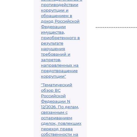
противодействии
коррупции и
обращением в
доход Российской
Федерации
----------------------
имущества,
приобретенного в
результате
нарушения
требований и
запретов,
направленных на
предотвращение
коррупции"
"Тематический
обзор ВС
Российской
Федерации N
12/2026. По делам,
связанным с
оспариванием
сделок, повлекших
переход права
собственности на