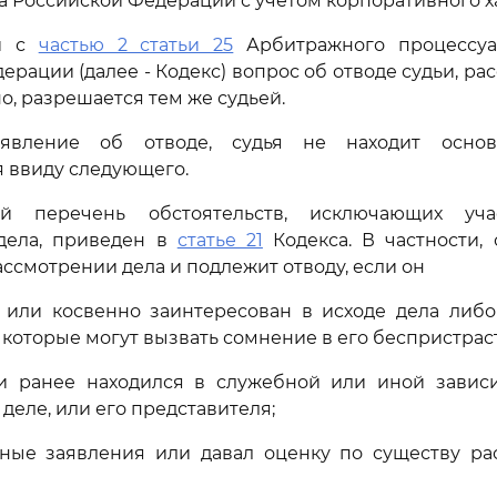
а Российской Федерации с учетом корпоративного х
ии с
частью 2 статьи 25
Арбитражного процессуа
ерации (далее - Кодекс) вопрос об отводе судьи, р
о, разрешается тем же судьей.
аявление об отводе, судья не находит осно
 ввиду следующего.
й перечень обстоятельств, исключающих уч
дела, приведен в
статье 21
Кодекса. В частности,
ассмотрении дела и подлежит отводу, если он
о или косвенно заинтересован в исходе дела либ
 которые могут вызвать сомнение в его беспристрас
ли ранее находился в служебной или иной зависи
деле, или его представителя;
чные заявления или давал оценку по существу ра