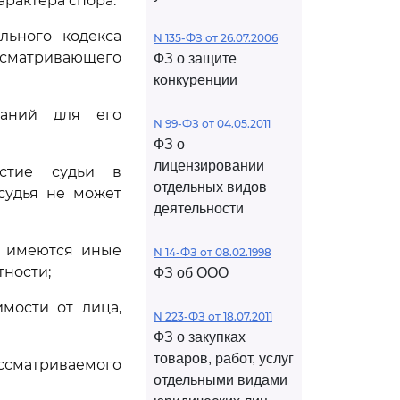
арактера спора.
льного кодекса
N 135-ФЗ от 26.07.2006
ассматривающего
ФЗ о защите
конкуренции
ваний для его
N 99-ФЗ от 04.05.2011
ФЗ о
лицензировании
астие судьи в
отдельных видов
 судья не может
деятельности
о имеются иные
N 14-ФЗ от 08.02.1998
тности;
ФЗ об ООО
мости от лица,
N 223-ФЗ от 18.07.2011
ФЗ о закупках
товаров, работ, услуг
ссматриваемого
отдельными видами