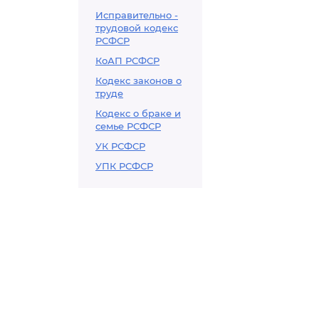
Исправительно -
трудовой кодекс
РСФСР
КоАП РСФСР
Кодекс законов о
труде
Кодекс о браке и
семье РСФСР
УК РСФСР
УПК РСФСР