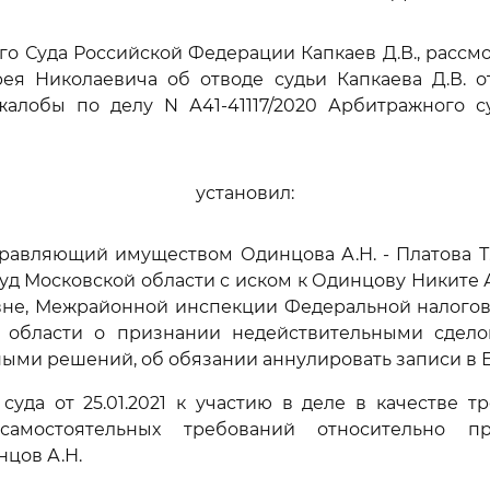
го Суда Российской Федерации Капкаев Д.В., рассм
ея Николаевича об отводе судьи Капкаева Д.В. о
жалобы по делу N А41-41117/2020 Арбитражного с
установил:
авляющий имуществом Одинцова А.Н. - Платова Т.
д Московской области с иском к Одинцову Никите 
вне, Межрайонной инспекции Федеральной налогов
 области о признании недействительными сдело
ыми решений, об обязании аннулировать записи в 
уда от 25.01.2021 к участию в деле в качестве тр
самостоятельных требований относительно пр
цов А.Н.