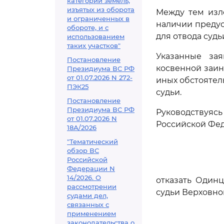
категорий земель,
изъятых из оборота
Между тем изл
и ограниченных в
наличии преду
обороте, и с
для отвода судь
использованием
таких участков"
Указанные за
Постановление
косвенной заин
Президиума ВС РФ
от 01.07.2026 N 272-
иных обстоятел
ПЭК25
судьи.
Постановление
Президиума ВС РФ
Руководствуя
от 01.07.2026 N
Российской Фе
18А/2026
"Тематический
обзор ВС
Российской
Федерации N
14/2026. О
отказать Один
рассмотрении
судьи Верховно
судами дел,
связанных с
применением
законодательства о