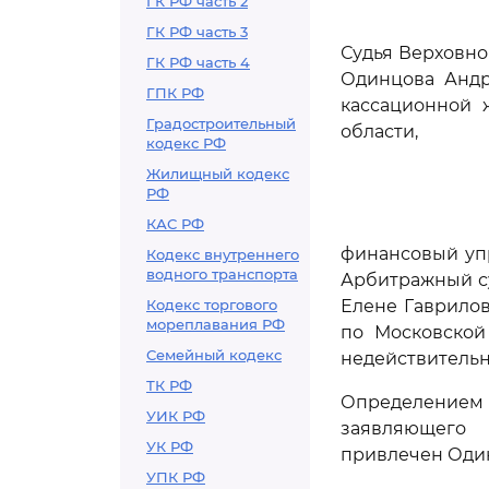
ГК РФ часть 2
ГК РФ часть 3
Судья Верховно
ГК РФ часть 4
Одинцова Андр
ГПК РФ
кассационной 
Градостроительный
области,
кодекс РФ
Жилищный кодекс
РФ
КАС РФ
финансовый упр
Кодекс внутреннего
водного транспорта
Арбитражный су
Кодекс торгового
Елене Гаврило
мореплавания РФ
по Московской
Семейный кодекс
недействительн
ТК РФ
Определением с
УИК РФ
заявляющего 
УК РФ
привлечен Один
УПК РФ