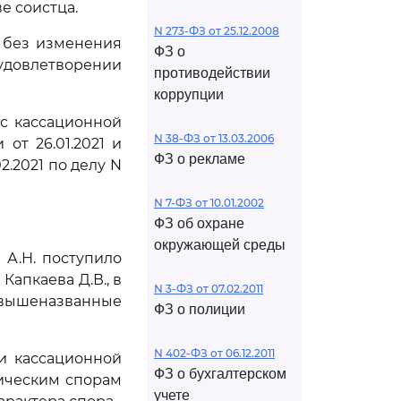
е соистца.
N 273-ФЗ от 25.12.2008
м без изменения
ФЗ о
 удовлетворении
противодействии
коррупции
с кассационной
N 38-ФЗ от 13.03.2006
от 26.01.2021 и
ФЗ о рекламе
.2021 по делу N
N 7-ФЗ от 10.01.2002
ФЗ об охране
окружающей среды
А.Н. поступило
апкаева Д.В., в
N 3-ФЗ от 07.02.2011
вышеназванные
ФЗ о полиции
N 402-ФЗ от 06.12.2011
и кассационной
ФЗ о бухгалтерском
мическим спорам
учете