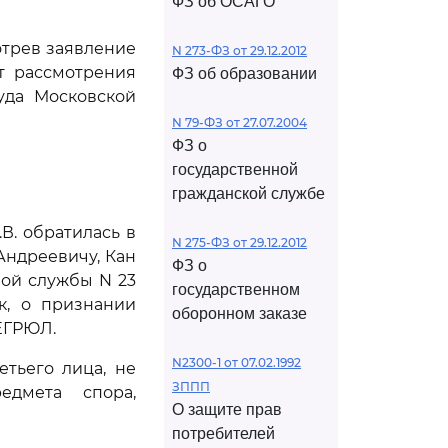
ФЗ об ОСАГО
отрев заявление
N 273-ФЗ от 29.12.2012
т рассмотрения
ФЗ об образовании
уда Московской
N 79-ФЗ от 27.07.2004
ФЗ о
государственной
гражданской службе
В. обратилась в
N 275-ФЗ от 29.12.2012
Андреевичу, Кан
ФЗ о
ой службы N 23
государственном
к, о признании
оборонном заказе
ЕГРЮЛ.
N2300-1 от 07.02.1992
етьего лица, не
ЗППП
едмета спора,
О защите прав
потребителей