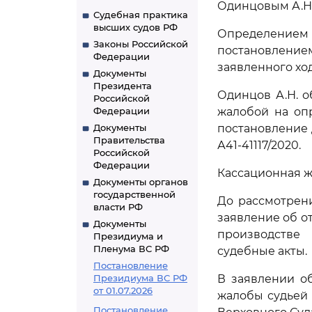
Одинцовым А.Н. 
Судебная практика
высших судов РФ
Определением с
Законы Российской
постановлением
Федерации
заявленного ход
Документы
Президента
Одинцов А.Н. 
Российской
Федерации
жалобой на опр
Документы
постановление 
Правительства
А41-41117/2020.
Российской
Федерации
Кассационная ж
Документы органов
государственной
До рассмотрен
власти РФ
заявление об о
Документы
производстве
Президиума и
Пленума ВС РФ
судебные акты.
Постановление
Президиума ВС РФ
В заявлении о
от 01.07.2026
жалобы судьей 
Постановление