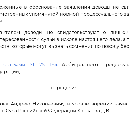
оженные в обоснование заявления доводы не сви
смотренных упомянутой нормой процессуального за
и.
явителем доводы не свидетельствуют о лично
тересованности судьи в исходе настоящего дела, а 
ьств, которые могут вызвать сомнения по поводу бе
сь
статьями 21
,
25
,
184
Арбитражного процессуал
дерации,
определил:
цову Андрею Николаевичу в удовлетворении заявл
го Суда Российской Федерации Капкаева Д.В.