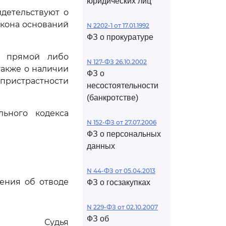
юридических лиц
детельствуют о
кона оснований
N 2202-1 от 17.01.1992
ФЗ о прокуратуре
й прямой либо
N 127-ФЗ 26.10.2002
также о наличии
ФЗ о
спристрастности
несостоятельности
(банкротстве)
ьного кодекса
N 152-ФЗ от 27.07.2006
ФЗ о персональных
данных
N 44-ФЗ от 05.04.2013
ения об отводе
ФЗ о госзакупках
N 229-ФЗ от 02.10.2007
ФЗ об
Судья