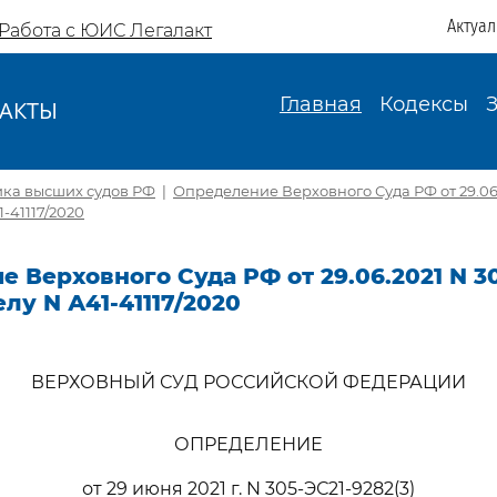
Актуа
Работа с ЮИС Легалакт
Главная
Кодексы
АКТЫ
И
ика высших судов РФ
|
Определение Верховного Суда РФ от 29.06.
1-41117/2020
 Верховного Суда РФ от 29.06.2021 N 30
елу N А41-41117/2020
ВЕРХОВНЫЙ СУД РОССИЙСКОЙ ФЕДЕРАЦИИ
ОПРЕДЕЛЕНИЕ
от 29 июня 2021 г. N 305-ЭС21-9282(3)