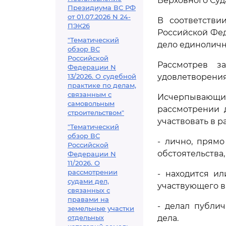
Верховного Суд
Президиума ВС РФ
от 01.07.2026 N 24-
В соответств
ПЭК26
Российской Фед
"Тематический
дело единоличн
обзор ВС
Российской
Рассмотрев з
Федерации N
13/2026. О судебной
удовлетворения
практике по делам,
связанным с
Исчерпывающи
самовольным
рассмотрении 
строительством"
участвовать в р
"Тематический
обзор ВС
- лично, прям
Российской
обстоятельства,
Федерации N
11/2026. О
рассмотрении
- находится и
судами дел,
участвующего в 
связанных с
правами на
- делал публи
земельные участки
отдельных
дела.