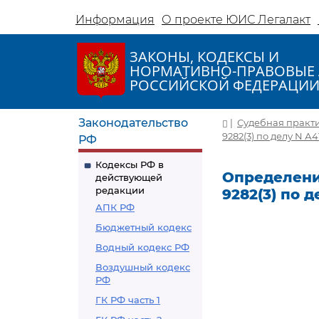
Информация
О проекте ЮИС Легалакт
ЗАКОНЫ, КОДЕКСЫ И
НОРМАТИВНО-ПРАВОВЫЕ 
РОССИЙСКОЙ ФЕДЕРАЦИ
Законодательство
|
Судебная практ
9282(3) по делу N А4
РФ
Кодексы РФ в
Определение
действующей
редакции
9282(3) по д
АПК РФ
Бюджетный кодекс
Водный кодекс РФ
Воздушный кодекс
РФ
ГК РФ часть 1