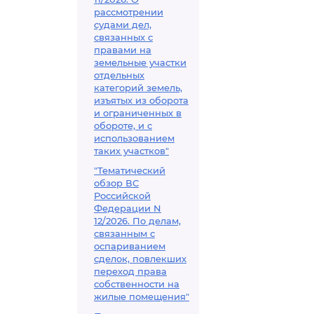
рассмотрении
судами дел,
связанных с
правами на
земельные участки
отдельных
категорий земель,
изъятых из оборота
и ограниченных в
обороте, и с
использованием
таких участков"
"Тематический
обзор ВС
Российской
Федерации N
12/2026. По делам,
связанным с
оспариванием
сделок, повлекших
переход права
собственности на
жилые помещения"