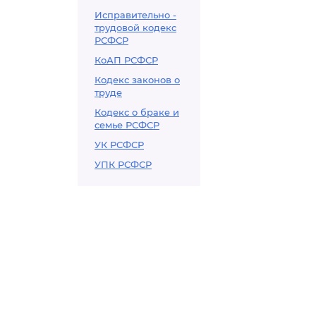
Исправительно -
трудовой кодекс
РСФСР
КоАП РСФСР
Кодекс законов о
труде
Кодекс о браке и
семье РСФСР
УК РСФСР
УПК РСФСР