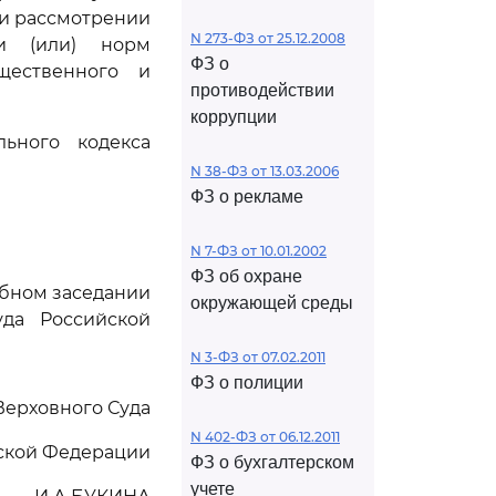
при рассмотрении
N 273-ФЗ от 25.12.2008
и (или) норм
ФЗ о
щественного и
противодействии
коррупции
ьного кодекса
N 38-ФЗ от 13.03.2006
ФЗ о рекламе
N 7-ФЗ от 10.01.2002
ФЗ об охране
ебном заседании
окружающей среды
да Российской
N 3-ФЗ от 07.02.2011
ФЗ о полиции
Верховного Суда
N 402-ФЗ от 06.12.2011
ской Федерации
ФЗ о бухгалтерском
учете