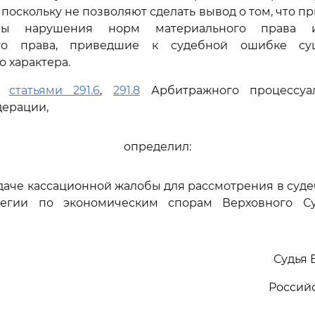
 поскольку не позволяют сделать вывод о том, что 
ны нарушения норм материального права 
ого права, приведшие к судебной ошибке су
 характера.
сь
статьями 291.6
,
291.8
Арбитражного процессуал
дерации,
определил:
едаче кассационной жалобы для рассмотрения в суд
легии по экономическим спорам Верховного Су
Судья 
Россий