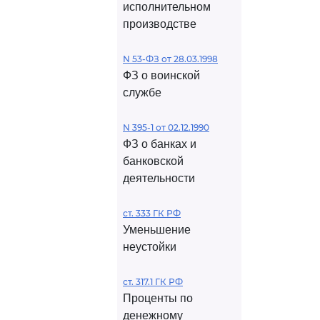
исполнительном
производстве
N 53-ФЗ от 28.03.1998
ФЗ о воинской
службе
N 395-1 от 02.12.1990
ФЗ о банках и
банковской
деятельности
ст. 333 ГК РФ
Уменьшение
неустойки
ст. 317.1 ГК РФ
Проценты по
денежному