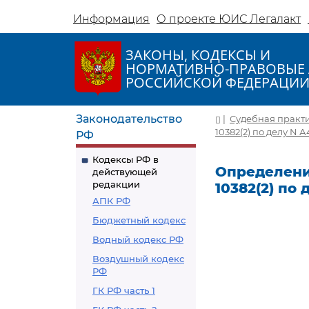
Информация
О проекте ЮИС Легалакт
ЗАКОНЫ, КОДЕКСЫ И
НОРМАТИВНО-ПРАВОВЫЕ 
РОССИЙСКОЙ ФЕДЕРАЦИ
Законодательство
|
Судебная практ
10382(2) по делу N А
РФ
Кодексы РФ в
Определение
действующей
редакции
10382(2) по 
АПК РФ
Бюджетный кодекс
Водный кодекс РФ
Воздушный кодекс
РФ
ГК РФ часть 1