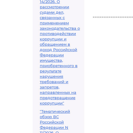
14/2026. О
рассмотрении
судами дел,
----------------------
связанных с
применением
законодательства о
противодействии
коррупции и
обращением в
доход Российской
Федерации
имущества,
приобретенного в
результате
нарушения
требований и
запретов,
направленных на
предотвращение
коррупции"
"Тематический
обзор ВС
Российской
Федерации N
11/2026. О