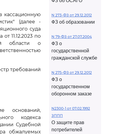
ФЗ об ОСАГО
ив кассационную
N 273-ФЗ от 29.12.2012
стик" (далее -
ФЗ об образовании
яционного суда
от 11.12.2023 по
N 79-ФЗ от 27.07.2004
ой области о
ФЗ о
ветственностью
государственной
гражданской службе
естр требований
N 275-ФЗ от 29.12.2012
ФЗ о
государственном
оборонном заказе
N2300-1 от 07.02.1992
е оснований,
ЗППП
ного кодекса
О защите прав
дании Судебной
потребителей
тра обжалуемых