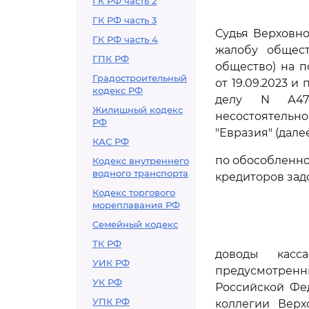
ГК РФ часть 2
ГК РФ часть 3
Судья Верховно
ГК РФ часть 4
жалобу общест
ГПК РФ
общество) на 
Градостроительный
от 19.09.2023 и
кодекс РФ
делу N А47-
Жилищный кодекс
несостоятельн
РФ
"Евразия" (далее
КАС РФ
по обособленно
Кодекс внутреннего
водного транспорта
кредиторов задо
Кодекс торгового
мореплавания РФ
Семейный кодекс
ТК РФ
доводы касс
УИК РФ
предусмотре
УК РФ
Российской Фе
УПК РФ
коллегии Верх