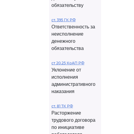
обязательству
ст. 395 ГК РФ
Ответственность за
неисполнение
денежного
обязательства
ст 20.25 КоАП РФ
Уклонение от
исполнения
административного
наказания
ст. 81 ТК РФ
Расторжение
трудового договора
по инициативе