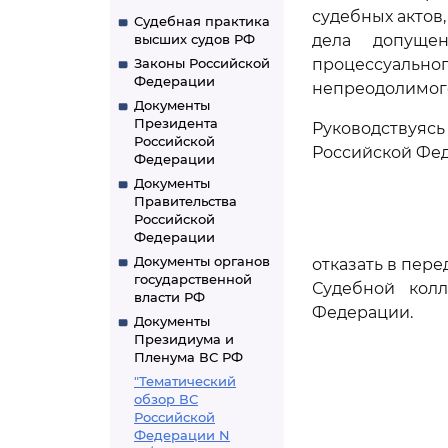
судебных актов,
Судебная практика
высших судов РФ
дела допуще
Законы Российской
процессуальн
Федерации
непреодолимого
Документы
Президента
Руководствуя
Российской
Российской Фе
Федерации
Документы
Правительства
Российской
Федерации
Документы органов
отказать в пер
государственной
Судебной кол
власти РФ
Федерации.
Документы
Президиума и
Пленума ВС РФ
"Тематический
обзор ВС
Российской
Федерации N