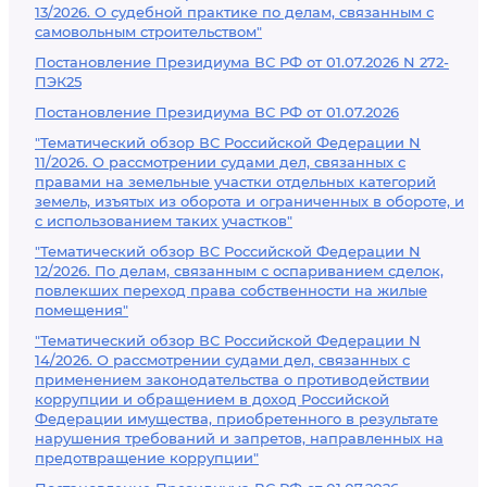
13/2026. О судебной практике по делам, связанным с
самовольным строительством"
Постановление Президиума ВС РФ от 01.07.2026 N 272-
ПЭК25
Постановление Президиума ВС РФ от 01.07.2026
"Тематический обзор ВС Российской Федерации N
11/2026. О рассмотрении судами дел, связанных с
правами на земельные участки отдельных категорий
земель, изъятых из оборота и ограниченных в обороте, и
с использованием таких участков"
"Тематический обзор ВС Российской Федерации N
12/2026. По делам, связанным с оспариванием сделок,
повлекших переход права собственности на жилые
помещения"
"Тематический обзор ВС Российской Федерации N
14/2026. О рассмотрении судами дел, связанных с
применением законодательства о противодействии
коррупции и обращением в доход Российской
Федерации имущества, приобретенного в результате
нарушения требований и запретов, направленных на
предотвращение коррупции"