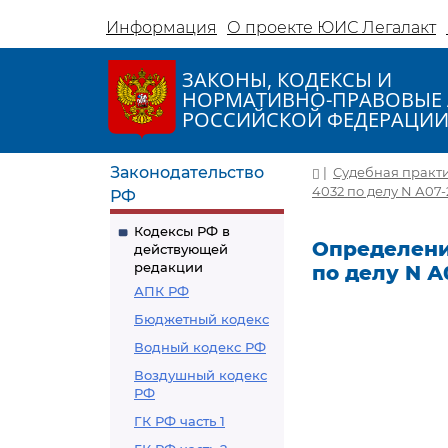
Информация
О проекте ЮИС Легалакт
ЗАКОНЫ, КОДЕКСЫ И
НОРМАТИВНО-ПРАВОВЫЕ 
РОССИЙСКОЙ ФЕДЕРАЦИ
Законодательство
|
Судебная практ
4032 по делу N А07-
РФ
Кодексы РФ в
Определение
действующей
редакции
по делу N А
АПК РФ
Бюджетный кодекс
Водный кодекс РФ
Воздушный кодекс
РФ
ГК РФ часть 1