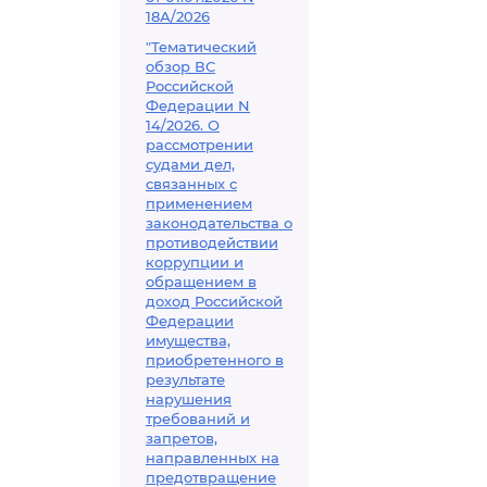
18А/2026
"Тематический
обзор ВС
Российской
Федерации N
14/2026. О
рассмотрении
судами дел,
связанных с
применением
законодательства о
противодействии
коррупции и
обращением в
доход Российской
Федерации
имущества,
приобретенного в
результате
нарушения
требований и
запретов,
направленных на
предотвращение