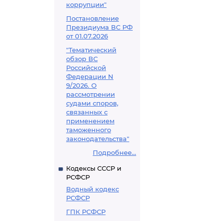
коррупции"
Постановление
Президиума ВС РФ
от 01.07.2026
"Тематический
обзор ВС
Российской
Федерации N
9/2026. О
рассмотрении
судами споров,
связанных с
применением
таможенного
законодательства"
Подробнее...
Кодексы СССР и
РСФСР
Водный кодекс
РСФСР
ГПК РСФСР