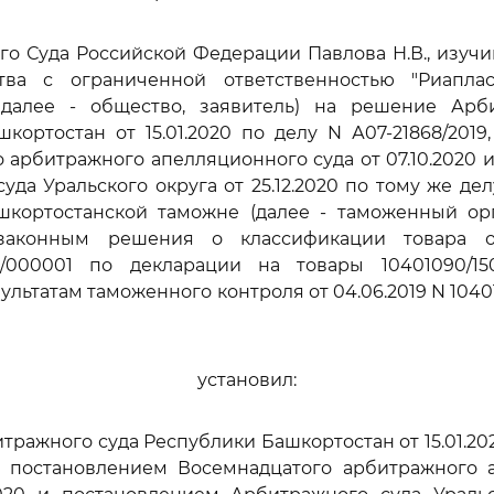
го Суда Российской Федерации Павлова Н.В., изуч
ва с ограниченной ответственностью "Риаплас
 далее - общество, заявитель) на решение Арб
кортостан от 15.01.2020 по делу N А07-21868/2019
 арбитражного апелляционного суда от 07.10.2020 
уда Уральского округа от 25.12.2020 по тому же де
шкортостанской таможне (далее - таможенный орг
законным решения о классификации товара от
19/000001 по декларации на товары 10401090/15
льтатам таможенного контроля от 04.06.2019 N 1040
установил:
ражного суда Республики Башкортостан от 15.01.20
 постановлением Восемнадцатого арбитражного 