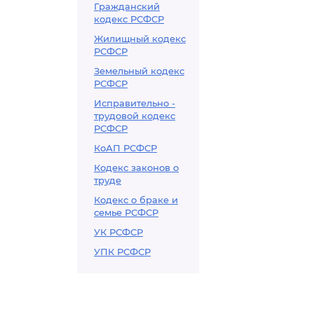
Гражданский
кодекс РСФСР
Жилищный кодекс
РСФСР
Земельный кодекс
РСФСР
Исправительно -
трудовой кодекс
РСФСР
КоАП РСФСР
Кодекс законов о
труде
Кодекс о браке и
семье РСФСР
УК РСФСР
УПК РСФСР