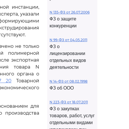
ной инстанции,
N 135-ФЗ от 26.07.2006
сперта, указали
ФЗ о защите
 с формирующими
конкуренции
трудирования
сутствуют.
N 99-ФЗ от 04.05.2011
ачено не только
ФЗ о
ой полимерной
лицензировании
исле экспортная
отдельных видов
ения товара N
деятельности
нного органа о
7 20
Товарной
N 14-ФЗ от 08.02.1998
экономического
ФЗ об ООО
N 223-ФЗ от 18.07.2011
основанием для
ФЗ о закупках
о производства
товаров, работ, услуг
отдельными видами