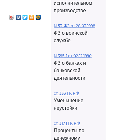
исполнительном
производстве
N 53-ФЗ от 28.03.1998
ФЗ о воинской
службе
N 395-1 от 02.12.1990
ФЗ о банках и
банковской
деятельности
ст. 333 ГК РФ
Уменьшение
неустойки
ст. 317.1 ГК РФ
Проценты по
денежному