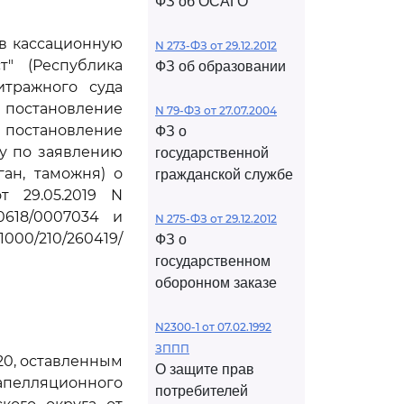
ФЗ об ОСАГО
ив кассационную
N 273-ФЗ от 29.12.2012
т" (Республика
ФЗ об образовании
итражного суда
, постановление
N 79-ФЗ от 27.07.2004
и постановление
ФЗ о
лу по заявлению
государственной
ан, таможня) о
гражданской службе
 29.05.2019 N
0618/0007034 и
N 275-ФЗ от 29.12.2012
1000/210/260419/
ФЗ о
государственном
оборонном заказе
N2300-1 от 07.02.1992
ЗППП
20, оставленным
О защите прав
апелляционного
потребителей