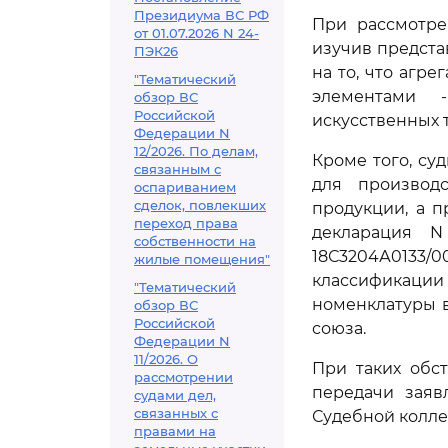
Президиума ВС РФ
При рассмотре
от 01.07.2026 N 24-
изучив предста
ПЭК26
на то, что агр
"Тематический
элементами 
обзор ВС
Российской
искусственных 
Федерации N
12/2026. По делам,
Кроме того, су
связанным с
для производ
оспариванием
сделок, повлекших
продукции, а п
переход права
декларация N
собственности на
18С3204А0133/
жилые помещения"
классификаци
"Тематический
номенклатуры 
обзор ВС
Российской
союза.
Федерации N
11/2026. О
При таких обс
рассмотрении
передачи заяв
судами дел,
связанных с
Судебной колле
правами на