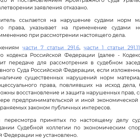
.2020 и постановлением Арбитражного суда Уральс
довлетворении заявления отказано.
итель ссылается на нарушение судами норм м
ого права, указывает на применение судами н
именению при рассмотрении настоящего дела.
ожениям
части 7 статьи 291.6
,
части 1 статьи 291.11
го кодекса Российской Федерации (далее - Кодекс
ит передаче для рассмотрения в судебном засе
вного Суда Российской Федерации, если изложенн
наличие существенных нарушений норм материа
оцессуального права, повлиявших на исход дела, 
ожны восстановление и защита нарушенных прав, с
фере предпринимательской и иной экономической д
храняемых законом публичных интересов.
 пересмотра принятых по настоящему делу су
дании Судебной коллегии по экономическим спо
й Федерации не установлено.