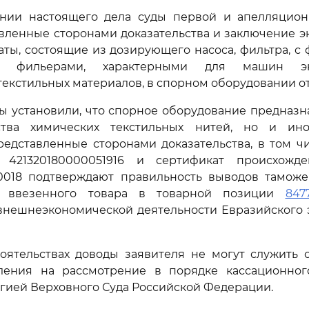
нии настоящего дела суды первой и апелляцион
вленные сторонами доказательства и заключение эк
егаты, состоящие из дозирующего насоса, фильтра,
- фильерами, характерными для машин экс
текстильных материалов, в спорном оборудовании от
ды установили, что спорное оборудование предназн
ства химических текстильных нитей, но и ин
редставленные сторонами доказательства, в том ч
 421320180000051916 и сертификат происхожд
00018 подтверждают правильность выводов таможе
и ввезенного товара в товарной позиции
847
внешнеэкономической деятельности Евразийского 
тоятельствах доводы заявителя не могут служить 
ления на рассмотрение в порядке кассационног
гией Верховного Суда Российской Федерации.