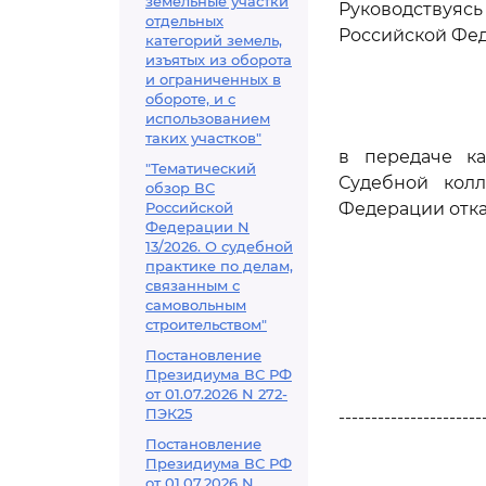
земельные участки
Руководствуя
отдельных
Российской Фед
категорий земель,
изъятых из оборота
и ограниченных в
обороте, и с
использованием
таких участков"
в передаче к
"Тематический
Судебной кол
обзор ВС
Российской
Федерации отка
Федерации N
13/2026. О судебной
практике по делам,
связанным с
самовольным
строительством"
Постановление
Президиума ВС РФ
от 01.07.2026 N 272-
ПЭК25
----------------------
Постановление
Президиума ВС РФ
от 01.07.2026 N