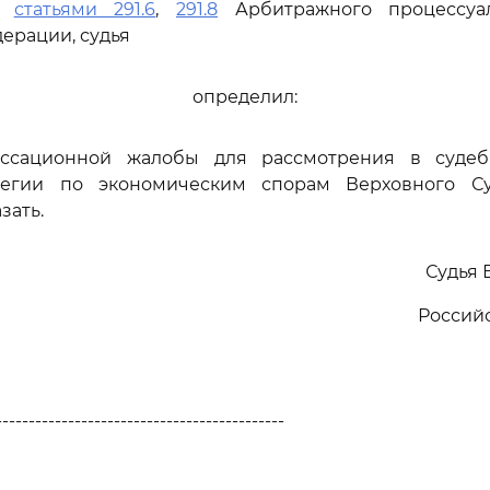
сь
статьями 291.6
,
291.8
Арбитражного процессуал
ерации, судья
определил:
ассационной жалобы для рассмотрения в судеб
легии по экономическим спорам Верховного Су
зать.
Судья 
Россий
--------------------------------------------