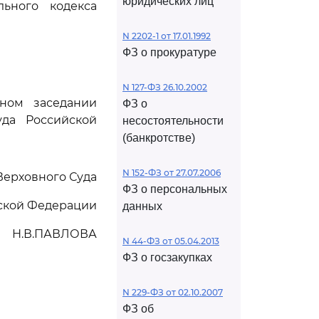
юридических лиц
ьного кодекса
N 2202-1 от 17.01.1992
ФЗ о прокуратуре
N 127-ФЗ 26.10.2002
ном заседании
ФЗ о
да Российской
несостоятельности
(банкротстве)
N 152-ФЗ от 27.07.2006
Верховного Суда
ФЗ о персональных
ской Федерации
данных
Н.В.ПАВЛОВА
N 44-ФЗ от 05.04.2013
ФЗ о госзакупках
N 229-ФЗ от 02.10.2007
ФЗ об