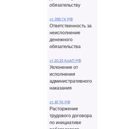
обязательству
ст. 395 ГК РФ
Ответственность за
неисполнение
денежного
обязательства
ст 20.25 КоАП РФ
Уклонение от
исполнения
административного
наказания
ст. 81 ТК РФ
Расторжение
трудового договора
по инициативе