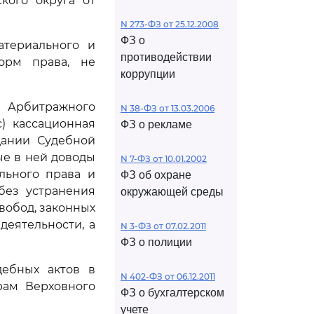
кого округа от
N 273-ФЗ от 25.12.2008
ФЗ о
атериального и
противодействии
орм права, не
коррупции
Арбитражного
N 38-ФЗ от 13.03.2006
) кассационная
ФЗ о рекламе
дании Судебной
ые в ней доводы
N 7-ФЗ от 10.01.2002
льного права и
ФЗ об охране
без устранения
окружающей среды
вобод, законных
еятельности, а
N 3-ФЗ от 07.02.2011
ФЗ о полиции
дебных актов в
N 402-ФЗ от 06.12.2011
рам Верховного
ФЗ о бухгалтерском
учете