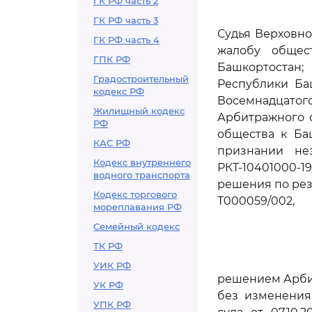
ГК РФ часть 2
ГК РФ часть 3
Судья Верховно
ГК РФ часть 4
жалобу общест
ГПК РФ
Башкортостан;
Градостроительный
Республики Баш
кодекс РФ
Восемнадцатого
Жилищный кодекс
Арбитражного с
РФ
общества к Ба
КАС РФ
признании не
Кодекс внутреннего
РКТ-10401000-
водного транспорта
решения по резу
Кодекс торгового
Т000059/002,
мореплавания РФ
Семейный кодекс
ТК РФ
УИК РФ
решением Арбит
УК РФ
без изменения
УПК РФ