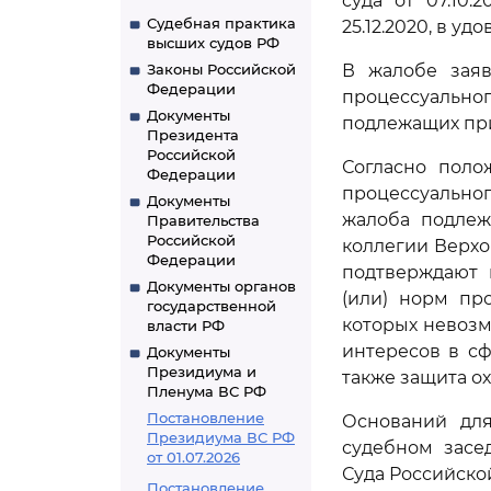
суда от 07.10
Судебная практика
25.12.2020, в у
высших судов РФ
Законы Российской
В жалобе заяв
Федерации
процессуальн
Документы
подлежащих пр
Президента
Российской
Согласно пол
Федерации
процессуально
Документы
жалоба подлеж
Правительства
Российской
коллегии Верхо
Федерации
подтверждают 
Документы органов
(или) норм пр
государственной
которых невозм
власти РФ
интересов в с
Документы
Президиума и
также защита о
Пленума ВС РФ
Постановление
Оснований для
Президиума ВС РФ
судебном засе
от 01.07.2026
Суда Российско
Постановление