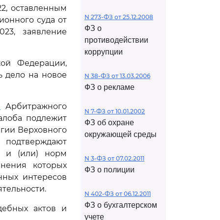
22, оставленным
N 273-ФЗ от 25.12.2008
онного суда от
ФЗ о
023, заявление
противодействии
коррупции
кой Федерации,
ь дело на новое
N 38-ФЗ от 13.03.2006
ФЗ о рекламе
1
Арбитражного
N 7-ФЗ от 10.01.2002
алоба подлежит
ФЗ об охране
егии Верховного
окружающей среды
 подтверждают
 и (или) норм
N 3-ФЗ от 07.02.2011
анения которых
ФЗ о полиции
нных интересов
тельности.
N 402-ФЗ от 06.12.2011
ФЗ о бухгалтерском
дебных актов и
учете