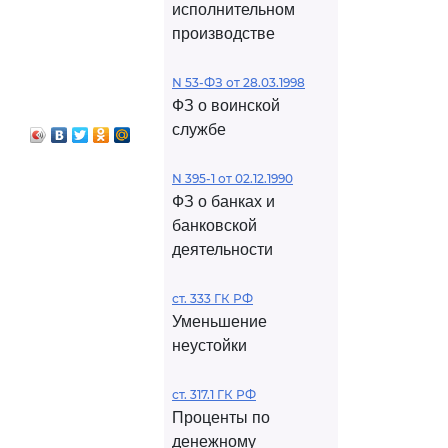
исполнительном
производстве
N 53-ФЗ от 28.03.1998
ФЗ о воинской
службе
N 395-1 от 02.12.1990
ФЗ о банках и
банковской
деятельности
ст. 333 ГК РФ
Уменьшение
неустойки
ст. 317.1 ГК РФ
Проценты по
денежному