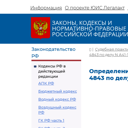
Информация
О проекте ЮИС Легалакт
ЗАКОНЫ, КОДЕКСЫ И
НОРМАТИВНО-ПРАВОВЫЕ 
РОССИЙСКОЙ ФЕДЕРАЦИ
Законодательство
|
Судебная практ
4843 по делу N А41-
РФ
Кодексы РФ в
Определение
действующей
редакции
4843 по дел
АПК РФ
Бюджетный кодекс
Водный кодекс РФ
Воздушный кодекс
РФ
ГК РФ часть 1