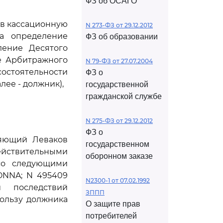
ФЗ об ОСАГО
ив кассационную
N 273-ФЗ от 29.12.2012
на определение
ФЗ об образовании
ление Десятого
ие Арбитражного
N 79-ФЗ от 27.07.2004
есостоятельности
ФЗ о
лее - должник),
государственной
гражданской службе
N 275-ФЗ от 29.12.2012
ФЗ о
ляющий Леваков
государственном
действительными
оборонном заказе
со следующими
ONNA; N 495409
N2300-1 от 07.02.1992
последствий
ЗППП
пользу должника
О защите прав
потребителей