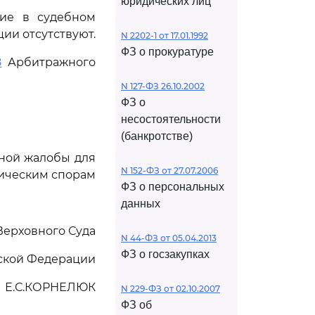
юридических лиц
ние в судебном
ии отсутствуют.
N 2202-1 от 17.01.1992
ФЗ о прокуратуре
8
Арбитражного
N 127-ФЗ 26.10.2002
ФЗ о
несостоятельности
(банкротстве)
нной жалобы для
N 152-ФЗ от 27.07.2006
мическим спорам
ФЗ о персональных
данных
Верховного Суда
N 44-ФЗ от 05.04.2013
ФЗ о госзакупках
ской Федерации
Е.С.КОРНЕЛЮК
N 229-ФЗ от 02.10.2007
ФЗ об