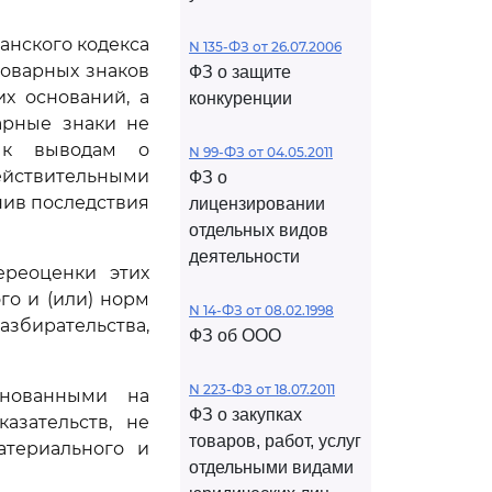
анского кодекса
N 135-ФЗ от 26.07.2006
товарных знаков
ФЗ о защите
х оснований, а
конкуренции
арные знаки не
и к выводам о
N 99-ФЗ от 04.05.2011
йствительными
ФЗ о
ив последствия
лицензировании
отдельных видов
деятельности
ереоценки этих
о и (или) норм
N 14-ФЗ от 08.02.1998
азбирательства,
ФЗ об ООО
N 223-ФЗ от 18.07.2011
снованными на
ФЗ о закупках
азательств, не
товаров, работ, услуг
атериального и
отдельными видами