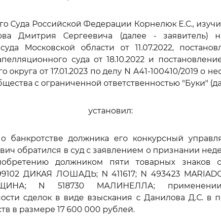
го Суда Российской Федерации Корнелюк Е.С., изуч
ва Дмитрия Сергеевича (далее - заявитель) 
суда Московской области от 11.07.2022, постанов
пелляционного суда от 18.10.2022 и постановлен
о округа от 17.01.2023 по делу N А41-100410/2019 о н
бщества с ограниченной ответственностью "Буки" (да
установил:
 о банкротстве должника его конкурсный управ
вич обратился в суд с заявлением о признании не
иобретению должником пяти товарных знаков 
99102 ДИКАЯ ЛОШАДЬ; N 411617; N 493423 MARIAD
ИНА; N 518730 МАЛИНЕЛЛА; применении 
ости сделок в виде взыскания с Данилова Д.С. в 
тв в размере 17 600 000 рублей.