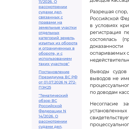
доводов кассац
11/2026. О
рассмотрении
Разрешая спор,
судами дел,
связанных с
Российской Фед
правами на
в условиях кр
земельные участки
регистрация п
отдельных
категорий земель,
состоялась (
изъятых из оборота
доказанности
и ограниченных в
оспариваемых 
обороте, и с
использованием
недействительн
таких участков"
Выводы судов 
Постановление
Президиума ВС РФ
выводов не им
от 01.07.2026 N 272-
процессуальног
ПЭК25
по доводам кас
"Тематический
обзор ВС
Несогласие з
Российской
установленных
Федерации N
14/2026. О
свидетельству
рассмотрении
процессуальног
судами дел,