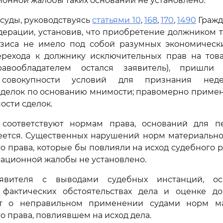
ионной жалобы таких оснований не установлено.
 суды, руководствуясь
статьями 10
,
168
,
170
,
1490
Гражд
ерации, установив, что приобретение должником 
изиса не имело под собой разумных экономически
ерехода к должнику исключительных прав на тов
правообладателем остался заявитель), пришл
 совокупности условий для признания неде
сделок по основанию мнимости; правомерно примен
ости сделок.
соответствуют нормам права, оснований для п
еется. Существенных нарушений норм материальног
о права, которые бы повлияли на исход судебного р
сационной жалобы не установлено.
аявителя с выводами судебных инстанций, о
 фактических обстоятельствах дела и оценке док
ет о неправильном применении судами норм м
о права, повлиявшем на исход дела.