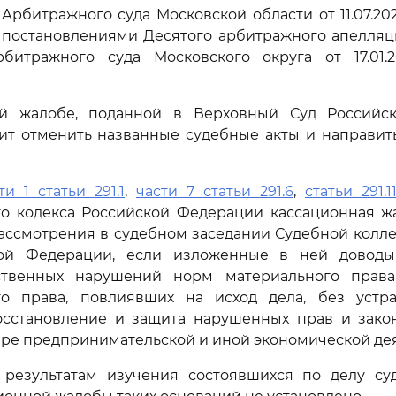
рбитражного суда Московской области от 11.07.20
 постановлениями Десятого арбитражного апелляци
Арбитражного суда Московского округа от 17.01.2
й жалобе, поданной в Верховный Суд Российс
ит отменить названные судебные акты и направит
ти 1 статьи 291.1
,
части 7 статьи 291.6
,
статьи 291.1
го кодекса Российской Федерации кассационная ж
ассмотрения в судебном заседании Судебной колл
кой Федерации, если изложенные в ней доводы
ственных нарушений норм материального права
го права, повлиявших на исход дела, без устр
сстановление и защита нарушенных прав и зако
ере предпринимательской и иной экономической дея
результатам изучения состоявшихся по делу су