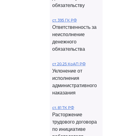
обязательству
ст. 395 ГК РФ
Ответственность за
неисполнение
денежного
обязательства
ст 20.25 КоАП РФ
Уклонение от
исполнения
административного
наказания
ст. 81 ТК РФ
Расторжение
трудового договора
по инициативе