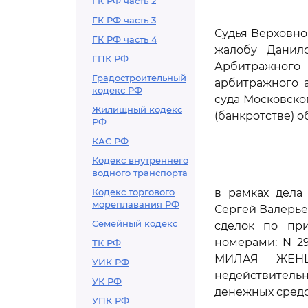
ГК РФ часть 2
ГК РФ часть 3
Судья Верховно
ГК РФ часть 4
жалобу Данило
ГПК РФ
Арбитражного 
Градостроительный
арбитражного а
кодекс РФ
суда Московског
Жилищный кодекс
(банкротстве) о
РФ
КАС РФ
Кодекс внутреннего
водного транспорта
Кодекс торгового
в рамках дела
мореплавания РФ
Сергей Валерье
Семейный кодекс
сделок по пр
номерами: N 2
ТК РФ
МИЛАЯ ЖЕНЩ
УИК РФ
недействительн
УК РФ
денежных средс
УПК РФ