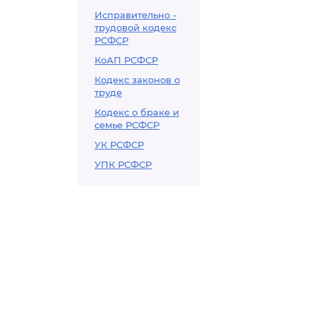
Исправительно -
трудовой кодекс
РСФСР
КоАП РСФСР
Кодекс законов о
труде
Кодекс о браке и
семье РСФСР
УК РСФСР
УПК РСФСР