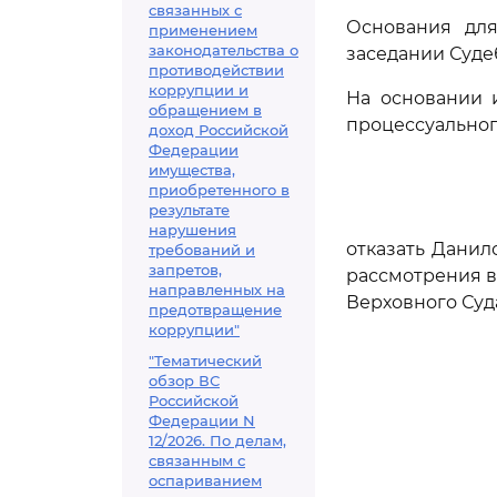
связанных с
Основания для
применением
законодательства о
заседании Суде
противодействии
коррупции и
На основании 
обращением в
процессуальног
доход Российской
Федерации
имущества,
приобретенного в
результате
нарушения
отказать Данил
требований и
запретов,
рассмотрения в
направленных на
Верховного Суд
предотвращение
коррупции"
"Тематический
обзор ВС
Российской
Федерации N
12/2026. По делам,
связанным с
оспариванием