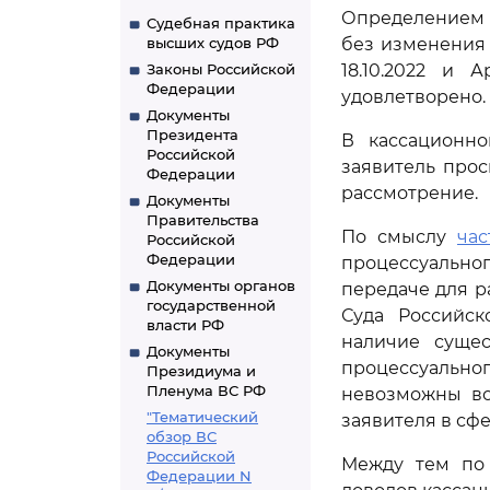
Определением А
Судебная практика
высших судов РФ
без изменения
Законы Российской
18.10.2022 и 
Федерации
удовлетворено.
Документы
Президента
В кассационно
Российской
заявитель прос
Федерации
рассмотрение.
Документы
Правительства
По смыслу
час
Российской
Федерации
процессуально
Документы органов
передаче для р
государственной
Суда Российс
власти РФ
наличие суще
Документы
процессуально
Президиума и
Пленума ВС РФ
невозможны во
"Тематический
заявителя в сф
обзор ВС
Российской
Между тем по 
Федерации N