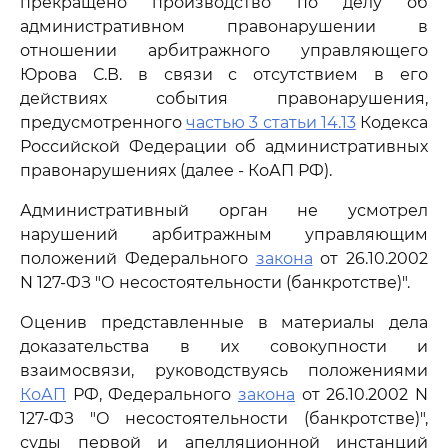
прекращено производство по делу об
административном правонарушении в
отношении арбитражного управляющего
Юрова С.В. в связи с отсутствием в его
действиях события правонарушения,
предусмотренного
частью 3 статьи 14.13
Кодекса
Российской Федерации об административных
правонарушениях (далее - КоАП РФ).
Административный орган не усмотрел
нарушений арбитражным управляющим
положений Федерального
закона
от 26.10.2002
N 127-ФЗ "О несостоятельности (банкротстве)".
Оценив представленные в материалы дела
доказательства в их совокупности и
взаимосвязи, руководствуясь положениями
КоАП
РФ, Федерального
закона
от 26.10.2002 N
127-ФЗ "О несостоятельности (банкротстве)",
суды первой и апелляционной инстанций