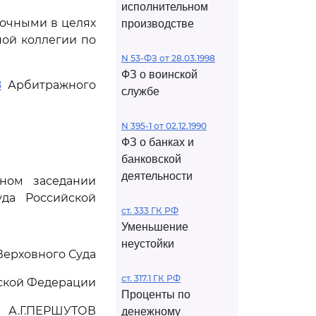
исполнительном
точными в целях
производстве
ой коллегии по
N 53-ФЗ от 28.03.1998
ФЗ о воинской
8
Арбитражного
службе
N 395-1 от 02.12.1990
ФЗ о банках и
банковской
деятельности
ном заседании
да Российской
ст. 333 ГК РФ
Уменьшение
неустойки
Верховного Суда
ст. 317.1 ГК РФ
ской Федерации
Проценты по
А.Г.ПЕРШУТОВ
денежному