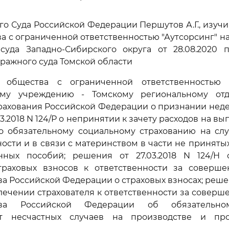
го Суда Российской Федерации Першутов А.Г., изуч
а с ограниченной ответственностью "Аутсорсинг" н
суда Западно-Сибирского округа от 28.08.2020 
тражного суда Томской области
 общества с ограниченной ответственностью "
ному учреждению - Томскому региональному от
трахования Российской Федерации о признании нед
3.2018 N 124/Р о непринятии к зачету расходов на вы
о обязательному социальному страхованию на сл
ости и в связи с материнством в части не принят
ных пособий; решения от 27.03.2018 N 124/Н
траховых взносов к ответственности за соверш
а Российской Федерации о страховых взносах; решен
влечении страхователя к ответственности за совер
ства Российской Федерации об обязательн
от несчастных случаев на производстве и про