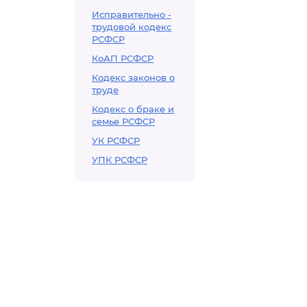
Исправительно -
трудовой кодекс
РСФСР
КоАП РСФСР
Кодекс законов о
труде
Кодекс о браке и
семье РСФСР
УК РСФСР
УПК РСФСР