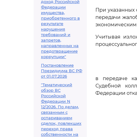
доход Российской
Федерации
При указанных 
имущества,
передачи жало
приобретенного в
результате
экономическим 
нарушения
требований и
Учитывая изло
запретов,
процессуальног
направленных на
предотвращение
коррупции"
Постановление
Президиума ВС РФ
от 01.07.2026
в передаче к
"Тематический
Судебной кол
обзор ВС
Федерации отка
Российской
Федерации N
12/2026. По делам,
связанным с
оспариванием
сделок, повлекших
переход права
собственности на