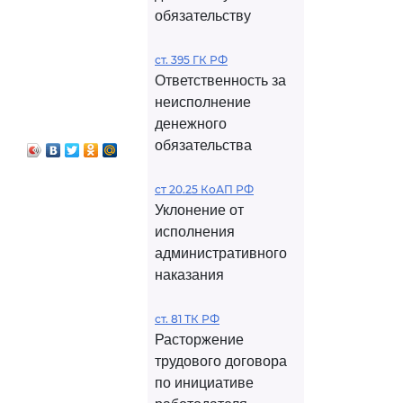
обязательству
ст. 395 ГК РФ
Ответственность за
неисполнение
денежного
обязательства
ст 20.25 КоАП РФ
Уклонение от
исполнения
административного
наказания
ст. 81 ТК РФ
Расторжение
трудового договора
по инициативе