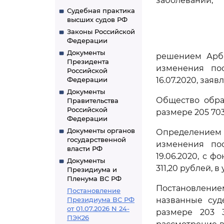
заболеваний,
Судебная практика
высших судов РФ
Законы Российской
Федерации
Документы
решением Арби
Президента
изменения пос
Российской
Федерации
16.07.2020, за
Документы
Общество обра
Правительства
Российской
размере 205 703
Федерации
Документы органов
Определением А
государственной
изменения пос
власти РФ
19.06.2020, с 
Документы
311,20 рублей, 
Президиума и
Пленума ВС РФ
Постановление
Постановление
Президиума ВС РФ
названные суд
от 01.07.2026 N 24-
размере 203 3
ПЭК26