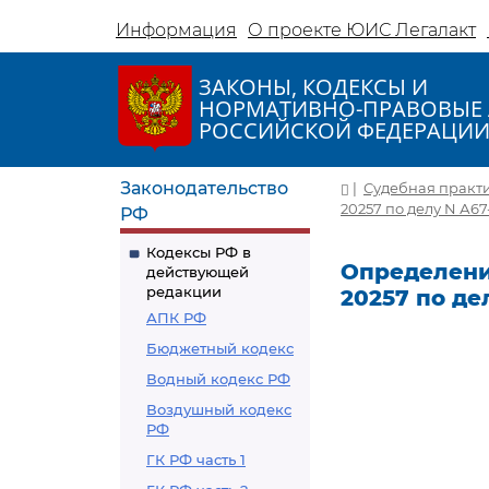
Информация
О проекте ЮИС Легалакт
ЗАКОНЫ, КОДЕКСЫ И
НОРМАТИВНО-ПРАВОВЫЕ 
РОССИЙСКОЙ ФЕДЕРАЦИ
Законодательство
|
Судебная практ
20257 по делу N А67
РФ
Кодексы РФ в
Определение
действующей
редакции
20257 по де
АПК РФ
Бюджетный кодекс
Водный кодекс РФ
Воздушный кодекс
РФ
ГК РФ часть 1