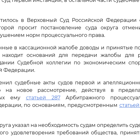
 суд первой инстанции, в остальной части судебные
тилось в Верховный Суд Российской Федерации 
торой просит постановление суда округа отмени
ушением норм процессуального права.
нные в кассационной жалобе доводы и принятые по
е находит оснований для передачи жалобы для 
дании Судебной коллегии по экономическим спо
й Федерации.
менил судебные акты судов первой и апелляционн
о на новое рассмотрение, действуя в предела
нных ему
статьей 287
Арбитражного процессуал
дерации, по основаниям, предусмотренным
статьей
круга указал на необходимость судам определить суд
ного удовлетворения требований общества, принят