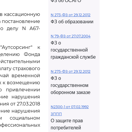
ФЗ об ОСАГО
ив кассационную
N 273-ФЗ от 29.12.2012
а постановление
ФЗ об образовании
по делу N А67-
N 79-ФЗ от 27.07.2004
ФЗ о
Аутсорсинг" к
государственной
делению Фонда
гражданской службе
ействительными
плату страхового
N 275-ФЗ от 29.12.2012
учай временной
ФЗ о
ых к возмещению
государственном
 о привлечении
оборонном заказе
ение нарушения
ия от 27.03.2018
N2300-1 от 07.02.1992
шение нарушения
ЗППП
ом социальном
О защите прав
фессиональных
потребителей