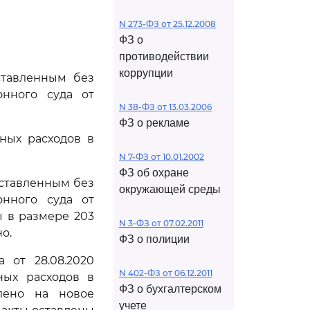
N 273-ФЗ от 25.12.2008
ФЗ о
противодействии
коррупции
ставленным без
онного суда от
N 38-ФЗ от 13.03.2006
ФЗ о рекламе
ных расходов в
N 7-ФЗ от 10.01.2002
ФЗ об охране
оставленным без
окружающей среды
онного суда от
ы в размере 203
N 3-ФЗ от 07.02.2011
о.
ФЗ о полиции
 от 28.08.2020
N 402-ФЗ от 06.12.2011
ных расходов в
ФЗ о бухгалтерском
влено на новое
учете