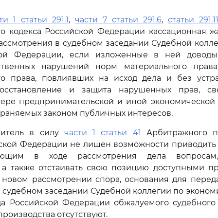
ти 1 статьи 291.1
,
части 7 статьи 291.6
,
статьи 291.1
го кодекса Российской Федерации кассационная ж
ассмотрения в судебном заседании Судебной колл
кой Федерации, если изложенные в ней доводы
ственных нарушений норм материального права
го права, повлиявших на исход дела и без устр
осстановление и защита нарушенных прав, сво
фере предпринимательской и иной экономической д
храняемых законом публичных интересов.
витель в силу
части 1 статьи 41
Арбитражного пр
йской Федерации не лишен возможности приводить 
ющим в ходе рассмотрения дела вопросам,
а, а также отстаивать свою позицию доступными п
 новом рассмотрении спора, основания для перед
 судебном заседании Судебной коллегии по эконо
да Российской Федерации обжалуемого судебного 
производства отсутствуют.