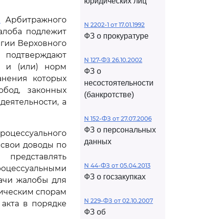
юридических лиц
1
Арбитражного
N 2202-1 от 17.01.1992
алоба подлежит
ФЗ о прокуратуре
егии Верховного
 подтверждают
N 127-ФЗ 26.10.2002
 и (или) норм
ФЗ о
анения которых
несостоятельности
бод, законных
(банкротстве)
еятельности, а
N 152-ФЗ от 27.07.2006
ФЗ о персональных
оцессуального
данных
свои доводы по
 представлять
N 44-ФЗ от 05.04.2013
роцессуальными
ФЗ о госзакупках
ачи жалобы для
мическим спорам
N 229-ФЗ от 02.10.2007
акта в порядке
ФЗ об