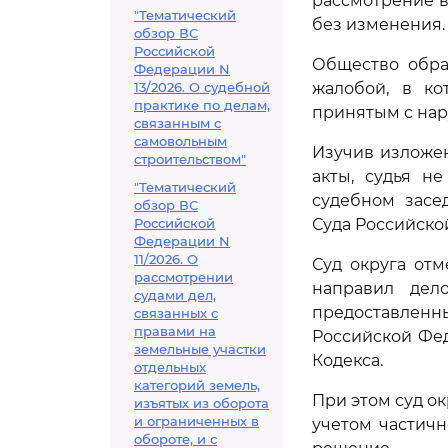
рассмотрение в
"Тематический
без изменения.
обзор ВС
Российской
Общество обра
Федерации N
13/2026. О судебной
жалобой, в ко
практике по делам,
принятым с нар
связанным с
самовольным
Изучив изложе
строительством"
акты, судья н
"Тематический
судебном засе
обзор ВС
Российской
Суда Российско
Федерации N
11/2026. О
Суд округа от
рассмотрении
направил дел
судами дел,
предоставле
связанных с
правами на
Российской Фе
земельные участки
Кодекса.
отдельных
категорий земель,
При этом суд о
изъятых из оборота
и ограниченных в
учетом частич
обороте, и с