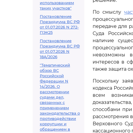
решение.
использованием
таких участков"
По смыслу
час
Постановление
процессуально
Президиума ВС РФ
передаче для р
от 01.07.2026 N 272-
ПЭК25
Суда Российс
наличие суще
Постановление
Президиума ВС РФ
процессуально
от 01.07.2026 N
невозможны в
18А/2026
интересов в с
"Тематический
также защита о
обзор ВС
Российской
Поскольку зая
Федерации N
14/2026. О
кодекса Росси
рассмотрении
всем возника
судами дел,
доказательств
связанных с
применением
способами при
законодательства о
рассмотрения в
противодействии
Верховного Су
коррупции и
обращением в
кассационного 