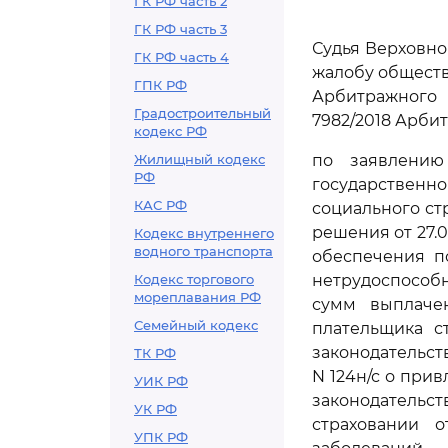
ГК РФ часть 2
ГК РФ часть 3
Судья Верховно
ГК РФ часть 4
жалобу обществ
ГПК РФ
Арбитражного 
Градостроительный
7982/2018 Арби
кодекс РФ
Жилищный кодекс
по заявлению
РФ
государствен
КАС РФ
социального с
решения от 27.0
Кодекс внутреннего
водного транспорта
обеспечения п
Кодекс торгового
нетрудоспособн
мореплавания РФ
сумм выплачен
Семейный кодекс
плательщика с
законодательств
ТК РФ
N 124н/с о при
УИК РФ
законодатель
УК РФ
страховании 
УПК РФ