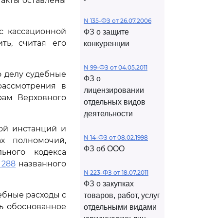
 акты оставлены
N 135-ФЗ от 26.07.2006
с кассационной
ФЗ о защите
ть, считая его
конкуренции
N 99-ФЗ от 04.05.2011
 делу судебные
ФЗ о
рассмотрения в
лицензировании
рам Верховного
отдельных видов
деятельности
ой инстанций и
N 14-ФЗ от 08.02.1998
х полномочий,
ФЗ об ООО
ьного кодекса
 288
названного
N 223-ФЗ от 18.07.2011
ФЗ о закупках
ебные расходы с
товаров, работ, услуг
ь обоснованное
отдельными видами