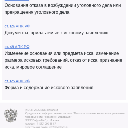
Основания отказа в возбуждении уголовного дела или
прекращения уголовного дела
ст. 126 АПК РФ
Документы, прилагаемые к исковому заявлению
ст. 49 АПК РФ
Изменение основания или предмета иска, изменение
размера исковых требований, отказ от иска, признание
иска, мировое соглашение
ст. 125 АПК РФ
Форма и содержание искового заявления
(c) 2015-2026 ЮИС Легалакт
Юридическая информационная система "Легалакт - законы, кодексы и нормативно-
правовые акты Российской Федерации"
ООО "Инфра-Бит", г. Москва.
телефон +7 (910) 050-65-67
электронная почта: info@legalacts.ru