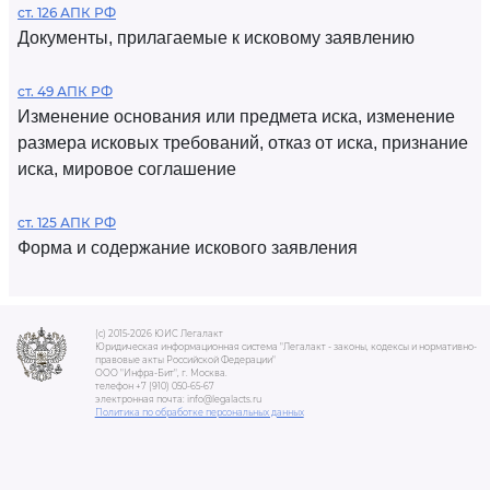
ст. 126 АПК РФ
Документы, прилагаемые к исковому заявлению
ст. 49 АПК РФ
Изменение основания или предмета иска, изменение
размера исковых требований, отказ от иска, признание
иска, мировое соглашение
ст. 125 АПК РФ
Форма и содержание искового заявления
(c) 2015-2026 ЮИС Легалакт
Юридическая информационная система "Легалакт - законы, кодексы и нормативно-
правовые акты Российской Федерации"
ООО "Инфра-Бит", г. Москва.
телефон +7 (910) 050-65-67
электронная почта: info@legalacts.ru
Политика по обработке персональных данных