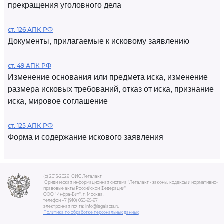
прекращения уголовного дела
ст. 126 АПК РФ
Документы, прилагаемые к исковому заявлению
ст. 49 АПК РФ
Изменение основания или предмета иска, изменение
размера исковых требований, отказ от иска, признание
иска, мировое соглашение
ст. 125 АПК РФ
Форма и содержание искового заявления
(c) 2015-2026 ЮИС Легалакт
Юридическая информационная система "Легалакт - законы, кодексы и нормативно-
правовые акты Российской Федерации"
ООО "Инфра-Бит", г. Москва.
телефон +7 (910) 050-65-67
электронная почта: info@legalacts.ru
Политика по обработке персональных данных