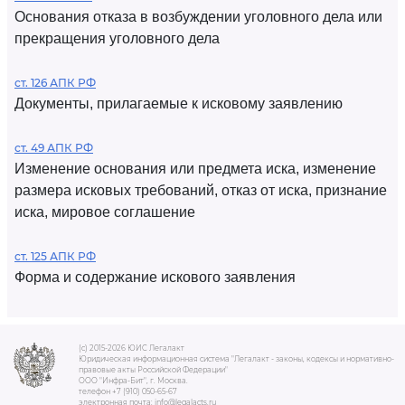
Основания отказа в возбуждении уголовного дела или
прекращения уголовного дела
ст. 126 АПК РФ
Документы, прилагаемые к исковому заявлению
ст. 49 АПК РФ
Изменение основания или предмета иска, изменение
размера исковых требований, отказ от иска, признание
иска, мировое соглашение
ст. 125 АПК РФ
Форма и содержание искового заявления
(c) 2015-2026 ЮИС Легалакт
Юридическая информационная система "Легалакт - законы, кодексы и нормативно-
правовые акты Российской Федерации"
ООО "Инфра-Бит", г. Москва.
телефон +7 (910) 050-65-67
электронная почта: info@legalacts.ru