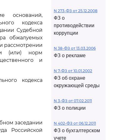
N 273-ФЗ от 25.12.2008
е оснований,
ФЗ о
ного кодекса
противодействии
дании Судебной
коррупции
тра обжалуемых
при рассмотрении
N 38-ФЗ от 13.03.2006
и (или) норм
ФЗ о рекламе
щественного и
N 7-ФЗ от 10.01.2002
ФЗ об охране
ьного кодекса
окружающей среды
N 3-ФЗ от 07.02.2011
ФЗ о полиции
ебном заседании
N 402-ФЗ от 06.12.2011
да Российской
ФЗ о бухгалтерском
учете