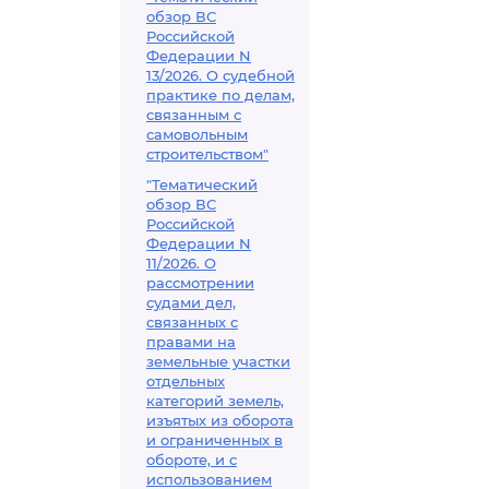
обзор ВС
Российской
Федерации N
13/2026. О судебной
практике по делам,
связанным с
самовольным
строительством"
"Тематический
обзор ВС
Российской
Федерации N
11/2026. О
рассмотрении
судами дел,
связанных с
правами на
земельные участки
отдельных
категорий земель,
изъятых из оборота
и ограниченных в
обороте, и с
использованием