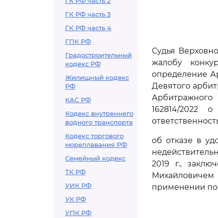
ГК РФ часть 2
ГК РФ часть 3
ГК РФ часть 4
ГПК РФ
Судья Верховно
Градостроительный
жалобу конку
кодекс РФ
определение Ар
Жилищный кодекс
Девятого арбит
РФ
Арбитражного 
КАС РФ
162814/2022 о
Кодекс внутреннего
ответственность
водного транспорта
Кодекс торгового
об отказе в у
мореплавания РФ
недействительн
Семейный кодекс
2019 г., закл
ТК РФ
Михайловичем 
УИК РФ
применении пос
УК РФ
УПК РФ