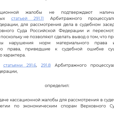
ационной жалобы не подтверждают наличи
нных
статьей 291.11
Арбитражного процессуаль
дерации, для рассмотрения дела в судебном засе
овного Суда Российской Федерации и пересмо
 поскольку не позволяют сделать вывод о том, что 
ны нарушения норм материального права 
ого права, приведшие к судебной ошибке су
 характера.
сь
статьями 291.6
,
291.8
Арбитражного процессуал
дерации,
определил:
едаче кассационной жалобы для рассмотрения в суд
легии по экономическим спорам Верховного Су