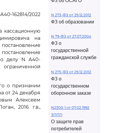
ФЗ об ОСАГО
 А40-162814/2022
N 273-ФЗ от 29.12.2012
ФЗ об образовании
ив кассационную
N 79-ФЗ от 27.07.2004
димировича на
ФЗ о
, постановление
государственной
и постановление
гражданской службе
по делу N А40-
с ограниченной
N 275-ФЗ от 29.12.2012
ФЗ о
го о признании
государственном
а от 24 декабря
оборонном заказе
ловым Алексеем
ан, 2016 г.в.,
N2300-1 от 07.02.1992
ЗППП
О защите прав
потребителей