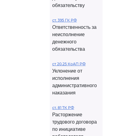
обязательству
ст. 395 ГК РФ
Ответственность за
неисполнение
денежного
обязательства
ст 20.25 КоАП РФ
Уклонение от
исполнения
административного
наказания
ст. 81 ТК РФ
Расторжение
трудового договора
по инициативе