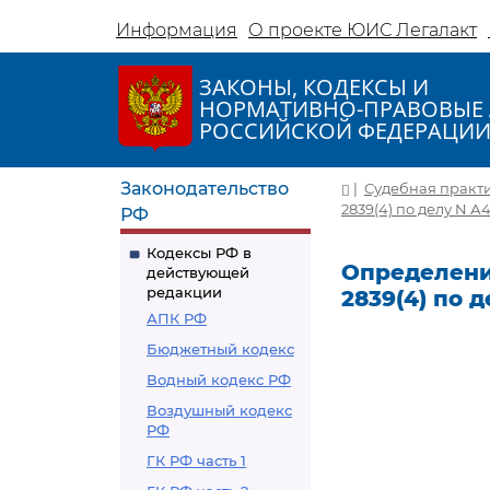
Информация
О проекте ЮИС Легалакт
ЗАКОНЫ, КОДЕКСЫ И
НОРМАТИВНО-ПРАВОВЫЕ 
РОССИЙСКОЙ ФЕДЕРАЦИ
Законодательство
|
Судебная практ
2839(4) по делу N А
РФ
Кодексы РФ в
Определение
действующей
редакции
2839(4) по 
АПК РФ
Бюджетный кодекс
Водный кодекс РФ
Воздушный кодекс
РФ
ГК РФ часть 1