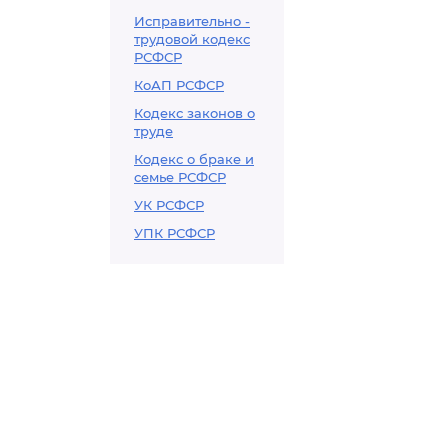
Исправительно -
трудовой кодекс
РСФСР
КоАП РСФСР
Кодекс законов о
труде
Кодекс о браке и
семье РСФСР
УК РСФСР
УПК РСФСР