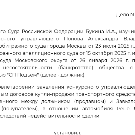
Дело N
го Суда Российской Федерации Букина И.А., изуч
рсного управляющего Попова Александра Вла
битражного суда города Москвы от 23 июля 2025 г.
ражного апелляционного суда от 15 октября 2025 г. 
суда Московского округа от 26 января 2026 г. 
 несостоятельности (банкротстве) общества 
ю "СП Подъем" (далее - должник),
довлетворении заявления конкурсного управляюще
ым договора купли-продажи транспортного средств
юченного между должником (продавцом) и Завья
(покупателем), в отношении автомобиля Рено Лог
ледствий недействительности сделки,
установил: