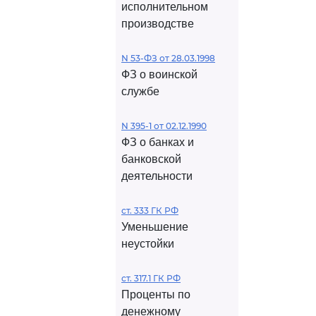
исполнительном
производстве
N 53-ФЗ от 28.03.1998
ФЗ о воинской
службе
N 395-1 от 02.12.1990
ФЗ о банках и
банковской
деятельности
ст. 333 ГК РФ
Уменьшение
неустойки
ст. 317.1 ГК РФ
Проценты по
денежному