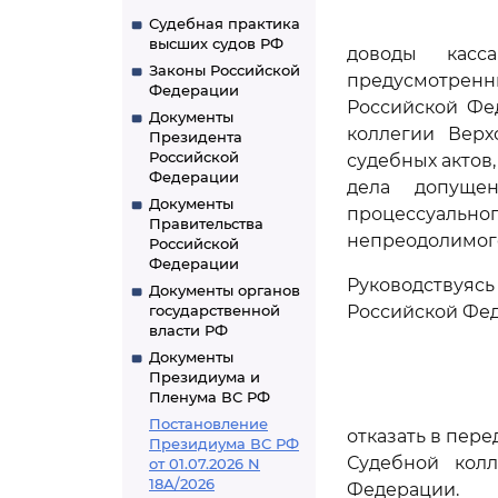
Судебная практика
высших судов РФ
доводы касс
Законы Российской
предусмотре
Федерации
Российской Фе
Документы
коллегии Верх
Президента
Российской
судебных актов,
Федерации
дела допуще
Документы
процессуальн
Правительства
непреодолимого
Российской
Федерации
Руководствуя
Документы органов
государственной
Российской Фе
власти РФ
Документы
Президиума и
Пленума ВС РФ
Постановление
отказать в пер
Президиума ВС РФ
Судебной кол
от 01.07.2026 N
18А/2026
Федерации.