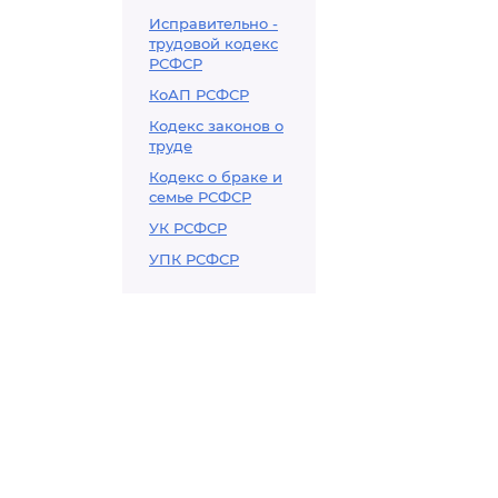
Исправительно -
трудовой кодекс
РСФСР
КоАП РСФСР
Кодекс законов о
труде
Кодекс о браке и
семье РСФСР
УК РСФСР
УПК РСФСР