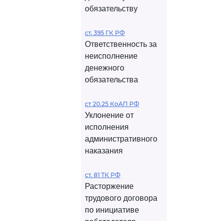
обязательству
ст. 395 ГК РФ
Ответственность за
неисполнение
денежного
обязательства
ст 20.25 КоАП РФ
Уклонение от
исполнения
административного
наказания
ст. 81 ТК РФ
Расторжение
трудового договора
по инициативе