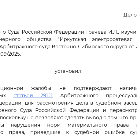
Дело
го Суда Российской Федерации Грачева И.Л., изуч
нерного общества "Иркутская электросетевая
Арбитражного суда Восточно-Сибирского округа от 27
09/2025,
установил:
ационной жалобы не подтверждают наличи
нных
статьей 291.11
Арбитражного процессуаль
дерации, для рассмотрения дела в судебном засе
овного Суда Российской Федерации и пересмот
 поскольку не позволяют сделать вывод о том, что 
ны нарушения норм материального права 
ого права, приведшие к судебной ошибке су