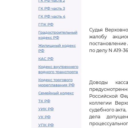
ГК РФ часть 2
ГК РФ часть 3
ГК РФ часть 4
ГПК РФ
Судья Верховно
Градостроительный
жалобу акцио
кодекс РФ
постановление 
Жилищный кодекс
по делу N А19-36
РФ
КАС РФ
Кодекс внутреннего
водного транспорта
Кодекс торгового
Доводы касс
мореплавания РФ
предусмотре
Семейный кодекс
Российской Фе
ТК РФ
коллегии Верх
УИК РФ
судебного акта,
дела допуще
УК РФ
процессуальн
УПК РФ