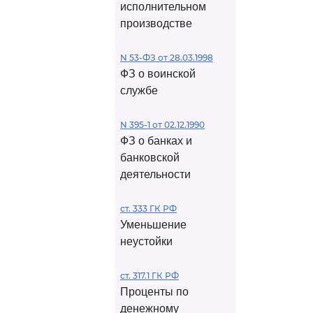
исполнительном
производстве
N 53-ФЗ от 28.03.1998
ФЗ о воинской
службе
N 395-1 от 02.12.1990
ФЗ о банках и
банковской
деятельности
ст. 333 ГК РФ
Уменьшение
неустойки
ст. 317.1 ГК РФ
Проценты по
денежному