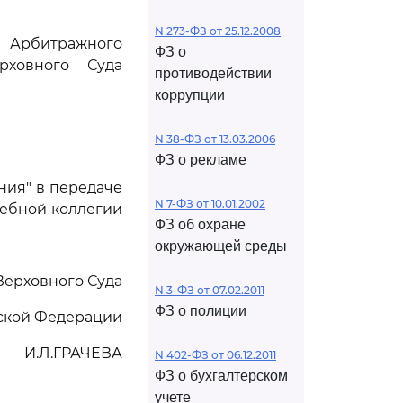
N 273-ФЗ от 25.12.2008
Арбитражного
ФЗ о
рховного Суда
противодействии
коррупции
N 38-ФЗ от 13.03.2006
ФЗ о рекламе
ния" в передаче
N 7-ФЗ от 10.01.2002
дебной коллегии
ФЗ об охране
окружающей среды
Верховного Суда
N 3-ФЗ от 07.02.2011
ФЗ о полиции
ской Федерации
И.Л.ГРАЧЕВА
N 402-ФЗ от 06.12.2011
ФЗ о бухгалтерском
учете