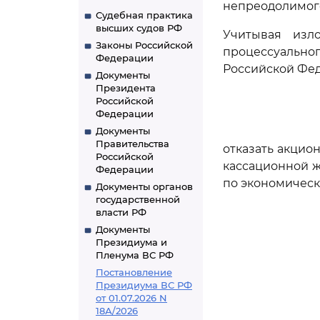
непреодолимого
Судебная практика
высших судов РФ
Учитывая изл
Законы Российской
процессуальн
Федерации
Российской Фе
Документы
Президента
Российской
Федерации
Документы
Правительства
отказать акцио
Российской
кассационной ж
Федерации
по экономическ
Документы органов
государственной
власти РФ
Документы
Президиума и
Пленума ВС РФ
Постановление
Президиума ВС РФ
от 01.07.2026 N
18А/2026