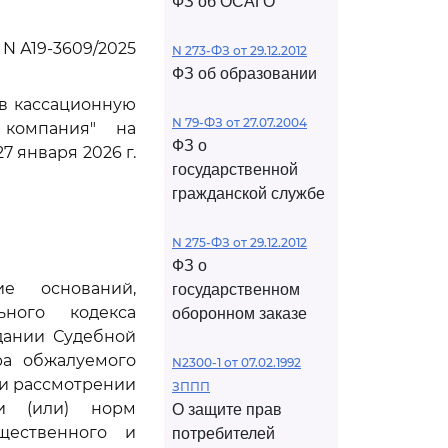
ФЗ об ОСАГО
 N А19-3609/2025
N 273-ФЗ от 29.12.2012
ФЗ об образовании
ив кассационную
N 79-ФЗ от 27.07.2004
 компания" на
ФЗ о
 января 2026 г.
государственной
гражданской службе
N 275-ФЗ от 29.12.2012
ФЗ о
е оснований,
государственном
ного кодекса
оборонном заказе
дании Судебной
ра обжалуемого
N2300-1 от 07.02.1992
при рассмотрении
ЗППП
и (или) норм
О защите прав
щественного и
потребителей