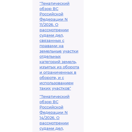
"Тематический
обзор ВС
Российской
Федерации N
11/2026. О
рассмотрении
судами дел,
связанных с
правами на
земельные участки
отдельных
категорий земель,
изъятых из оборота
и ограниченных в
обороте, и с
использованием
таких участков"
"Тематический
обзор ВС
Российской
Федерации N
14/2026. О
рассмотрении
судами дел,