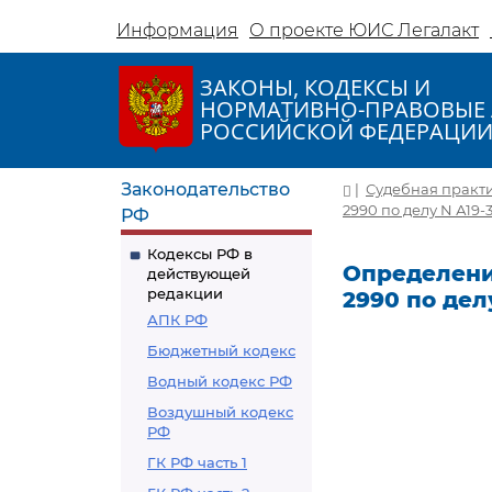
Информация
О проекте ЮИС Легалакт
ЗАКОНЫ, КОДЕКСЫ И
НОРМАТИВНО-ПРАВОВЫЕ 
РОССИЙСКОЙ ФЕДЕРАЦИ
Законодательство
|
Судебная практ
2990 по делу N А19-
РФ
Кодексы РФ в
Определение
действующей
редакции
2990 по дел
АПК РФ
Бюджетный кодекс
Водный кодекс РФ
Воздушный кодекс
РФ
ГК РФ часть 1