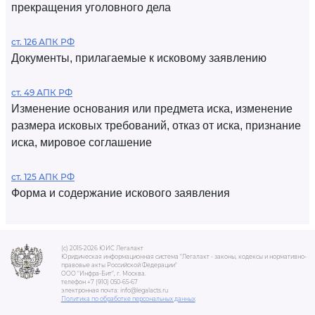
прекращения уголовного дела
ст. 126 АПК РФ
Документы, прилагаемые к исковому заявлению
ст. 49 АПК РФ
Изменение основания или предмета иска, изменение
размера исковых требований, отказ от иска, признание
иска, мировое соглашение
ст. 125 АПК РФ
Форма и содержание искового заявления
(c) 2015-2026 ЮИС Легалакт
Юридическая информационная система "Легалакт - законы, кодексы и нормативно-
правовые акты Российской Федерации"
ООО "Инфра-Бит", г. Москва.
телефон +7 (910) 050-65-67
электронная почта: info@legalacts.ru
Политика по обработке персональных данных