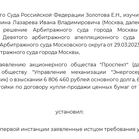
го Суда Российской Федерации Золотова Е.Н., изуч
ина Лазарева Ивана Владимировича (Москва, далее 
а решение Арбитражного суда города Москвы о
 Девятого арбитражного апелляционного суда о
Арбитражного суда Московского округа от 29.03.2023
итражного суда города Москвы,
аявлению акционерного общества "Проспект" (да
обществу "Управление механизации "Энергосе
ик) о взыскании 6 806 460 рублей основного долга, 
ойки по договору купли-продажи ценных бумаг от 12
установил:
первой инстанции заявленные истцом требования 