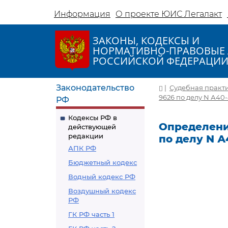
Информация
О проекте ЮИС Легалакт
ЗАКОНЫ, КОДЕКСЫ И
НОРМАТИВНО-ПРАВОВЫЕ 
РОССИЙСКОЙ ФЕДЕРАЦИ
Законодательство
|
Судебная практ
9626 по делу N А40-
РФ
Кодексы РФ в
Определение
действующей
редакции
по делу N А
АПК РФ
Бюджетный кодекс
Водный кодекс РФ
Воздушный кодекс
РФ
ГК РФ часть 1