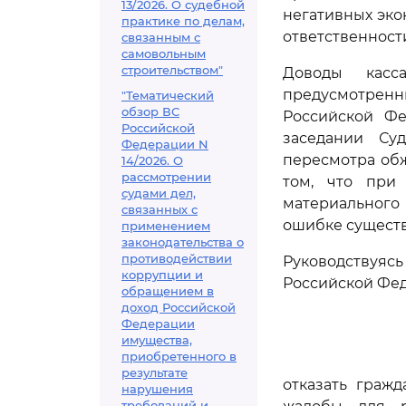
13/2026. О судебной
негативных эко
практике по делам,
ответственност
связанным с
самовольным
строительством"
Доводы касс
предусмотрен
"Тематический
обзор ВС
Российской Фе
Российской
заседании Су
Федерации N
пересмотра обж
14/2026. О
рассмотрении
том, что при
судами дел,
материального
связанных с
ошибке существ
применением
законодательства о
противодействии
Руководствуяс
коррупции и
Российской Фед
обращением в
доход Российской
Федерации
имущества,
приобретенного в
результате
отказать граж
нарушения
требований и