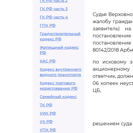
ГК РФ часть 2
ГК РФ часть 3
Судья Верховно
ГК РФ часть 4
жалобу граждан
ГПК РФ
заявитель) н
Градостроительный
постановление
кодекс РФ
постановление 
Жилищный кодекс
80142/2018 Арб
РФ
КАС РФ
по исковому з
акционерному 
Кодекс внутреннего
водного транспорта
ответчик, должн
Кодекс торгового
06 копеек неуст
мореплавания РФ
ЦБ,
Семейный кодекс
ТК РФ
УИК РФ
УК РФ
решением суда 
УПК РФ