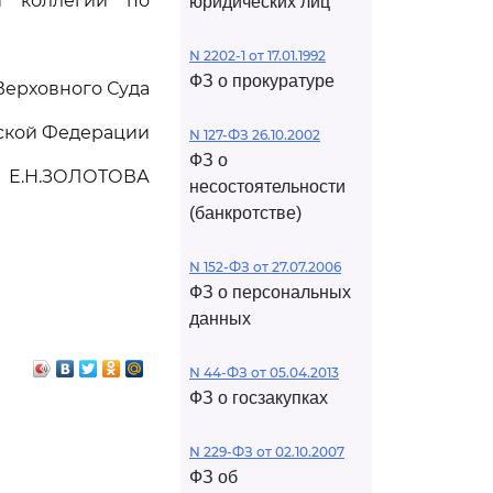
й коллегии по
юридических лиц
N 2202-1 от 17.01.1992
ФЗ о прокуратуре
Верховного Суда
ской Федерации
N 127-ФЗ 26.10.2002
ФЗ о
Е.Н.ЗОЛОТОВА
несостоятельности
(банкротстве)
N 152-ФЗ от 27.07.2006
ФЗ о персональных
данных
N 44-ФЗ от 05.04.2013
ФЗ о госзакупках
N 229-ФЗ от 02.10.2007
ФЗ об