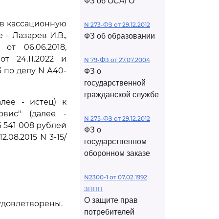
ФЗ об ОСАГО
ив кассационную
N 273-ФЗ от 29.12.2012
- Лазарев И.В.,
ФЗ об образовании
т 06.06.2018,
т 24.11.2022 и
N 79-ФЗ от 27.07.2004
 по делу N А40-
ФЗ о
государственной
гражданской службе
лее - истец) к
рвис" (далее -
N 275-ФЗ от 29.12.2012
6 541 008 рублей
ФЗ о
.08.2015 N 3-15/
государственном
оборонном заказе
N2300-1 от 07.02.1992
ЗППП
О защите прав
удовлетворены.
потребителей