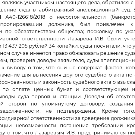
не являясь участником настоящего дела, обратился 
шение суда в арбитражный апелляционный суд. У
 А40-126618/2018 о несостоятельности (банкротст
онтролировавший должника, был привлечен к
ти по обязательствам общества; поскольку по ука
диарной ответственности Лазарева И.В. были учт
 13 437 205 рублей 34 копейки, суды посчитали, что у
ном случае имеется право обжаловать решение суд
 тем, проверив доводы заявителя, суды апелляцион
 к выводу о том, что они не содержат фактов, ко
ачение для вынесения другого судебного акта по 
боснованность и законность судебного акта о взыска
 по оплате ценных бумаг и соответствующей н
ыводы суда первой инстанции. Доводы об отсутст
й сторон по упомянутому договору, создания
задолженности, не подтверждены. Кроме того
бсидиарной ответственности за доведение должника
уации невозможности погашения требований кре
ду о том, что Лазаревым И.В. предпринимаются по