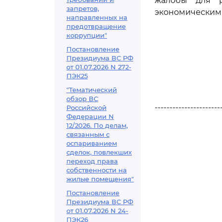
жалобы для р
запретов,
экономическим 
направленных на
предотвращение
коррупции"
Постановление
Президиума ВС РФ
от 01.07.2026 N 272-
ПЭК25
"Тематический
обзор ВС
----------------------
Российской
Федерации N
12/2026. По делам,
связанным с
оспариванием
сделок, повлекших
переход права
собственности на
жилые помещения"
Постановление
Президиума ВС РФ
от 01.07.2026 N 24-
ПЭК26