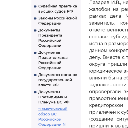
Лазарев И.В., 
Судебная практика
жалобой на ре
высших судов РФ
рамках дела N
Законы Российской
заявитель, к
Федерации
ответственнос
Документы
Президента
составе субси
Российской
истца в размере
Федерации
данном конкрет
Документы
делу. Вместе с
Правительства
Российской
округа пришли
Федерации
юридическое зн
Документы органов
влияли бы на о
государственной
задолженности
власти РФ
опровергали в
Документы
Президиума и
правоотношени
Пленума ВС РФ
кредиторской 
"Тематический
привлечен к су
обзор ВС
(создание сит
Российской
Федерации N
пришли к выво