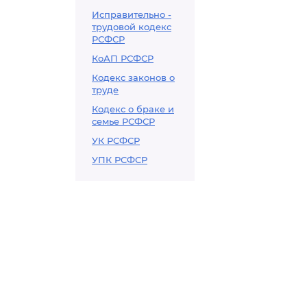
Исправительно -
трудовой кодекс
РСФСР
КоАП РСФСР
Кодекс законов о
труде
Кодекс о браке и
семье РСФСР
УК РСФСР
УПК РСФСР