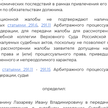
номических последствий в рамках привлечения его
и по обязательствам должника.
ационной жалобы не подтверждают наличи
ных
статьями 291.6
,
291.11
Арбитражного процессуа
дерации, для передачи жалобы для рассмотре
дебной коллегии Верховного Суда Российско
алуемых судебных актов, поскольку не позволяют 
 рассмотрении жалобы заявителя допущены н
 права и (или) процессуального права, привед
енного и непреодолимого характера.
ь
статьями 291.11
-
291.15
Арбитражного процессуа
ерации, судья
определил:
данину Лазареву Ивану Владимировичу в передач