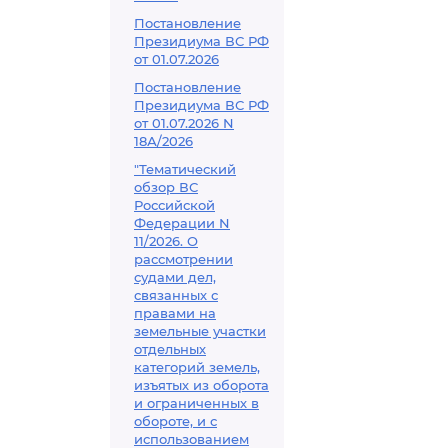
Постановление
Президиума ВС РФ
от 01.07.2026
Постановление
Президиума ВС РФ
от 01.07.2026 N
18А/2026
"Тематический
обзор ВС
Российской
Федерации N
11/2026. О
рассмотрении
судами дел,
связанных с
правами на
земельные участки
отдельных
категорий земель,
изъятых из оборота
и ограниченных в
обороте, и с
использованием