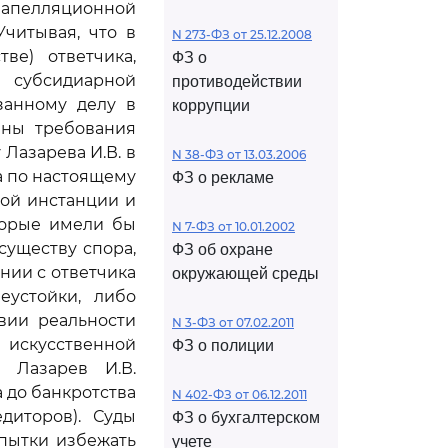
с апелляционной
читывая, что в
N 273-ФЗ от 25.12.2008
ве) ответчика,
ФЗ о
 субсидиарной
противодействии
занному делу в
коррупции
ены требования
 Лазарева И.В. в
N 38-ФЗ от 13.03.2006
а по настоящему
ФЗ о рекламе
ной инстанции и
торые имели бы
N 7-ФЗ от 10.01.2002
существу спора,
ФЗ об охране
нии с ответчика
окружающей среды
еустойки, либо
вии реальности
N 3-ФЗ от 07.02.2011
 искусственной
ФЗ о полиции
, Лазарев И.В.
 до банкротства
N 402-ФЗ от 06.12.2011
диторов). Суды
ФЗ о бухгалтерском
пытки избежать
учете