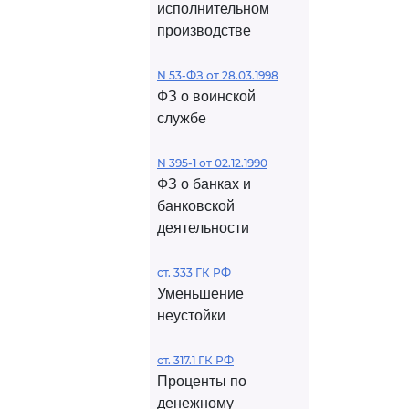
исполнительном
производстве
N 53-ФЗ от 28.03.1998
ФЗ о воинской
службе
N 395-1 от 02.12.1990
ФЗ о банках и
банковской
деятельности
ст. 333 ГК РФ
Уменьшение
неустойки
ст. 317.1 ГК РФ
Проценты по
денежному