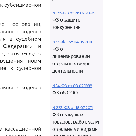
 к субсидиарной
N 135-ФЗ от 26.07.2006
ФЗ о защите
е оснований,
конкуренции
льного кодекса
ния в судебном
N 99-ФЗ от 04.05.2011
й Федерации и
ФЗ о
сделать вывод о
лицензировании
арушения норм
отдельных видов
шие к судебной
деятельности
N 14-ФЗ от 08.02.1998
льного кодекса
ФЗ об ООО
N 223-ФЗ от 18.07.2011
ФЗ о закупках
товаров, работ, услуг
е кассационной
отдельными видами