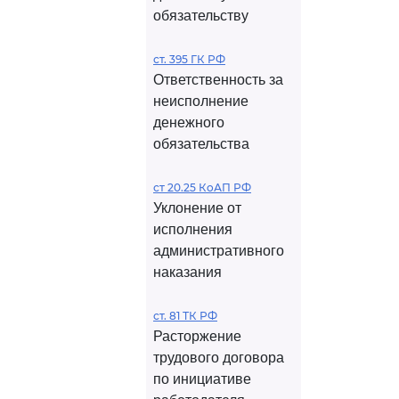
обязательству
ст. 395 ГК РФ
Ответственность за
неисполнение
денежного
обязательства
ст 20.25 КоАП РФ
Уклонение от
исполнения
административного
наказания
ст. 81 ТК РФ
Расторжение
трудового договора
по инициативе