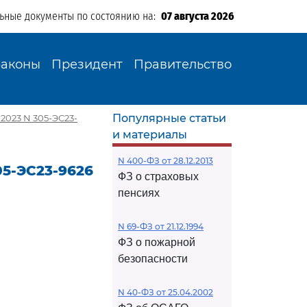
льные документы по состоянию на:
07 августа 2026
Законы
Президент
Правительство
Популярные статьи
2023 N 305-ЭС23-
и материалы
N 400-ФЗ от 28.12.2013
05-ЭС23-9626
ФЗ о страховых
пенсиях
N 69-ФЗ от 21.12.1994
ФЗ о пожарной
безопасности
N 40-ФЗ от 25.04.2002