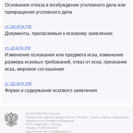
Основания отказа в возбуждении уголовного дела или
прекращения уголовного дела
ст. 126 АПК РФ
Документы, прилагаемые к исковому заявлению
ст. 49 АПК РФ
Изменение основания или предмета иска, изменение
размера исковых требований, отказ от иска, признание
иска, мировое соглашение
ст. 125 АПК РФ
Форма и содержание искового заявления
(c) 2015-2026 ЮИС Легалакт
Юридическая информационная система "Легалакт - законы, кодексы и нормативно-
правовые акты Российской Федерации"
ООО "Инфра-Бит", г. Москва.
телефон +7 (910) 050-65-67
электронная почта: info@legalacts.ru