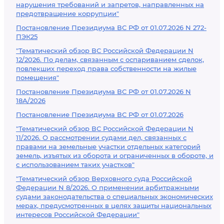
нарушения требований и запретов, направленных на
предотвращение коррупции"
Постановление Президиума ВС РФ от 01.07.2026 N 272-
ПЭК25
"Тематический обзор ВС Российской Федерации N
12/2026. По делам, связанным с оспариванием сделок,
повлекших переход права собственности на жилые
помещения"
Постановление Президиума ВС РФ от 01.07.2026 N
18А/2026
Постановление Президиума ВС РФ от 01.07.2026
"Тематический обзор ВС Российской Федерации N
11/2026. О рассмотрении судами дел, связанных с
правами на земельные участки отдельных категорий
земель, изъятых из оборота и ограниченных в обороте, и
с использованием таких участков"
"Тематический обзор Верховного суда Российской
Федерации N 8/2026. О применении арбитражными
судами законодательства о специальных экономических
мерах, предусмотренных в целях защиты национальных
интересов Российской Федерации"