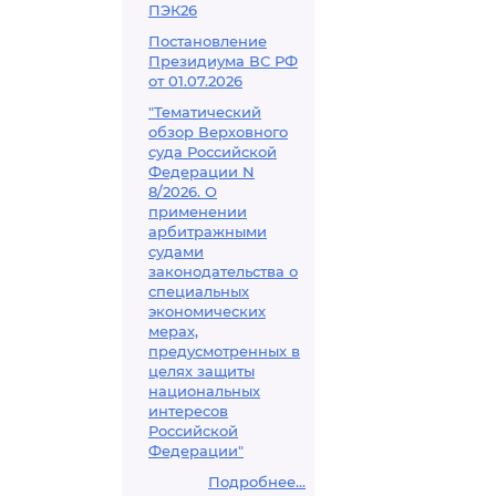
ПЭК26
Постановление
Президиума ВС РФ
от 01.07.2026
"Тематический
обзор Верховного
суда Российской
Федерации N
8/2026. О
применении
арбитражными
судами
законодательства о
специальных
экономических
мерах,
предусмотренных в
целях защиты
национальных
интересов
Российской
Федерации"
Подробнее...