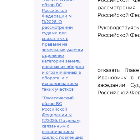
Российской Ф
обзор ВС
рассмотрения
Российской
Российской Фе
Федерации N
11/2026. О
рассмотрении
Руководствуя
судами дел,
Российской Фед
связанных с
правами на
земельные участки
отдельных
категорий земель,
изъятых из оборота
отказать Глав
и ограниченных в
Ивановичу в 
обороте, и с
использованием
заседании Су
таких участков"
Российской Фе
"Тематический
обзор ВС
Российской
Федерации N
12/2026. По делам,
связанным с
оспариванием
сделок, повлекших