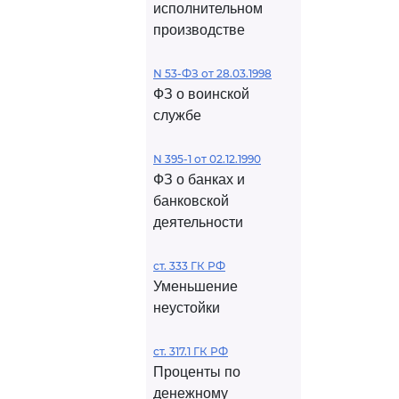
исполнительном
производстве
N 53-ФЗ от 28.03.1998
ФЗ о воинской
службе
N 395-1 от 02.12.1990
ФЗ о банках и
банковской
деятельности
ст. 333 ГК РФ
Уменьшение
неустойки
ст. 317.1 ГК РФ
Проценты по
денежному