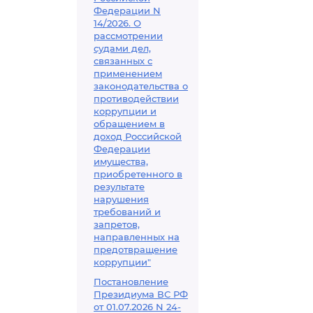
Федерации N
14/2026. О
рассмотрении
судами дел,
связанных с
применением
законодательства о
противодействии
коррупции и
обращением в
доход Российской
Федерации
имущества,
приобретенного в
результате
нарушения
требований и
запретов,
направленных на
предотвращение
коррупции"
Постановление
Президиума ВС РФ
от 01.07.2026 N 24-