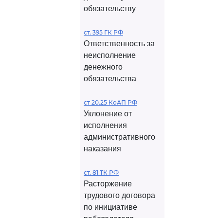
обязательству
ст. 395 ГК РФ
Ответственность за
неисполнение
денежного
обязательства
ст 20.25 КоАП РФ
Уклонение от
исполнения
административного
наказания
ст. 81 ТК РФ
Расторжение
трудового договора
по инициативе