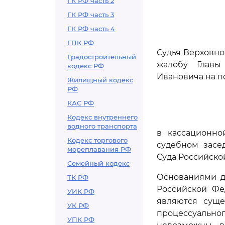
ГК РФ часть 2
ГК РФ часть 3
ГК РФ часть 4
ГПК РФ
Судья Верховно
Градостроительный
жалобу Главы 
кодекс РФ
Ивановича на по
Жилищный кодекс
РФ
КАС РФ
Кодекс внутреннего
водного транспорта
в кассационно
Кодекс торгового
судебном засе
мореплавания РФ
Суда Российско
Семейный кодекс
Основаниями д
ТК РФ
Российской Фе
УИК РФ
являются суще
УК РФ
процессуальног
УПК РФ