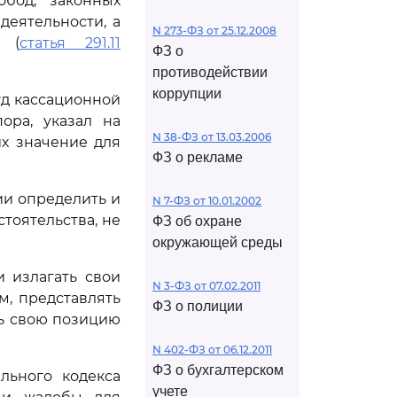
бод, законных
еятельности, а
N 273-ФЗ от 25.12.2008
 (
статья 291.11
ФЗ о
противодействии
коррупции
уд кассационной
ора, указал на
N 38-ФЗ от 13.03.2006
х значение для
ФЗ о рекламе
ии определить и
N 7-ФЗ от 10.01.2002
тоятельства, не
ФЗ об охране
окружающей среды
 излагать свои
N 3-ФЗ от 07.02.2011
, представлять
ФЗ о полиции
ь свою позицию
N 402-ФЗ от 06.12.2011
ФЗ о бухгалтерском
льного кодекса
учете