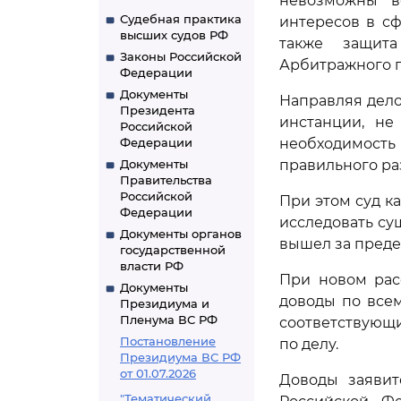
невозможны в
Судебная практика
интересов в с
высших судов РФ
также защит
Законы Российской
Арбитражного п
Федерации
Документы
Направляя дело
Президента
инстанции, не
Российской
Федерации
необходимость
Документы
правильного ра
Правительства
Российской
При этом суд к
Федерации
исследовать су
Документы органов
вышел за преде
государственной
власти РФ
При новом рас
Документы
доводы по все
Президиума и
Пленума ВС РФ
соответствующ
Постановление
по делу.
Президиума ВС РФ
от 01.07.2026
Доводы заяви
"Тематический