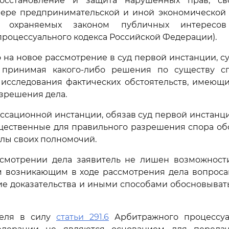
осстановление и защита нарушенных прав, сво
фере предпринимательской и иной экономической д
а охраняемых законом публичных интересов
роцессуального кодекса Российской Федерации).
 на новое рассмотрение в суд первой инстанции, с
 принимая какого-либо решения по существу сп
 исследования фактических обстоятельств, имеющи
зрешения дела.
ассационной инстанции, обязав суд первой инстанц
щественные для правильного разрешения спора обс
лы своих полномочий.
смотрении дела заявитель не лишен возможности
м возникающим в ходе рассмотрения дела вопросам
ие доказательства и иными способами обосновыват
теля в силу
статьи 291.6
Арбитражного процессуа