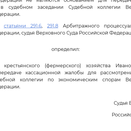
едерации не являются основанием для переда
 в судебном заседании Судебной коллегии Ве
дерации.
сь
статьями 291.6
,
291.8
Арбитражного процессуал
ерации, судья Верховного Суда Российской Федера
определил:
е крестьянского (фермерского) хозяйства Иван
передаче кассационной жалобы для рассмотрен
дебной коллегии по экономическим спорам Ве
дерации.
Судья 
Россий