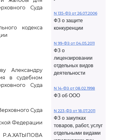
чи жалобы для
рховного Суда
N 135-ФЗ от 26.07.2006
ФЗ о защите
ьного кодекса
конкуренции
ции
N 99-ФЗ от 04.05.2011
ФЗ о
лицензировании
отдельных видов
ову Александру
деятельности
ия в судебном
рховного Суда
N 14-ФЗ от 08.02.1998
ФЗ об ООО
Верховного Суда
N 223-ФЗ от 18.07.2011
ФЗ о закупках
ской Федерации
товаров, работ, услуг
отдельными видами
Р.А.ХАТЫПОВА