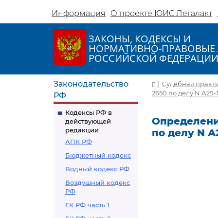
Информация
О проекте ЮИС Легалакт
ЗАКОНЫ, КОДЕКСЫ И
НОРМАТИВНО-ПРАВОВЫЕ 
РОССИЙСКОЙ ФЕДЕРАЦИ
Законодательство
|
Судебная практ
2650 по делу N А29-
РФ
Кодексы РФ в
Определение
действующей
редакции
по делу N А
АПК РФ
Бюджетный кодекс
Водный кодекс РФ
Воздушный кодекс
РФ
ГК РФ часть 1