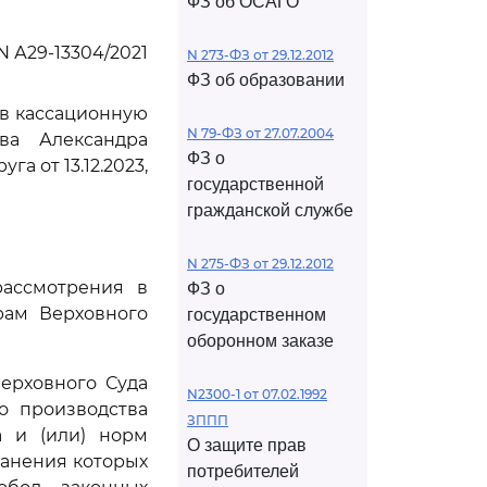
ФЗ об ОСАГО
N А29-13304/2021
N 273-ФЗ от 29.12.2012
ФЗ об образовании
ив кассационную
N 79-ФЗ от 27.07.2004
ова Александра
ФЗ о
а от 13.12.2023,
государственной
гражданской службе
N 275-ФЗ от 29.12.2012
рассмотрения в
ФЗ о
рам Верховного
государственном
оборонном заказе
ерховного Суда
N2300-1 от 07.02.1992
о производства
ЗППП
а и (или) норм
О защите прав
ранения которых
потребителей