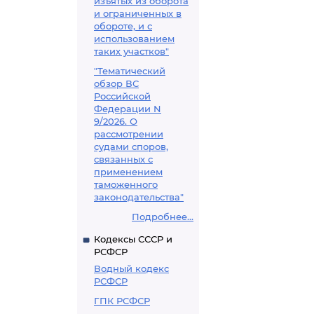
изъятых из оборота
и ограниченных в
обороте, и с
использованием
таких участков"
"Тематический
обзор ВС
Российской
Федерации N
9/2026. О
рассмотрении
судами споров,
связанных с
применением
таможенного
законодательства"
Подробнее...
Кодексы СССР и
РСФСР
Водный кодекс
РСФСР
ГПК РСФСР