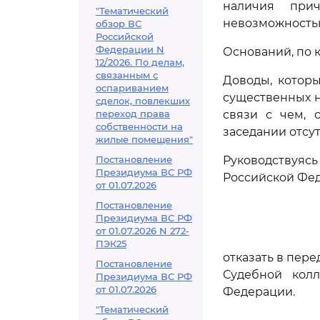
наличия прич
"Тематический
невозможностью
обзор ВС
Российской
Федерации N
Оснований, по 
12/2026. По делам,
связанным с
Доводы, котор
оспариванием
существенных н
сделок, повлекших
переход права
связи с чем, 
собственности на
заседании отсут
жилые помещения"
Постановление
Руководствуя
Президиума ВС РФ
Российской Фе
от 01.07.2026
Постановление
Президиума ВС РФ
от 01.07.2026 N 272-
ПЭК25
отказать в пер
Постановление
Судебной кол
Президиума ВС РФ
от 01.07.2026
Федерации.
"Тематический