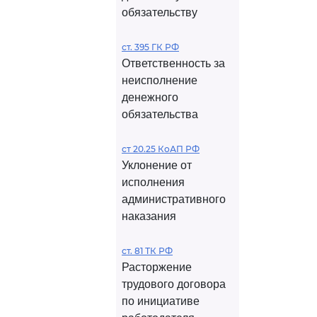
обязательству
ст. 395 ГК РФ
Ответственность за
неисполнение
денежного
обязательства
ст 20.25 КоАП РФ
Уклонение от
исполнения
административного
наказания
ст. 81 ТК РФ
Расторжение
трудового договора
по инициативе