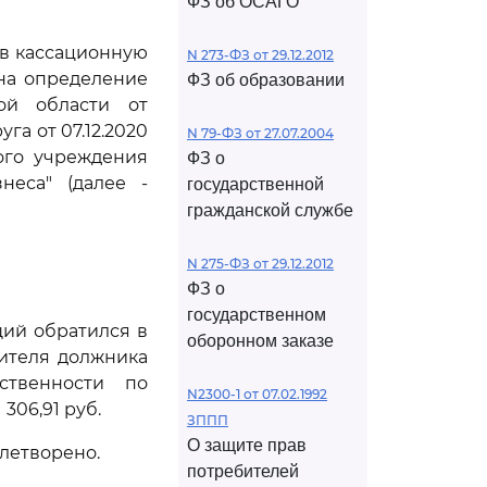
ФЗ об ОСАГО
ив кассационную
N 273-ФЗ от 29.12.2012
на определение
ФЗ об образовании
ой области от
га от 07.12.2020
N 79-ФЗ от 27.07.2004
ого учреждения
ФЗ о
неса" (далее -
государственной
гражданской службе
N 275-ФЗ от 29.12.2012
ФЗ о
государственном
щий обратился в
оборонном заказе
ителя должника
ственности по
N2300-1 от 07.02.1992
306,91 руб.
ЗППП
О защите прав
летворено.
потребителей