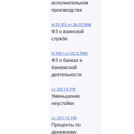
исполнительном
производстве
N 53-ФЗ от 28.03.1998
ФЗ о воинской
службе
N 395-1 от 02.12.1990
ФЗ о банках и
банковской
деятельности
ст. 333 ГК РФ
Уменьшение
неустойки
ст. 317.1 ГК РФ
Проценты по
денежному