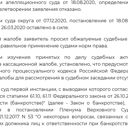
 апелляционного суда от 18.08.2020, определени
овлетворении заявления отказано.
 суда округа от 07.12.2020, постановление от 18.08
26.03.2020 оставлено в силе.
й жалобе заявитель просил обжалуемые судебные 
правильное применение судами норм права.
ам изучения принятых по делу судебных акт
 кассационной жалобе, установлено, что предусм
ого процессуального кодекса Российской Федер
алобы для рассмотрения в судебном заседании отсут
 суд первой инстанции, с выводами которого согласи
я статьями 61.10, 61.11 Федерального закона от 26.10.
сти (банкротстве)" (далее - Закон о банкротстве),
я в постановлении Пленума Верховного Су
1.12.2017 N 53 "О некоторых вопросах, связанных
 должника лиц к ответственности при банкротстве