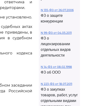
и ответчика и
кредиторами.
N 135-ФЗ от 26.07.2006
ФЗ о защите
не установлено.
конкуренции
судебных актах
не приведены, в
N 99-ФЗ от 04.05.2011
ния в судебном
ФЗ о
лицензировании
отдельных видов
ьного кодекса
деятельности
N 14-ФЗ от 08.02.1998
ФЗ об ООО
N 223-ФЗ от 18.07.2011
ебном заседании
ФЗ о закупках
да Российской
товаров, работ, услуг
отдельными видами