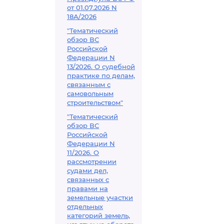
от 01.07.2026 N
18А/2026
"Тематический
обзор ВС
Российской
Федерации N
13/2026. О судебной
практике по делам,
связанным с
самовольным
строительством"
"Тематический
обзор ВС
Российской
Федерации N
11/2026. О
рассмотрении
судами дел,
связанных с
правами на
земельные участки
отдельных
категорий земель,