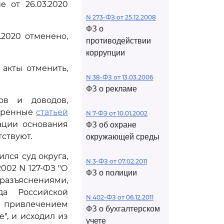
е от 26.03.2020
N 273-ФЗ от 25.12.2008
ФЗ о
.2020 отменено,
противодействии
коррупции
акты отменить,
N 38-ФЗ от 13.03.2006
ФЗ о рекламе
ов и доводов,
отренные
статьей
N 7-ФЗ от 10.01.2002
ации основания
ФЗ об охране
ствуют.
окружающей среды
лся суд округа,
N 3-ФЗ от 07.02.2011
2002 N 127-ФЗ "О
ФЗ о полиции
 разъяснениями,
да Российской
N 402-ФЗ от 06.12.2011
 с привлечением
ФЗ о бухгалтерском
", и исходил из
учете