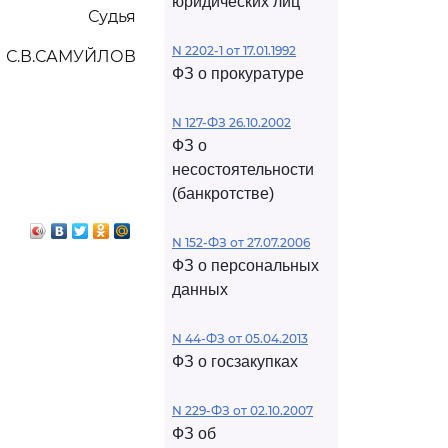
юридических лиц
Судья
N 2202-1 от 17.01.1992
С.В.САМУЙЛОВ
ФЗ о прокуратуре
N 127-ФЗ 26.10.2002
ФЗ о
несостоятельности
(банкротстве)
N 152-ФЗ от 27.07.2006
ФЗ о персональных
данных
N 44-ФЗ от 05.04.2013
ФЗ о госзакупках
N 229-ФЗ от 02.10.2007
ФЗ об