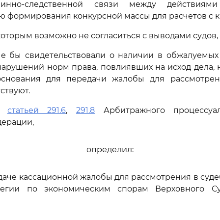
инно-следственной связи между действиям
 формирования конкурсной массы для расчетов с 
которым возможно не согласиться с выводами судов, 
ые бы свидетельствовали о наличии в обжалуемых 
арушений норм права, повлиявших на исход дела, 
основания для передачи жалобы для рассмотре
ствуют.
сь
статьей 291.6
,
291.8
Арбитражного процессуал
дерации,
определил:
едаче кассационной жалобы для рассмотрения в суд
легии по экономическим спорам Верховного Су