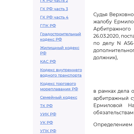
ГК РФ часть 2
ГК РФ часть 3
Судья Верховно
ГК РФ часть 4
жалобу Ермило
ГПК РФ
Арбитражного
Градостроительный
26.03.2020, пос
кодекс РФ
по делу N А56
Жилищный кодекс
дополнительно
РФ
должник),
КАС РФ
Кодекс внутреннего
водного транспорта
Кодекс торгового
мореплавания РФ
в рамках дела 
Семейный кодекс
арбитражный с
Ермиловой На
ТК РФ
обязательствам 
УИК РФ
УК РФ
Определением с
УПК РФ