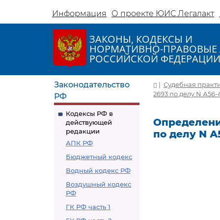
Информация
О проекте ЮИС Легалакт
ЗАКОНЫ, КОДЕКСЫ И
НОРМАТИВНО-ПРАВОВЫЕ 
РОССИЙСКОЙ ФЕДЕРАЦИ
Законодательство
|
Судебная практ
2693 по делу N А56-
РФ
Кодексы РФ в
Определение
действующей
редакции
по делу N А
АПК РФ
Бюджетный кодекс
Водный кодекс РФ
Воздушный кодекс
РФ
ГК РФ часть 1