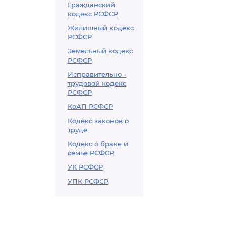
Гражданский
кодекс РСФСР
Жилищный кодекс
РСФСР
Земельный кодекс
РСФСР
Исправительно -
трудовой кодекс
РСФСР
КоАП РСФСР
Кодекс законов о
труде
Кодекс о браке и
семье РСФСР
УК РСФСР
УПК РСФСР