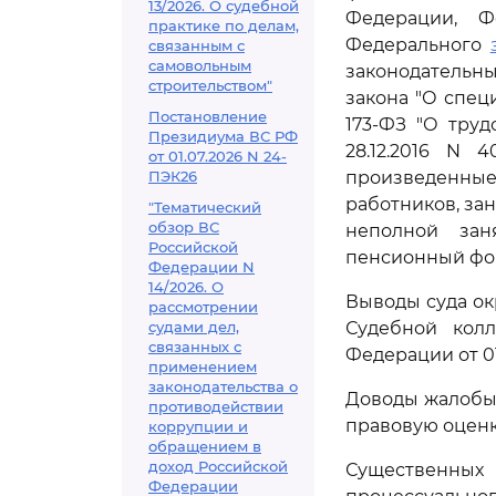
13/2026. О судебной
Федерации, Ф
практике по делам,
Федерального
связанным с
самовольным
законодательн
строительством"
закона "О спец
Постановление
173-ФЗ "О тру
Президиума ВС РФ
28.12.2016 N 
от 01.07.2026 N 24-
ПЭК26
произведенные
работников, за
"Тематический
обзор ВС
неполной зан
Российской
пенсионный фо
Федерации N
14/2026. О
Выводы суда ок
рассмотрении
судами дел,
Судебной кол
связанных с
Федерации от 01
применением
законодательства о
Доводы жалобы
противодействии
правовую оценку
коррупции и
обращением в
доход Российской
Существенных
Федерации