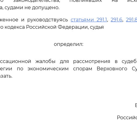
ного законодательства, повлиявших на исх
а, судами не допущено.
женное и руководствуясь
статьями 291.1
,
291.6
,
291.
о кодекса Российской Федерации, судья
определил:
ассационной жалобы для рассмотрения в судеб
легии по экономическим спорам Верховного Су
зать.
Россий