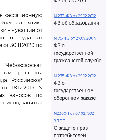
ФЗ об ОСАГО
ив кассационную
N 273-ФЗ от 29.12.2012
 Электротехника
ФЗ об образовании
ки - Чувашии от
онного суда от
N 79-ФЗ от 27.07.2004
от 30.11.2020 по
ФЗ о
государственной
гражданской службе
"Чебоксарская
льным решения
N 275-ФЗ от 29.12.2012
нда Российской
ФЗ о
т 18.12.2019 N
государственном
вых взносов по
оборонном заказе
тников, занятых
N2300-1 от 07.02.1992
ЗППП
О защите прав
потребителей