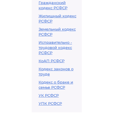
Гражданский
кодекс РСФСР
Жилищный кодекс
РСФСР
Земельный кодекс
РСФСР
Исправительно -
трудовой кодекс
РСФСР
КоАП РСФСР
Кодекс законов о
труде
Кодекс о браке и
семье РСФСР
УК РСФСР
УПК РСФСР