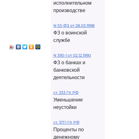
исполнительном
производстве
N 53-ФЗ от 28.03.1998
ФЗ о воинской
службе
N 395-1 от 02.12.1990
ФЗ о банках и
банковской
деятельности
ст. 333 ГК РФ
Уменьшение
неустойки
ст. 317.1 ГК РФ
Проценты по
денежному