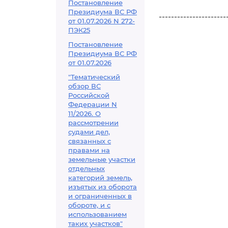
Постановление
Президиума ВС РФ
----------------------
от 01.07.2026 N 272-
ПЭК25
Постановление
Президиума ВС РФ
от 01.07.2026
"Тематический
обзор ВС
Российской
Федерации N
11/2026. О
рассмотрении
судами дел,
связанных с
правами на
земельные участки
отдельных
категорий земель,
изъятых из оборота
и ограниченных в
обороте, и с
использованием
таких участков"