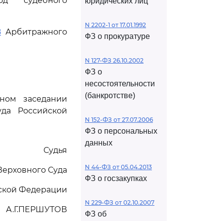
од судебного
юридических лиц
N 2202-1 от 17.01.1992
8
Арбитражного
ФЗ о прокуратуре
N 127-ФЗ 26.10.2002
ФЗ о
несостоятельности
(банкротстве)
ном заседании
да Российской
N 152-ФЗ от 27.07.2006
ФЗ о персональных
данных
Судья
N 44-ФЗ от 05.04.2013
Верховного Суда
ФЗ о госзакупках
ской Федерации
N 229-ФЗ от 02.10.2007
А.Г.ПЕРШУТОВ
ФЗ об