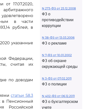
от 17.07.2020,
N 273-ФЗ от 25.12.2008
арбитражного
ФЗ о
 удовлетворено
противодействии
льным в части
коррупции
3,14 рублей, в
N 38-ФЗ от 13.03.2006
.2020 указанные
ФЗ о рекламе
N 7-ФЗ от 10.01.2002
кой Федерации,
ФЗ об охране
ты, считая их
окружающей среды
N 3-ФЗ от 07.02.2011
дке по доводам
ФЗ о полиции
ниями
статьи 58.3
N 402-ФЗ от 06.12.2011
ах в Пенсионный
ФЗ о бухгалтерском
ия Российской
учете