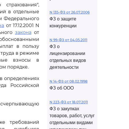
страхования",
ний в отдельные
N 135-ФЗ от 26.07.2006
м Федерального
ФЗ о защите
на
от 17.12.2001 N
конкуренции
льного
закона
от
 обоснованными
N 99-ФЗ от 04.05.2011
ыплат в пользу
ФЗ о
 труда в режиме
лицензировании
овые взносы в
отдельных видов
ом порядке.
деятельности
 в определениях
N 14-ФЗ от 08.02.1998
да Российской
ФЗ об ООО
N 223-ФЗ от 18.07.2011
 исчерпывающую
ФЗ о закупках
товаров, работ, услуг
же требований
отдельными видами