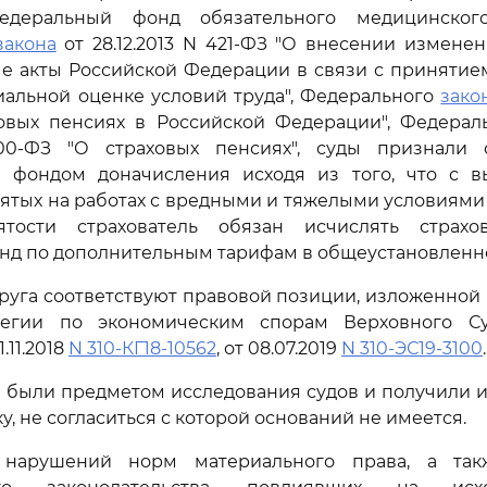
едеральный фонд обязательного медицинского 
закона
от 28.12.2013 N 421-ФЗ "О внесении измене
ые акты Российской Федерации в связи с принятие
иальной оценке условий труда", Федерального
зако
довых пенсиях в Российской Федерации", Федера
400-ФЗ "О страховых пенсиях", суды признали
 фондом доначисления исходя из того, что с в
нятых на работах с вредными и тяжелыми условиями
ятости страхователь обязан исчислять страх
нд по дополнительным тарифам в общеустановленн
руга соответствуют правовой позиции, изложенной
легии по экономическим спорам Верховного Су
.11.2018
N 310-КГ18-10562
, от 08.07.2019
N 310-ЭС19-3100
.
 были предметом исследования судов и получили
, не согласиться с которой оснований не имеется.
 нарушений норм материального права, а так