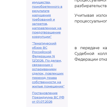
процессуаль
имущества,
разбирательств
приобретенного в
результате
нарушения
Учитывая изло
требований и
процессуальног
запретов,
направленных на
предотвращение
коррупции"
"Тематический
обзор ВС
в передаче к
Российской
Судебной кол
Федерации N
Федерации отка
12/2026. По делам,
связанным с
оспариванием
сделок, повлекших
переход права
собственности на
жилые помещения"
Постановление
Президиума ВС РФ
от 01.07.2026