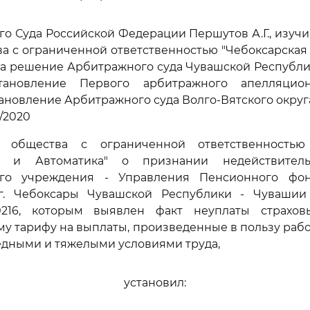
го Суда Российской Федерации Першутов А.Г., изуч
а с ограниченной ответственностью "Чебоксарская
на решение Арбитражного суда Чувашской Республи
остановление Первого арбитражного апелляци
тановление Арбитражного суда Волго-Вятского округа 
/2020
 общества с ограниченной ответственностью 
ка и Автоматика" о признании недействите
ого учреждения - Управления Пенсионного фо
. Чебоксары Чувашской Республики - Чувашии о
0216, которым выявлен факт неуплаты страхо
у тарифу на выплаты, произведенные в пользу рабо
редными и тяжелыми условиями труда,
установил: