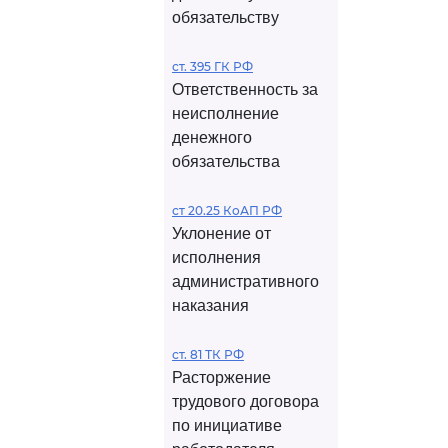
обязательству
ст. 395 ГК РФ
Ответственность за
неисполнение
денежного
обязательства
ст 20.25 КоАП РФ
Уклонение от
исполнения
административного
наказания
ст. 81 ТК РФ
Расторжение
трудового договора
по инициативе