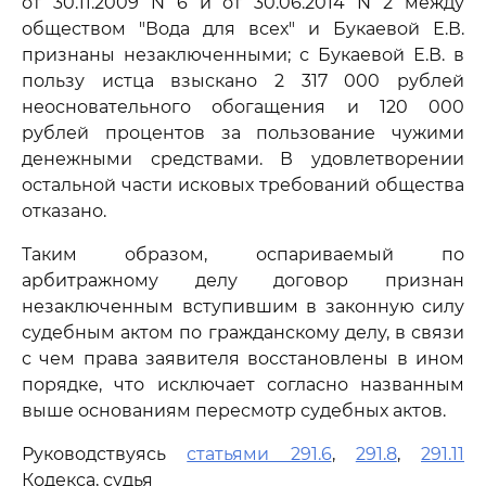
от 30.11.2009 N 6 и от 30.06.2014 N 2 между
обществом "Вода для всех" и Букаевой Е.В.
признаны незаключенными; с Букаевой Е.В. в
пользу истца взыскано 2 317 000 рублей
неосновательного обогащения и 120 000
рублей процентов за пользование чужими
денежными средствами. В удовлетворении
остальной части исковых требований общества
отказано.
Таким образом, оспариваемый по
арбитражному делу договор признан
незаключенным вступившим в законную силу
судебным актом по гражданскому делу, в связи
с чем права заявителя восстановлены в ином
порядке, что исключает согласно названным
выше основаниям пересмотр судебных актов.
Руководствуясь
статьями 291.6
,
291.8
,
291.11
Кодекса, судья