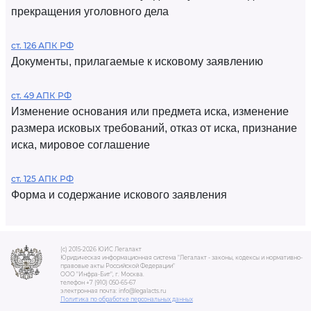
прекращения уголовного дела
ст. 126 АПК РФ
Документы, прилагаемые к исковому заявлению
ст. 49 АПК РФ
Изменение основания или предмета иска, изменение
размера исковых требований, отказ от иска, признание
иска, мировое соглашение
ст. 125 АПК РФ
Форма и содержание искового заявления
(c) 2015-2026 ЮИС Легалакт
Юридическая информационная система "Легалакт - законы, кодексы и нормативно-
правовые акты Российской Федерации"
ООО "Инфра-Бит", г. Москва.
телефон +7 (910) 050-65-67
электронная почта: info@legalacts.ru
Политика по обработке персональных данных