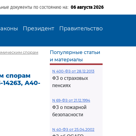
ьные документы по состоянию на:
06 августа 2026
Законы
Президент
Правительство
Популярные статьи
омическим спорам
и материалы
N 400-ФЗ от 28.12.2013
м спорам
ФЗ о страховых
-14263, А40-
пенсиях
N 69-ФЗ от 21.12.1994
ФЗ о пожарной
безопасности
N 40-ФЗ от 25.04.2002