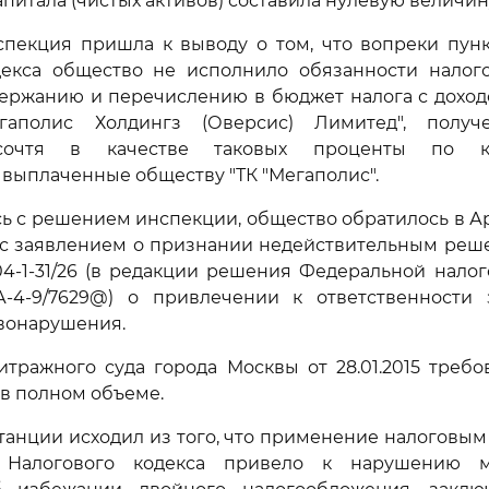
питала (чистых активов) составила нулевую величин
спекция пришла к выводу о том, что вопреки пунк
декса общество не исполнило обязанности налого
держанию и перечислению в бюджет налога с доход
гаполис Холдингз (Оверсис) Лимитед", полу
 сочтя в качестве таковых проценты по ко
 выплаченные обществу "ТК "Мегаполис".
ь с решением инспекции, общество обратилось в 
 с заявлением о признании недействительным реш
N 04-1-31/26 (в редакции решения Федеральной нало
СА-4-9/7629@) о привлечении к ответственности
вонарушения.
тражного суда города Москвы от 28.01.2015 требо
в полном объеме.
танции исходил из того, что применение налоговым
 Налогового кодекса привело к нарушению м