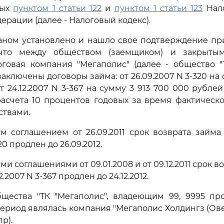
ных
пунктом 1 статьи 122
и
пунктом 1 статьи 123
Нало
ерации (далее - Налоговый кодекс).
аном установлено и нашло свое подтверждение пр
 что между обществом (заемщиком) и закрыты
говая компания "Мегаполис" (далее - общество "
аключены договоры займа: от 26.09.2007 N 3-320 на
т 24.12.2007 N 3-367 на сумму 3 913 700 000 рубле
асчета 10 процентов годовых за время фактическ
ствами.
 соглашением от 26.09.2011 срок возврата займа
20 продлен до 26.09.2012.
 соглашениями от 09.01.2008 и от 09.12.2011 срок в
2.2007 N 3-367 продлен до 24.12.2012.
щества "ТК "Мегаполис", владеющим 99, 9995 про
риод являлась компания "Мегаполис Холдингз (Ов
р).