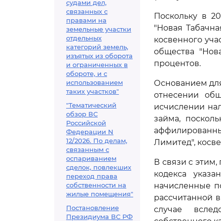
судами дел,
связанных с
Поскольку в 20
правами на
"Новая Табачна
земельные участки
отдельных
косвенного уча
категорий земель,
общества "Нов
изъятых из оборота
процентов.
и ограниченных в
обороте, и с
использованием
Основанием дл
таких участков"
отнесении об
"Тематический
исчислении на
обзор ВС
займа, поскол
Российской
аффилированны
Федерации N
12/2026. По делам,
Лимитед", косв
связанным с
оспариванием
В связи с этим,
сделок, повлекших
кодекса указа
переход права
собственности на
начисленные п
жилые помещения"
рассчитанной в
Постановление
случае вслед
Президиума ВС РФ