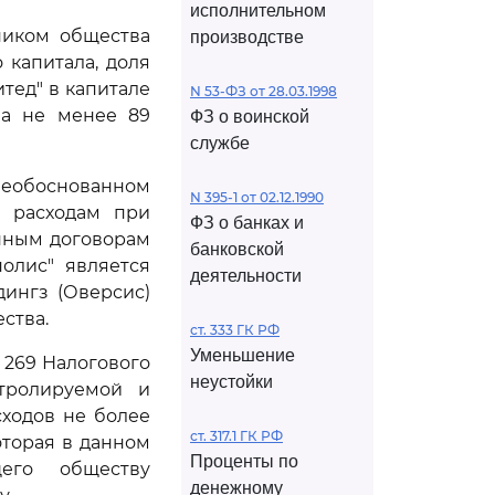
исполнительном
тником общества
производстве
 капитала, доля
тед" в капитале
N 53-ФЗ от 28.03.1998
ла не менее 89
ФЗ о воинской
службе
необоснованном
N 395-1 от 02.12.1990
 расходам при
ФЗ о банках и
нным договорам
банковской
олис" является
деятельности
ингз (Оверсис)
ства.
ст. 333 ГК РФ
Уменьшение
и 269 Налогового
неустойки
нтролируемой и
ходов не более
ст. 317.1 ГК РФ
оторая в данном
Проценты по
щего обществу
денежному