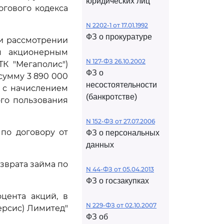
юридических лиц
гового кодекса
N 2202-1 от 17.01.1992
ФЗ о прокуратуре
и рассмотрении
м акционерным
N 127-ФЗ 26.10.2002
ТК "Мегаполис")
ФЗ о
 сумму 3 890 000
несостоятельности
й с начислением
(банкротстве)
ого пользования
N 152-ФЗ от 27.07.2006
 по договору от
ФЗ о персональных
данных
озврата займа по
N 44-ФЗ от 05.04.2013
ФЗ о госзакупках
цента акций, в
N 229-ФЗ от 02.10.2007
ерсис) Лимитед"
ФЗ об