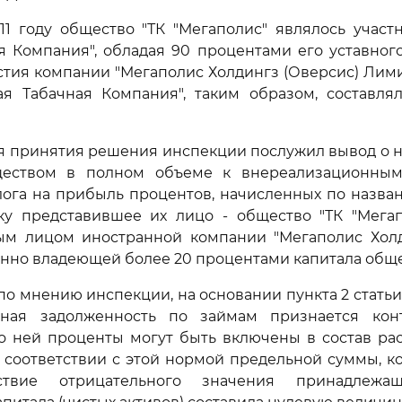
11 году общество "ТК "Мегаполис" являлось учас
я Компания", обладая 90 процентами его уставного
стия компании "Мегаполис Холдингз (Оверсис) Лими
ая Табачная Компания", таким образом, составля
я принятия решения инспекции послужил вывод о 
ществом в полном объеме к внереализационным
лога на прибыль процентов, начисленных по назва
ьку представившее их лицо - общество "ТК "Мегап
м лицом иностранной компании "Мегаполис Холд
енно владеющей более 20 процентами капитала обще
 по мнению инспекции, на основании пункта 2 стать
нная задолженность по займам признается ко
о ней проценты могут быть включены в состав рас
 соответствии с этой нормой предельной суммы, к
ствие отрицательного значения принадлежа