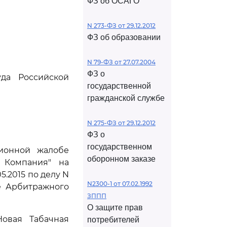
ФЗ об ОСАГО
N 273-ФЗ от 29.12.2012
ФЗ об образовании
N 79-ФЗ от 27.07.2004
ФЗ о
да Российской
государственной
гражданской службе
N 275-ФЗ от 29.12.2012
ФЗ о
государственном
ционной жалобе
оборонном заказе
я Компания" на
.2015 по делу N
N2300-1 от 07.02.1992
е Арбитражного
ЗППП
О защите прав
Новая Табачная
потребителей