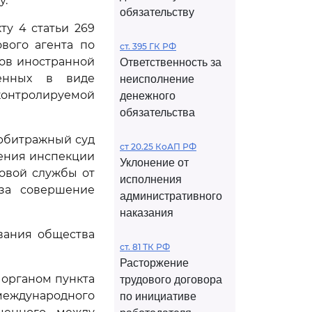
у.
обязательству
ту 4 статьи 269
вого агента по
ст. 395 ГК РФ
ов иностранной
Ответственность за
ченных в виде
неисполнение
нтролируемой
денежного
обязательства
Арбитражный суд
ст 20.25 КоАП РФ
ения инспекции
Уклонение от
говой службы от
исполнения
 за совершение
административного
наказания
вания общества
ст. 81 ТК РФ
Расторжение
 органом пункта
трудового договора
еждународного
по инициативе