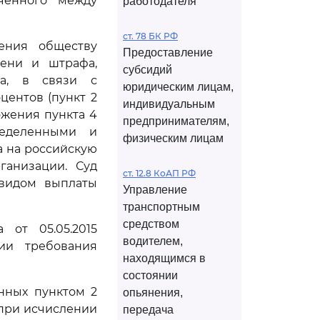
ченного между
работодателя
ст. 78 БК РФ
ения обществу
Предоставление
пени и штрафа,
субсидий
са, в связи с
юридическим лицам,
центов (пункт 2
индивидуальным
ожения пункта 4
предпринимателям,
ределенными и
физическим лицам
а на российскую
ганизации. Суд
ст. 12.8 КоАП РФ
 видом выплаты
Управление
транспортным
средством
 от 05.05.2015
водителем,
ии требования
находящимся в
состоянии
нных пунктом 2
опьянения,
 при исчислении
передача