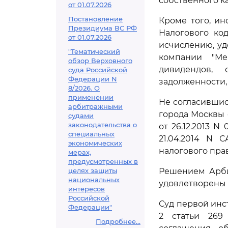
собственного ка
от 01.07.2026
Постановление
Кроме того, ин
Президиума ВС РФ
Налогового ко
от 01.07.2026
исчислению, у
"Тематический
компании "Ме
обзор Верховного
дивидендов,
суда Российской
Федерации N
задолженности,
8/2026. О
применении
Не согласившис
арбитражными
города Москвы
судами
законодательства о
от 26.12.2013 
специальных
21.04.2014 N 
экономических
налогового пра
мерах,
предусмотренных в
целях защиты
Решением Арби
национальных
удовлетворены 
интересов
Российской
Суд первой инс
Федерации"
2 статьи 269
Подробнее...