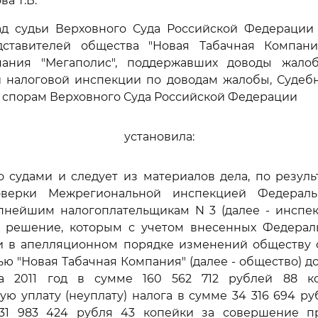
ва Т.В.
ад судьи Верховного Суда Российской Федерации 
ставителей общества "Новая Табачная Компан
пания "Мегаполис", поддержавших доводы жало
й налоговой инспекции по доводам жалобы, Судебн
 спорам Верховного Суда Российской Федерации
установила:
о судами и следует из материалов дела, по резул
оверки Межрегиональной инспекцией Федераль
пнейшим налогоплательщикам N 3 (далее - инспек
о решение, которым с учетом внесенных Федерал
и в апелляционном порядке изменений обществу 
ью "Новая Табачная Компания" (далее - общество) д
а 2011 год в сумме 160 562 712 рублей 88 ко
ю уплату (неуплату) налога в сумме 34 316 694 р
1 983 424 рубля 43 копейки за совершение п