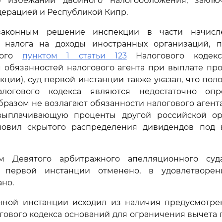
б избежании двойного налогообложения, заклю
ерацией и Республикой Кипр.
законным решение инспекции в части начисл
 налога на доходы иностранных организаций, 
ного
пунктом 1 статьи 123
Налогового кодек
обязанностей налогового агента при выплате про
ции), суд первой инстанции также указал, что пол
алогового кодекса являются недостаточно оп
разом не возлагают обязанности налогового агент
выплачивающую проценты другой российской ор
новил скрытого распределения дивидендов под
м Девятого арбитражного апелляционного суда
 первой инстанции отменено, в удовлетворен
ано.
нной инстанции исходил из наличия предусмотре
огового кодекса оснований для ограничения вычета