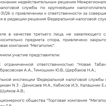
ризнании недействительным решения Межрегионал
налоговой службы по крупнейшим налогоплател
-1-31/26 о привлечении к ответственности за совер
 в редакции решения Федеральной налоговой служб
еле в качестве третьего лица, не заявляющего с
носительно предмета спора, привлечено закрыт
овая компания "Мегаполис".
иняли участие представители:
 ограниченной ответственностью "Новая Таба
мбрасовская А.А., Тимошкин Ю.В., Щербаков Н.А.;
льной инспекции Федеральной налоговой службы
кам N 3 - Денисаев М.А., Кабисов И.Э., Калашник Е.А
 Шуйков А.В.;
кционерного общества "Торговая компания "Мегапо