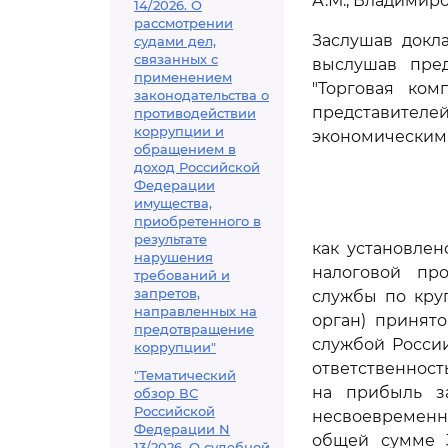
А.М., Владимиро
14/2026. О
рассмотрении
Заслушав докл
судами дел,
связанных с
выслушав пред
применением
"Торговая ком
законодательства о
представителе
противодействии
коррупции и
экономическим
обращением в
доход Российской
Федерации
имущества,
приобретенного в
результате
как установлен
нарушения
налоговой пр
требований и
запретов,
службы по кру
направленных на
орган) принят
предотвращение
службой Росси
коррупции"
ответственност
"Тематический
на прибыль з
обзор ВС
Российской
несвоевременну
Федерации N
общей сумме 3
13/2026. О судебной