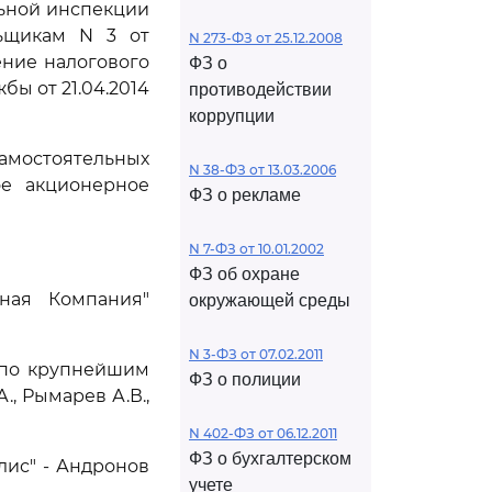
ьной инспекции
ьщикам N 3 от
N 273-ФЗ от 25.12.2008
шение налогового
ФЗ о
ы от 21.04.2014
противодействии
коррупции
амостоятельных
N 38-ФЗ от 13.03.2006
ое акционерное
ФЗ о рекламе
N 7-ФЗ от 10.01.2002
ФЗ об охране
чная Компания"
окружающей среды
N 3-ФЗ от 07.02.2011
 по крупнейшим
ФЗ о полиции
., Рымарев А.В.,
N 402-ФЗ от 06.12.2011
ФЗ о бухгалтерском
лис" - Андронов
учете