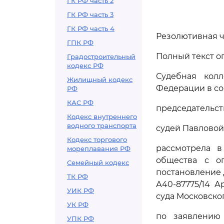
ГК РФ часть 2
ГК РФ часть 3
ГК РФ часть 4
Резолютивная ча
ГПК РФ
Полный текст оп
Градостроительный
кодекс РФ
Судебная кол
Жилищный кодекс
Федерации в со
РФ
КАС РФ
председательст
Кодекс внутреннего
водного транспорта
судей Павловой 
Кодекс торгового
рассмотрела в
мореплавания РФ
общества с ог
Семейный кодекс
постановление 
ТК РФ
А40-87775/14 
УИК РФ
суда Московског
УК РФ
по заявлению 
УПК РФ