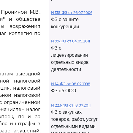
Прониной М.В.,
N 135-ФЗ от 26.07.2006
ия" и общества
ФЗ о защите
бы, возражения
конкуренции
ая коллегия по
N 99-ФЗ от 04.05.2011
ФЗ о
лицензировании
отдельных видов
деятельности
ьтатам выездной
ной налоговой
N 14-ФЗ от 08.02.1998
ция, налоговый
ФЗ об ООО
ьной налоговой
с ограниченной
N 223-ФЗ от 18.07.2011
оначислен налог
ФЗ о закупках
пеек, пени за
товаров, работ, услуг
убля и штрафы в
отдельными видами
равонарушений,