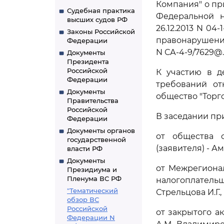
Компания" о п
Судебная практика
Федеральной 
высших судов РФ
26.12.2013 N 04
Законы Российской
правонарушения
Федерации
N СА-4-9/7629@.
Документы
Президента
Российской
К участию в д
Федерации
требований от
Документы
общество "Торг
Правительства
Российской
В заседании пр
Федерации
Документы органов
от общества с
государственной
(заявителя) - А
власти РФ
Документы
от Межрегиона
Президиума и
Пленума ВС РФ
налогоплательщи
"Тематический
Стрельцова И.Г.,
обзор ВС
Российской
от закрытого а
Федерации N