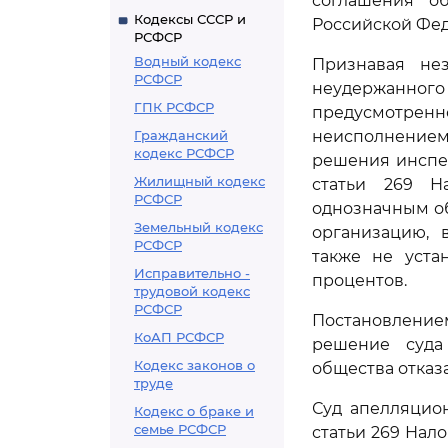
соглашения о
Кодексы СССР и
Российской Фед
РСФСР
Водный кодекс
Признавая не
РСФСР
неудержанного
ГПК РСФСР
предусмотрен
Гражданский
неисполнением 
кодекс РСФСР
решения инспек
Жилищный кодекс
статьи 269 Н
РСФСР
однозначным об
Земельный кодекс
организацию, 
РСФСР
также не уста
Исправительно -
процентов.
трудовой кодекс
РСФСР
Постановление
КоАП РСФСР
решение суда
Кодекс законов о
общества отказ
труде
Суд апелляцио
Кодекс о браке и
семье РСФСР
статьи 269 Нал