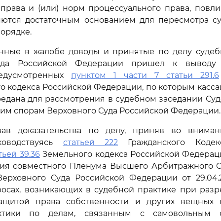
права и (или) норм процессуального права, повл
ляются достаточным основанием для пересмотра су
орядке.
нные в жалобе доводы и принятые по делу судебн
уда Российской Федерации пришел к выводу 
редусмотренных
пунктом 1 части 7 статьи 291.6
о кодекса Российской Федерации, по которым касс
едана для рассмотрения в судебном заседании Су
им спорам Верховного Суда Российской Федерации.
вав доказательства по делу, приняв во внима
уководствуясь
статьей 222
Гражданского Кодек
тьей 39.36
Земельного кодекса Российской Федераци
ния совместного Пленума Высшего Арбитражного С
ерховного Суда Российской Федерации от 29.04.2
росах, возникающих в судебной практике при разр
ащитой права собственности и других вещных 
ктики по делам, связанным с самовольным ст