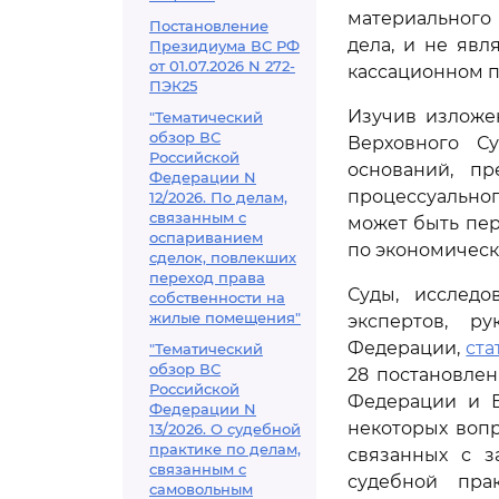
материального 
Постановление
дела, и не яв
Президиума ВС РФ
от 01.07.2026 N 272-
кассационном п
ПЭК25
Изучив изложе
"Тематический
обзор ВС
Верховного С
Российской
оснований, п
Федерации N
процессуальног
12/2026. По делам,
связанным с
может быть пер
оспариванием
по экономическ
сделок, повлекших
переход права
Суды, исследо
собственности на
жилые помещения"
экспертов, р
Федерации,
ста
"Тематический
обзор ВС
28 постановле
Российской
Федерации и В
Федерации N
некоторых воп
13/2026. О судебной
практике по делам,
связанных с з
связанным с
судебной пра
самовольным