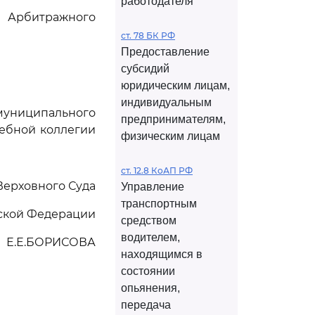
работодателя
Арбитражного
ст. 78 БК РФ
Предоставление
субсидий
юридическим лицам,
индивидуальным
униципального
предпринимателям,
дебной коллегии
физическим лицам
ст. 12.8 КоАП РФ
Верховного Суда
Управление
транспортным
ской Федерации
средством
водителем,
Е.Е.БОРИСОВА
находящимся в
состоянии
опьянения,
передача