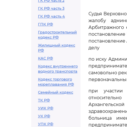
ГК РФ часть 2
ГК РФ часть 3
Судья Верховно
ГК РФ часть 4
жалобу админ
ГПК РФ
Арбитражного с
Градостроительный
постановление 
кодекс РФ
постановление А
Жилищный кодекс
делу
РФ
КАС РФ
по иску Админи
предпринимат
Кодекс внутреннего
водного транспорта
самовольно рек
Кодекс торгового
первоначальным
мореплавания РФ
при участии 
Семейный кодекс
относительно
ТК РФ
Архангельск
УИК РФ
здравоохранен
УК РФ
больница имен
УПК РФ
предпринима