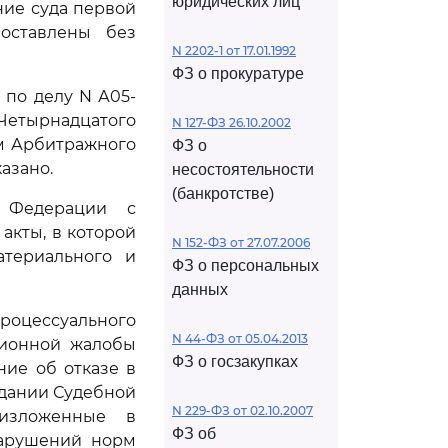
юридических лиц
ние суда первой
оставлены без
N 2202-1 от 17.01.1992
ФЗ о прокуратуре
 по делу N А05-
етырнадцатого
N 127-ФЗ 26.10.2002
ем Арбитражного
ФЗ о
казано.
несостоятельности
(банкротстве)
 Федерации с
акты, в которой
N 152-ФЗ от 27.07.2006
атериального и
ФЗ о персональных
данных
роцессуального
N 44-ФЗ от 05.04.2013
ционной жалобы
ФЗ о госзакупках
ие об отказе в
едании Судебной
N 229-ФЗ от 02.10.2007
 изложенные в
ФЗ об
нарушений норм