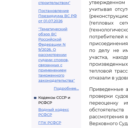
утвержденном 
строительством"
учитывая отсу
Постановление
Президиума ВС РФ
(реконструкц
от 01.07.2026
(тепловых с
"Тематический
(технологиче
обзор ВС
потребителей к
Российской
присоединения)
Федерации N
9/2026. О
по делу не им
рассмотрении
участка, нахо
судами споров,
произведенных
связанных с
применением
тепловой трас
таможенного
отказали в удов
законодательства"
Подробнее...
Приведенные а
проверки судо
Кодексы СССР и
РСФСР
переоценку и
Водный кодекс
обстоятельст
РСФСР
рассмотрения в
ГПК РСФСР
Верховного Суд