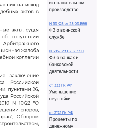
исполнительном
иявших на исход
производстве
дебных актов в
N 53-ФЗ от 28.03.1998
ые акты, судья
ФЗ о воинской
об отсутствии
службе
Арбитражного
ационная жалоба
N 395-1 от 02.12.1990
дебной коллегии
ФЗ о банках и
банковской
деятельности
ние заключение
са Российской
ст. 333 ГК РФ
и, пунктами 26,
Уменьшение
уда Российской
неустойки
010 N 10/22 "О
ешении споров,
ст. 317.1 ГК РФ
прав", Обзором
Проценты по
роительством,
денежному