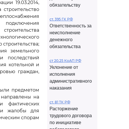
ии 19.03.2014,
обязательству
 строительство
еплоснабжения
ст. 395 ГК РФ
 подключения
Ответственность за
строительства
неисполнение
ехнологического
денежного
 строительства;
обязательства
ния земельного
 и последствий
ст 20.25 КоАП РФ
ия котельной и
Уклонение от
ровью граждан,
исполнения
административного
наказания
были предметом
 направлены на
ст. 81 ТК РФ
и фактических
Расторжение
чи жалобы для
трудового договора
мическим спорам
по инициативе