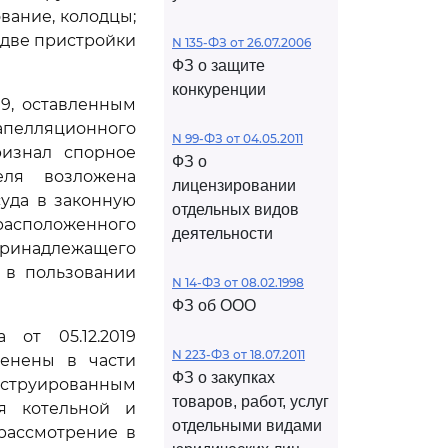
вание, колодцы;
 две пристройки
N 135-ФЗ от 26.07.2006
ФЗ о защите
конкуренции
19, оставленным
апелляционного
N 99-ФЗ от 04.05.2011
ризнал спорное
ФЗ о
еля возложена
лицензировании
уда в законную
отдельных видов
 расположенного
деятельности
 принадлежащего
я в пользовании
N 14-ФЗ от 08.02.1998
ФЗ об ООО
 от 05.12.2019
N 223-ФЗ от 18.07.2011
менены в части
ФЗ о закупках
нструированным
товаров, работ, услуг
я котельной и
отдельными видами
рассмотрение в