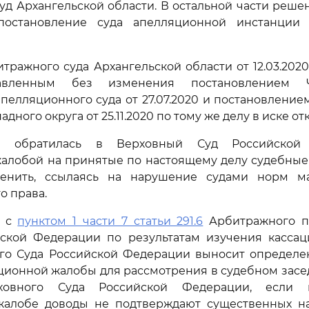
д Архангельской области. В остальной части реше
постановление суда апелляционной инстанции 
ражного суда Архангельской области от 12.03.2020
оставленным без изменения постановлением Ч
пелляционного суда от 27.07.2020 и постановлени
дного округа от 25.11.2020 по тому же делу в иске от
ия обратилась в Верховный Суд Российской
алобой на принятые по настоящему делу судебные 
енить, ссылаясь на нарушение судами норм м
о права.
и с
пунктом 1 части 7 статьи 291.6
Арбитражного п
йской Федерации по результатам изучения касса
ого Суда Российской Федерации выносит определен
ционной жалобы для рассмотрения в судебном зас
ховного Суда Российской Федерации, если
жалобе доводы не подтверждают существенных 