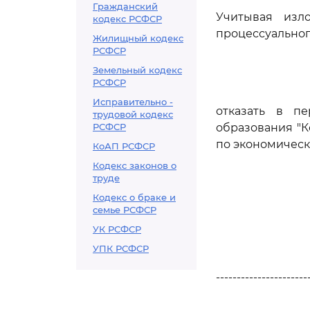
Гражданский
Учитывая изл
кодекс РСФСР
процессуальног
Жилищный кодекс
РСФСР
Земельный кодекс
РСФСР
Исправительно -
отказать в п
трудовой кодекс
РСФСР
образования "К
по экономическ
КоАП РСФСР
Кодекс законов о
труде
Кодекс о браке и
семье РСФСР
УК РСФСР
УПК РСФСР
----------------------