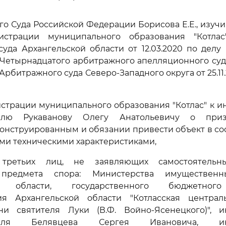
го Суда Российской Федерации Борисова Е.Е., изуч
истрации муниципального образования "Котла
уда Архангельской области от 12.03.2020 по делу N 
Четырнадцатого арбитражного апелляционного суда 
рбитражного суда Северо-Западного округа от 25.11
страции муниципального образования "Котлас" к 
елю Рукаванову Олегу Анатольевичу о при
онструированным и обязании привести объект в соо
и техническими характеристиками,
третьих лиц, не заявляющих самостоятельн
 предмета спора: Министерства имуществен
ой области, государственного бюджетног
ия Архангельской области "Котласская централ
и святителя Луки (В.Ф. Войно-Ясенецкого)", и
теля Белявцева Сергея Ивановича, инд