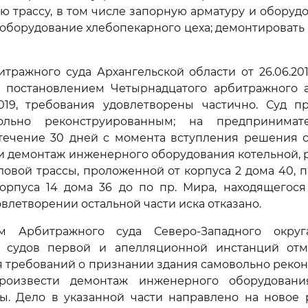
ую трассу, в том числе запорную арматуру и оборудо
оборудование хлебопекарного цеха; демонтировать
ражного суда Архангельской области от 26.06.20
 постановлением Четырнадцатого арбитражного 
.2019, требования удовлетворены частично. Суд п
ольно реконструированным; на предпринимат
 течение 30 дней с момента вступления решения с
и демонтаж инженерного оборудования котельной,
пловой трассы, проложенной от корпуса 2 дома 40,
корпуса 14 дома 36 до по пр. Мира, находящегос
влетворении остальной части иска отказано.
м Арбитражного суда Северо-Западного округа
 судов первой и апелляционной инстанций от
я требований о признании здания самовольно реко
роизвести демонтаж инженерного оборудовани
сы. Дело в указанной части направлено на новое 