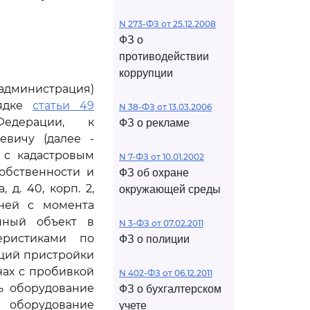
N 273-ФЗ от 25.12.2008
ФЗ о
противодействии
коррупции
администрация)
рядке
статьи 49
N 38-ФЗ от 13.03.2006
Федерации, к
ФЗ о рекламе
евичу (далее -
 с кадастровым
N 7-ФЗ от 10.01.2002
собственности и
ФЗ об охране
 д. 40, корп. 2,
окружающей среды
ней с момента
нный объект в
N 3-ФЗ от 07.02.2011
еристиками по
ФЗ о полиции
кций пристройки
нах с пробивкой
N 402-ФЗ от 06.12.2011
ь оборудование
ФЗ о бухгалтерском
и оборудование
учете