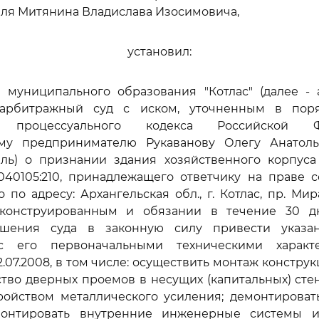
ля Митянина Владислава Изосимовича,
установил:
 муниципального образования "Котлас" (далее - 
 арбитражный суд с иском, уточненным в по
о процессуального кодекса Российской 
му предпринимателю Рукаванову Олегу Анатоль
ль) о признании здания хозяйственного корпуса
040105:210, принадлежащего ответчику на праве 
по адресу: Архангельская обл., г. Котлас, пр. Мира,
еконструированным и обязании в течение 30 д
ешения суда в законную силу привести указа
 с его первоначальными техническими характ
2.07.2008, в том числе: осуществить монтаж констру
йство дверных проемов в несущих (капитальных) сте
ройством металлического усиления; демонтироват
монтировать внутренние инженерные системы 