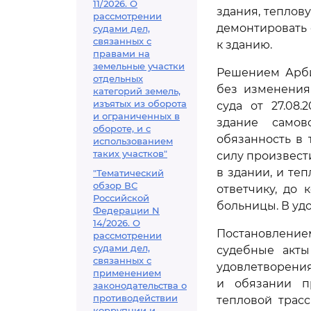
11/2026. О
здания, теплов
рассмотрении
демонтировать 
судами дел,
связанных с
к зданию.
правами на
земельные участки
Решением Арбит
отдельных
без изменения
категорий земель,
изъятых из оборота
суда от 27.08
и ограниченных в
здание самов
обороте, и с
обязанность в
использованием
таких участков"
силу произвест
в здании, и те
"Тематический
обзор ВС
ответчику, до 
Российской
больницы. В удо
Федерации N
14/2026. О
Постановление
рассмотрении
судами дел,
судебные акты
связанных с
удовлетворени
применением
и обязании п
законодательства о
противодействии
тепловой трас
коррупции и