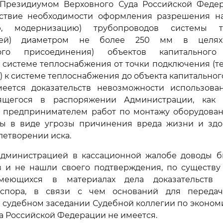
Президиумом Верховного Суда Российской Федерац
тствие необходимости оформления разрешения на
ию, модернизацию) трубопроводов системы т
етей) диаметром не более 250 мм в целях
ского присоединения) объектов капитального 
 системе теплоснабжения от точки подключения (т
 к системе теплоснабжения до объекта капитального
еется доказательств невозможности использова
дящегося в распоряжении Администрации, как
 предпринимателем работ по монтажу оборудован
сы в виде угрозы причинения вреда жизни и здо
летворении иска.
дминистрацией в кассационной жалобе доводы 
в и не нашли своего подтверждения, по существу
меющихся в материалах дела доказательств 
в спора, в связи с чем оснований для переда
 судебном заседании Судебной коллегии по эконо
а Российской Федерации не имеется.