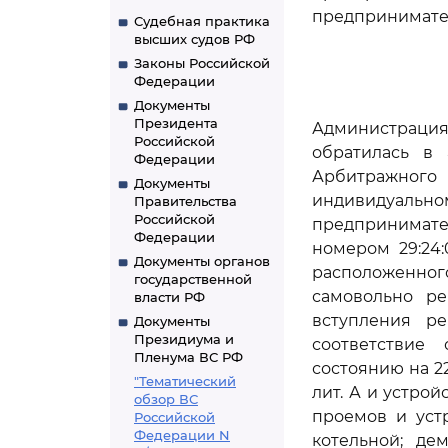
предпринимате
Судебная практика
высших судов РФ
Законы Российской
Федерации
Документы
Президента
Администрация
Российской
обратилась в
Федерации
Арбитражног
Документы
индивидуально
Правительства
Российской
предпринимате
Федерации
номером 29:24:
Документы органов
расположенного 
государственной
самовольно р
власти РФ
вступления р
Документы
Президиума и
соответствие
Пленума ВС РФ
состоянию на 2
"Тематический
лит. А и устро
обзор ВС
проемов и уст
Российской
Федерации N
котельной; де