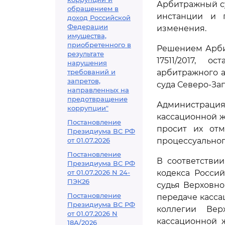
Арбитражный су
обращением в
инстанции и 
доход Российской
Федерации
изменения.
имущества,
приобретенного в
Решением Арбит
результате
17511/2017, 
нарушения
требований и
арбитражного а
запретов,
суда Северо-Запа
направленных на
предотвращение
Администрац
коррупции"
кассационной ж
Постановление
просит их отм
Президиума ВС РФ
от 01.07.2026
процессуальног
Постановление
В соответстви
Президиума ВС РФ
от 01.07.2026 N 24-
кодекса Росси
ПЭК26
судья Верховн
Постановление
передаче касса
Президиума ВС РФ
коллегии Вер
от 01.07.2026 N
кассационной 
18А/2026