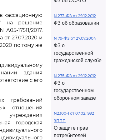
ФЗ об ОСАГО
ив кассационную
N 273-ФЗ от 29.12.2012
с" на решение
ФЗ об образовании
А05-17511/2017,
от 27.07.2020 и
N 79-ФЗ от 27.07.2004
.2020 по тому же
ФЗ о
государственной
гражданской службе
индивидуальному
знании здания
N 275-ФЗ от 29.12.2012
тветствие с его
ФЗ о
государственном
оборонном заказе
ых требований
ных отношений
N2300-1 от 07.02.1992
о учреждения
ЗППП
ьная городская
О защите прав
ндивидуального
потребителей
ивидуального