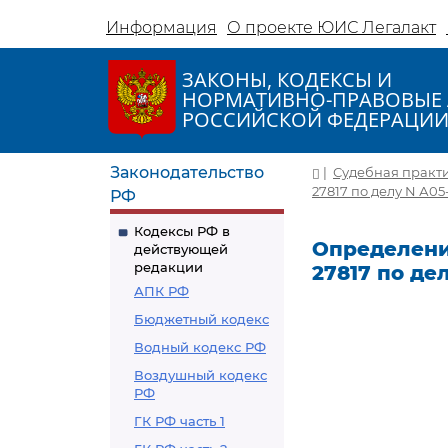
Информация
О проекте ЮИС Легалакт
ЗАКОНЫ, КОДЕКСЫ И
НОРМАТИВНО-ПРАВОВЫЕ 
РОССИЙСКОЙ ФЕДЕРАЦИ
Законодательство
|
Судебная практ
27817 по делу N А05-
РФ
Кодексы РФ в
Определение
действующей
редакции
27817 по дел
АПК РФ
Бюджетный кодекс
Водный кодекс РФ
Воздушный кодекс
РФ
ГК РФ часть 1