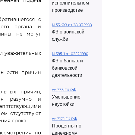
менная подача
исполнительном
производстве
братившегося с
N 53-ФЗ от 28.03.1998
ного органа и
ФЗ о воинской
лины, не могут
службе
ии уважительных
N 395-1 от 02.12.1990
ФЗ о банках и
банковской
льности причин
деятельности
ст. 333 ГК РФ
льных причин,
Уменьшение
вуя разумно и
неустойки
епятствующими
ем отсутствуют
ст. 317.1 ГК РФ
ния срока.
Проценты по
ассмотрения по
денежному