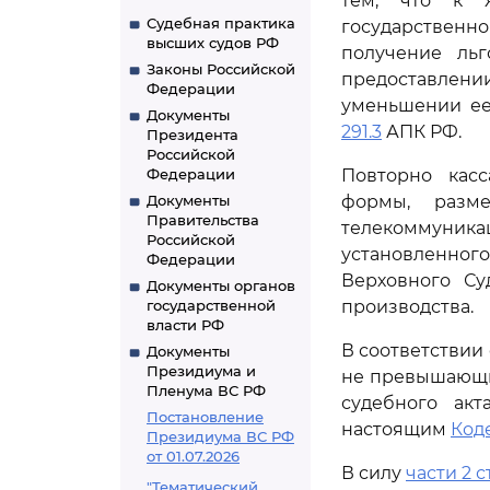
тем, что к 
Судебная практика
государственн
высших судов РФ
получение льг
Законы Российской
предоставлени
Федерации
уменьшении ее
Документы
291.3
АПК РФ.
Президента
Российской
Федерации
Повторно кас
Документы
формы, разм
Правительства
телекоммуникац
Российской
установленног
Федерации
Верховного Су
Документы органов
государственной
производства.
власти РФ
В соответствии
Документы
Президиума и
не превышающий
Пленума ВС РФ
судебного акт
Постановление
настоящим
Код
Президиума ВС РФ
от 01.07.2026
В силу
части 2 с
"Тематический