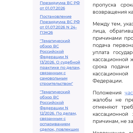
Президиума ВС РФ
пропуска сро
от 01.07.2026
возвращения ка
Постановление
Президиума ВС РФ
Между тем, ука
от 01.07.2026 N 24-
лица, обратив
ПЭК26
причинами про
"Тематический
подача первон
обзор ВС
Российской
уплата госуда
Федерации N
кассационной 
13/2026. О судебной
срока подачи
практике по делам,
связанным с
кассационной
самовольным
Федерации.
строительством"
"Тематический
Положения
час
обзор ВС
жалобы не пре
Российской
отменяют тре
Федерации N
12/2026. По делам,
кассационной
связанным с
причинам, не з
оспариванием
сделок, повлекших