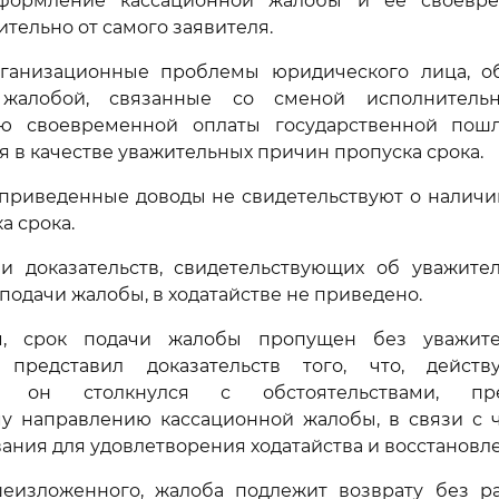
формление кассационной жалобы и ее своевре
ительно от самого заявителя.
ганизационные проблемы юридического лица, о
 жалобой, связанные со сменой исполнитель
ю своевременной оплаты государственной пош
я в качестве уважительных причин пропуска срока.
 приведенные доводы не свидетельствуют о налич
а срока.
и доказательств, свидетельствующих об уважите
подачи жалобы, в ходатайстве не приведено.
м, срок подачи жалобы пропущен без уважите
 представил доказательств того, что, дейст
о, он столкнулся с обстоятельствами, пр
у направлению кассационной жалобы, в связи с ч
ания для удовлетворения ходатайства и восстановле
еизложенного, жалоба подлежит возврату без р