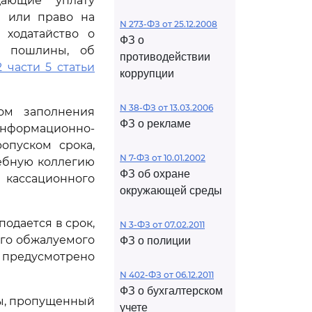
ающие уплату
е или право на
N 273-ФЗ от 25.12.2008
 ходатайство о
ФЗ о
ой пошлины, об
противодействии
2 части 5 статьи
коррупции
N 38-ФЗ от 13.03.2006
ом заполнения
ФЗ о рекламе
формационно-
ропуском срока,
N 7-ФЗ от 10.01.2002
ебную коллегию
ФЗ об охране
 кассационного
окружающей среды
одается в срок,
N 3-ФЗ от 07.02.2011
его обжалуемого
ФЗ о полиции
 предусмотрено
N 402-ФЗ от 06.12.2011
ФЗ о бухгалтерском
ы, пропущенный
учете