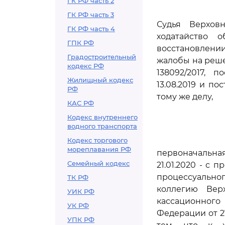
ГК РФ часть 2
ГК РФ часть 3
Судья Верхов
ГК РФ часть 4
ходатайство о
ГПК РФ
восстановлени
Градостроительный
жалобы на реше
кодекс РФ
138092/2017, 
Жилищный кодекс
13.08.2019 и по
РФ
тому же делу,
КАС РФ
Кодекс внутреннего
водного транспорта
Кодекс торгового
мореплавания РФ
первоначальна
Семейный кодекс
21.01.2020 - с 
процессуально
ТК РФ
коллегию Вер
УИК РФ
кассационного
УК РФ
Федерации от 2
УПК РФ