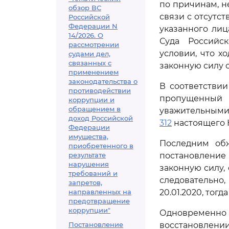
по причинам, н
обзор ВС
связи с отсутс
Российской
Федерации N
указанного лиц
14/2026. О
Суда Российс
рассмотрении
условии, что х
судами дел,
связанных с
законную силу 
применением
законодательства о
В соответстви
противодействии
пропущенный
коррупции и
обращением в
уважительными
доход Российской
312
настоящего 
Федерации
имущества,
Последним обж
приобретенного в
результате
постановление 
нарушения
законную силу,
требований и
следовательн
запретов,
направленных на
20.01.2020, тогд
предотвращение
коррупции"
Одновременн
Постановление
восстановлени