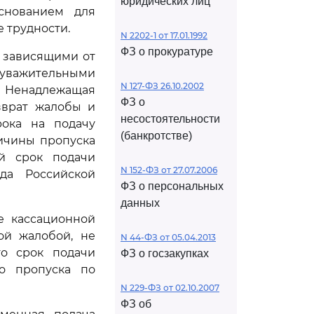
юридических лиц
снованием для
 трудности.
N 2202-1 от 17.01.1992
ФЗ о прокуратуре
е зависящими от
 уважительными
N 127-ФЗ 26.10.2002
 Ненадлежащая
ФЗ о
зврат жалобы и
несостоятельности
рока на подачу
(банкротстве)
ичины пропуска
й срок подачи
N 152-ФЗ от 27.07.2006
да Российской
ФЗ о персональных
данных
е кассационной
ой жалобой, не
N 44-ФЗ от 05.04.2013
о срок подачи
ФЗ о госзакупках
о пропуска по
N 229-ФЗ от 02.10.2007
ФЗ об