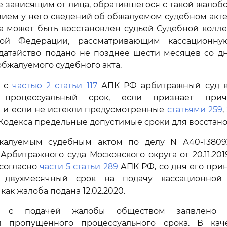
е зависящим от лица, обратившегося с такой жалобой
твием у него сведений об обжалуемом судебном акте,
а может быть восстановлен судьей Судебной колл
кой Федерации, рассматривающим кассационну
одатайство подано не позднее шести месяцев со д
обжалуемого судебного акта.
и с
частью 2 статьи 117
АПК РФ арбитражный суд в
 процессуальный срок, если признает прич
 и если не истекли предусмотренные
статьями 259
,
Кодекса предельные допустимые сроки для восстано
алуемым судебным актом по делу N А40-138092
Арбитражного суда Московского округа от 20.11.201
 согласно
части 5 статьи 289
АПК РФ, со дня его принят
о, двухмесячный срок на подачу кассационной
а как жалоба подана 12.02.2020.
о с подачей жалобы обществом заявлено х
и пропущенного процессуального срока. В ка