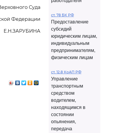
работодателя
Верховного Суда
ст. 78 БК РФ
ской Федерации
Предоставление
субсидий
Е.Н.ЗАРУБИНА
юридическим лицам,
индивидуальным
предпринимателям,
физическим лицам
ст. 12.8 КоАП РФ
Управление
транспортным
средством
водителем,
находящимся в
состоянии
опьянения,
передача