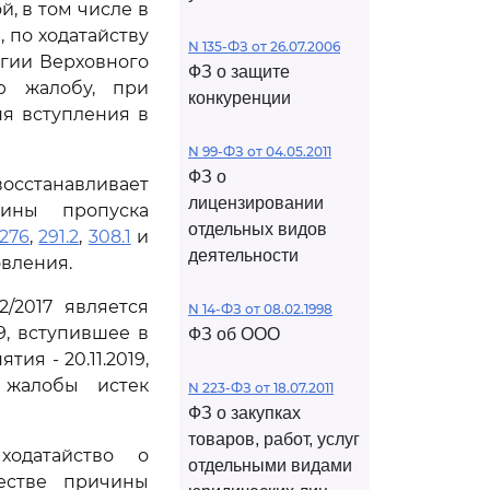
, в том числе в
 по ходатайству
N 135-ФЗ от 26.07.2006
егии Верховного
ФЗ о защите
ю жалобу, при
конкуренции
ня вступления в
N 99-ФЗ от 04.05.2011
ФЗ о
осстанавливает
лицензировании
ины пропуска
отдельных видов
276
,
291.2
,
308.1
и
деятельности
вления.
/2017 является
N 14-ФЗ от 08.02.1998
9, вступившее в
ФЗ об ООО
ия - 20.11.2019,
 жалобы истек
N 223-ФЗ от 18.07.2011
ФЗ о закупках
товаров, работ, услуг
одатайство о
отдельными видами
честве причины