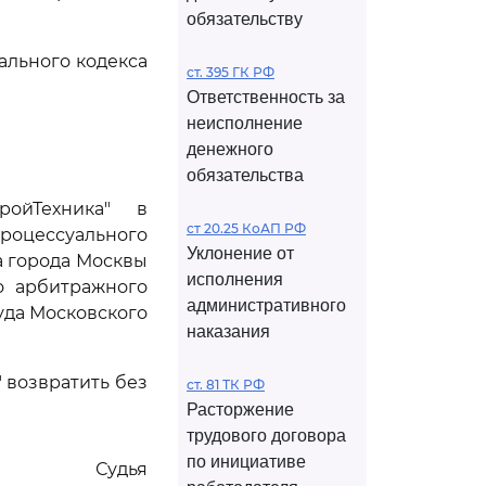
обязательству
льного кодекса
ст. 395 ГК РФ
Ответственность за
неисполнение
денежного
обязательства
ройТехника" в
ст 20.25 КоАП РФ
роцессуального
Уклонение от
а города Москвы
исполнения
го арбитражного
административного
уда Московского
наказания
 возвратить без
ст. 81 ТК РФ
Расторжение
трудового договора
по инициативе
Судья