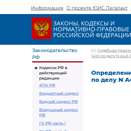
Информация
О проекте ЮИС Легалакт
ЗАКОНЫ, КОДЕКСЫ И
НОРМАТИВНО-ПРАВОВЫЕ 
РОССИЙСКОЙ ФЕДЕРАЦИ
Законодательство
|
Судебная практ
1410 по делу N А40-
РФ
Кодексы РФ в
Определение
действующей
редакции
по делу N А
АПК РФ
Бюджетный кодекс
Водный кодекс РФ
Воздушный кодекс
РФ
ГК РФ часть 1