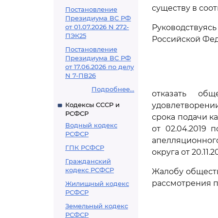
существу в соо
Постановление
Президиума ВС РФ
от 01.07.2026 N 272-
Руководствуяс
ПЭК25
Российской Фед
Постановление
Президиума ВС РФ
от 17.06.2026 по делу
N 7-ПВ26
Подробнее...
отказать общ
Кодексы СССР и
удовлетворени
РСФСР
срока подачи к
Водный кодекс
от 02.04.2019 
РСФСР
апелляционного
ГПК РСФСР
округа от 20.11.
Гражданский
кодекс РСФСР
Жалобу обществ
рассмотрения п
Жилищный кодекс
РСФСР
Земельный кодекс
РСФСР