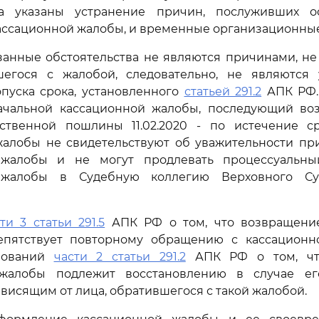
ка указаны устранение причин, послуживших о
ссационной жалобы, и временные организационные
занные обстоятельства не являются причинами, н
шегося с жалобой, следовательно, не являются
пуска срока, установленного
статьей 291.2
АПК РФ.
ачальной кассационной жалобы, последующий во
рственной пошлины 11.02.2020 - по истечение с
жалобы не свидетельствуют об уважительности пр
 жалобы и не могут продлевать процессуальны
 жалобы в Судебную коллегию Верховного Су
ти 3 статьи 291.5
АПК РФ о том, что возвращени
пятствует повторному обращению с кассационн
бований
части 2 статьи 291.2
АПК РФ о том, чт
 жалобы подлежит восстановлению в случае ег
ависящим от лица, обратившегося с такой жалобой.