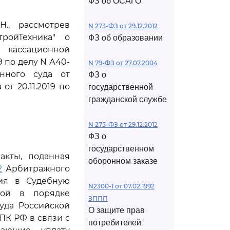
ФЗ об ОСАГО
., рассмотрев
N 273-ФЗ от 29.12.2012
тройТехника" о
ФЗ об образовании
и кассационной
 по делу N А40-
N 79-ФЗ от 27.07.2004
онного суда от
ФЗ о
от 20.11.2019 по
государственной
гражданской службе
N 275-ФЗ от 29.12.2012
ФЗ о
государственном
акты, поданная
оборонном заказе
2
Арбитражного
ния в Судебную
N2300-1 от 07.02.1992
бой в порядке
ЗППП
уда Российской
О защите прав
ПК РФ в связи с
потребителей