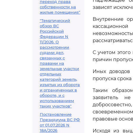
Надлежащее о
переход права
собственности на
зависят исключ
жилые помещения"
Внутренние ор
"Тематический
обзор ВС
кассационной
Российской
невозможность
Федерации N
рассматриватьс
11/2026. О
рассмотрении
С учетом этого
судами дел,
связанных с
причин пропуск
правами на
земельные участки
Иных доводов 
отдельных
пропуска срока 
категорий земель,
изъятых из оборота
и ограниченных в
Таким образо
обороте, и с
заявитель не
использованием
добросовестн
таких участков"
своевременном
Постановление
правовые основ
Президиума ВС РФ
от 01.07.2026 N
18А/2026
Исходя из выш