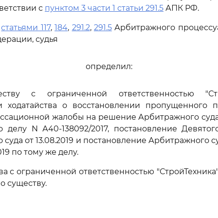
тветствии с
пунктом 3 части 1 статьи 291.5
АПК РФ.
ь
статьями 117
,
184
,
291.2
,
291.5
Арбитражного процессуа
ерации, судья
определил:
еству с ограниченной ответственностью "Ст
и ходатайства о восстановлении пропущенного п
ассационной жалобы на решение Арбитражного суд
по делу N А40-138092/2017, постановление Девято
 суда от 13.08.2019 и постановление Арбитражного с
2019 по тому же делу.
а с ограниченной ответственностью "СтройТехника"
о существу.