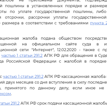
жалобе не приложены документы, подтвержд
ой пошлины в установленных порядке и размер
оты по уплате государственной пошлины, либо
и отсрочки, рассрочки уплаты государственн
 размера в соответствии с требованиями
пункта 
сационная жалоба подана обществом посредств
ещенной на официальном сайте суда в ин
ионной сети "Интернет", 12.02.2020 - также с п
о
частью 1 статьи 291.2
АПК РФ для обращения в Суд
да Российской Федерации с жалобой в порядке
 с
частью 1 статьи 291.2
АПК РФ кассационная жалоба п
 двух месяцев со дня вступления в силу последн
а, принятого по данному делу, если иное не
ексом
.
татьи 291.2
АПК РФ срок подачи кассационной жалоб