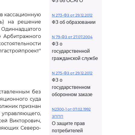
ФЗ об ОСАГО
ив кассационную
N 273-ФЗ от 29.12.2012
ль) на решение
ФЗ об образовании
е Одиннадцатого
ие Арбитражного
N 79-ФЗ от 27.07.2004
есостоятельности
ФЗ о
гастройпроект"
государственной
гражданской службе
N 275-ФЗ от 29.12.2012
ФЗ о
государственном
оставленным без
оборонном заказе
яционного суда
 должник признан
N2300-1 от 07.02.1992
 управляющего,
ЗППП
ей Викторович,
О защите прав
ляющих Северо-
потребителей