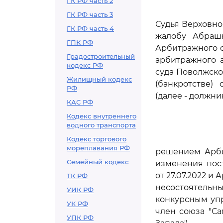
ГК РФ часть 2
ГК РФ часть 3
Судья Верховно
ГК РФ часть 4
жалобу Абрашк
ГПК РФ
Арбитражного с
Градостроительный
арбитражного а
кодекс РФ
суда Поволжског
Жилищный кодекс
(банкротстве)
РФ
(далее - должник
КАС РФ
Кодекс внутреннего
водного транспорта
Кодекс торгового
мореплавания РФ
решением Арбит
Семейный кодекс
изменения пос
от 27.07.2022 и
ТК РФ
несостоятельн
УИК РФ
конкурсным уп
УК РФ
член союза "С
УПК РФ