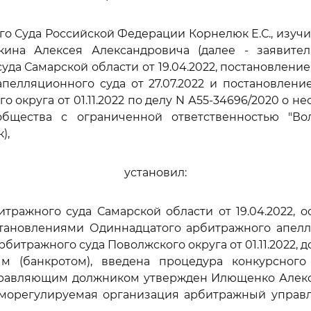
го Суда Российской Федерации Корнелюк Е.С., изуч
ина Алексея Александровича (далее - заявите
уда Самарской области от 19.04.2022, постановлени
пелляционного суда от 27.07.2022 и постановлен
о округа от 01.11.2022 по делу N А55-34696/2020 о н
 общества с ограниченной ответственностью "Вол
),
установил:
ражного суда Самарской области от 19.04.2022, 
тановлениями Одиннадцатого арбитражного апелл
 Арбитражного суда Поволжского округа от 01.11.2022,
ым (банкротом), введена процедура конкурсного
равляющим должником утвержден Илющенко Алекс
аморегулируемая организация арбитражный управ