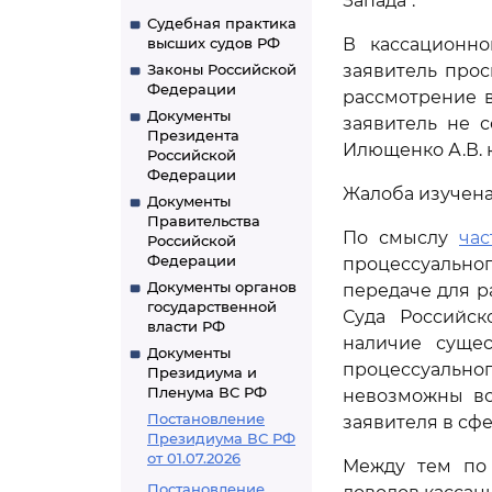
Запада".
Судебная практика
высших судов РФ
В кассационно
Законы Российской
заявитель прос
Федерации
рассмотрение в
Документы
заявитель не 
Президента
Илющенко А.В.
Российской
Федерации
Жалоба изучена
Документы
Правительства
По смыслу
час
Российской
Федерации
процессуально
Документы органов
передаче для р
государственной
Суда Российс
власти РФ
наличие суще
Документы
процессуально
Президиума и
Пленума ВС РФ
невозможны во
Постановление
заявителя в сф
Президиума ВС РФ
от 01.07.2026
Между тем по 
Постановление