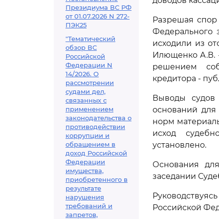
доводов кассац
Президиума ВС РФ
от 01.07.2026 N 272-
Разрешая спор в
ПЭК25
Федерального з
"Тематический
исходили из о
обзор ВС
Илющенко А.В.
Российской
Федерации N
решением соб
14/2026. О
кредитора - пу
рассмотрении
судами дел,
Выводы судов 
связанных с
применением
оснований для
законодательства о
норм материаль
противодействии
исход судебн
коррупции и
обращением в
установлено.
доход Российской
Федерации
Основания для
имущества,
заседании Суде
приобретенного в
результате
Руководствуя
нарушения
требований и
Российской Фе
запретов,