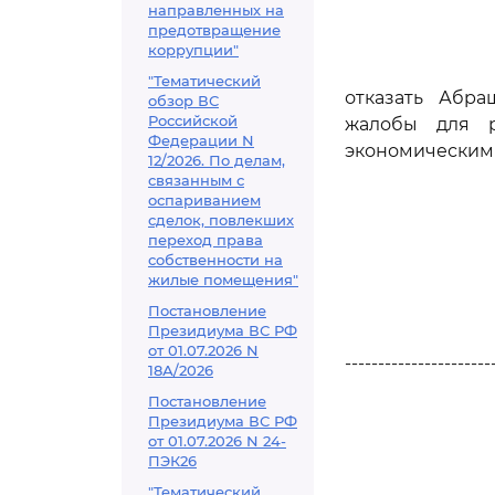
направленных на
предотвращение
коррупции"
"Тематический
отказать Абра
обзор ВС
Российской
жалобы для р
Федерации N
экономическим 
12/2026. По делам,
связанным с
оспариванием
сделок, повлекших
переход права
собственности на
жилые помещения"
Постановление
Президиума ВС РФ
от 01.07.2026 N
----------------------
18А/2026
Постановление
Президиума ВС РФ
от 01.07.2026 N 24-
ПЭК26
"Тематический