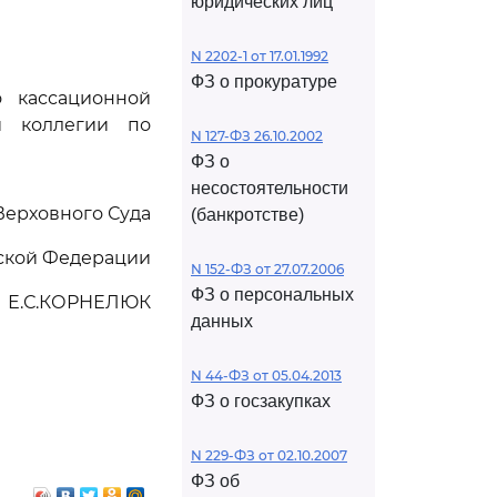
юридических лиц
N 2202-1 от 17.01.1992
ФЗ о прокуратуре
о кассационной
й коллегии по
N 127-ФЗ 26.10.2002
ФЗ о
несостоятельности
Верховного Суда
(банкротстве)
ской Федерации
N 152-ФЗ от 27.07.2006
ФЗ о персональных
Е.С.КОРНЕЛЮК
данных
N 44-ФЗ от 05.04.2013
ФЗ о госзакупках
N 229-ФЗ от 02.10.2007
ФЗ об