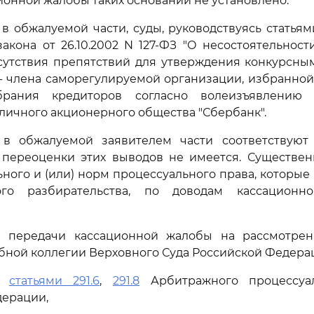
ионной жалобы таких оснований не установлено.
 обжалуемой части, суды, руководствуясь статьями 1
акона от 26.10.2002 N 127-ФЗ "О несостоятельности 
тсутствия препятствий для утверждения конкурсн
 - члена саморегулируемой организации, избранно
рания кредиторов согласно волеизъявлению 
бличного акционерного общества "Сбербанк".
в обжалуемой заявителем части соответствуют
 переоценки этих выводов не имеется. Существе
ного и (или) норм процессуального права, которые
ого разбирательства, по доводам кассацион
 передачи кассационной жалобы на рассмотре
бной коллегии Верховного Суда Российской Федерац
сь
статьями 291.6
,
291.8
Арбитражного процессуал
дерации,