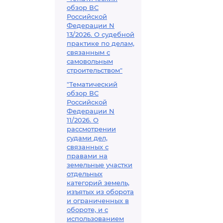
обзор ВС
Российской
Федерации N
13/2026. О судебной
практике по делам,
связанным с
самовольным
строительством"
"Тематический
обзор ВС
Российской
Федерации N
11/2026. О
рассмотрении
судами дел,
связанных с
правами на
земельные участки
отдельных
категорий земель,
изъятых из оборота
и ограниченных в
обороте, и с
использованием