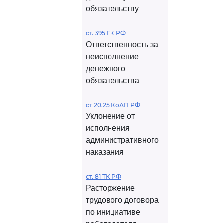
обязательству
ст. 395 ГК РФ
Ответственность за
неисполнение
денежного
обязательства
ст 20.25 КоАП РФ
Уклонение от
исполнения
административного
наказания
ст. 81 ТК РФ
Расторжение
трудового договора
по инициативе