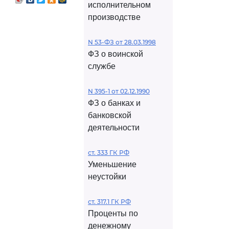
исполнительном
производстве
N 53-ФЗ от 28.03.1998
ФЗ о воинской
службе
N 395-1 от 02.12.1990
ФЗ о банках и
банковской
деятельности
ст. 333 ГК РФ
Уменьшение
неустойки
ст. 317.1 ГК РФ
Проценты по
денежному