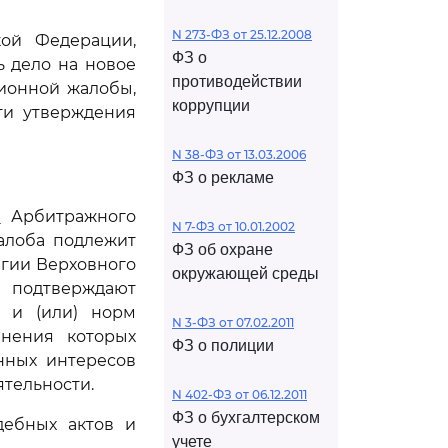
N 273-ФЗ от 25.12.2008
кой Федерации,
ФЗ о
ь дело на новое
противодействии
ционной жалобы,
коррупции
ти утверждения
N 38-ФЗ от 13.03.2006
ФЗ о рекламе
1
Арбитражного
N 7-ФЗ от 10.01.2002
алоба подлежит
ФЗ об охране
егии Верховного
окружающей среды
 подтверждают
 и (или) норм
N 3-ФЗ от 07.02.2011
анения которых
ФЗ о полиции
нных интересов
тельности.
N 402-ФЗ от 06.12.2011
ФЗ о бухгалтерском
дебных актов и
учете