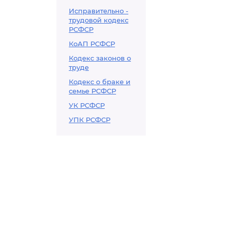
Исправительно -
трудовой кодекс
РСФСР
КоАП РСФСР
Кодекс законов о
труде
Кодекс о браке и
семье РСФСР
УК РСФСР
УПК РСФСР