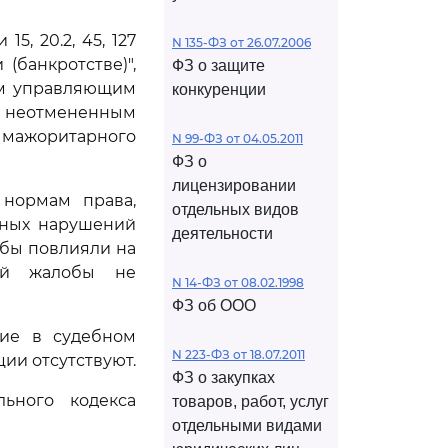
5, 20.2, 45, 127
N 135-ФЗ от 26.07.2006
(банкротстве)",
ФЗ о защите
ым управляющим
конкуренции
й неотмененным
мажоритарного
N 99-ФЗ от 04.05.2011
ФЗ о
лицензировании
 нормам права,
отдельных видов
нных нарушений
деятельности
 бы повлияли на
ной жалобы не
N 14-ФЗ от 08.02.1998
ФЗ об ООО
ние в судебном
N 223-ФЗ от 18.07.2011
ии отсутствуют.
ФЗ о закупках
ьного кодекса
товаров, работ, услуг
отдельными видами