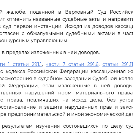
й жалобе, поданной в Верховный Суд Российс
ит отменить названные судебные акты и направит
 суд первой инстанции. Исходя из доводов касса
согласен с обжалуемыми судебными актами в час
 конкурсным управляющим.
 в пределах изложенных в ней доводов.
ти 1 статьи 291.1
,
части 7 статьи 291.6
,
статьи 291.1
го кодекса Российской Федерации кассационная ж
ассмотрения в судебном заседании Судебной колл
кой Федерации, если изложенные в ней доводы
ственных нарушений норм материального права
го права, повлиявших на исход дела, без устр
сстановление и защита нарушенных прав и зако
ере предпринимательской и иной экономической дея
результатам изучения состоявшихся по делу су