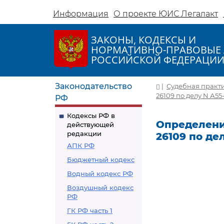
Информация
О проекте ЮИС Легалакт
ЗАКОНЫ, КОДЕКСЫ И
НОРМАТИВНО-ПРАВОВЫЕ 
РОССИЙСКОЙ ФЕДЕРАЦИ
Законодательство
|
Судебная практ
26109 по делу N А55
РФ
Кодексы РФ в
Определение
действующей
редакции
26109 по де
АПК РФ
Бюджетный кодекс
Водный кодекс РФ
Воздушный кодекс
РФ
ГК РФ часть 1