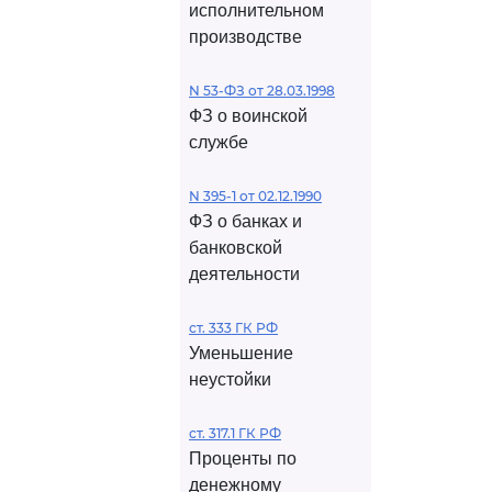
исполнительном
производстве
N 53-ФЗ от 28.03.1998
ФЗ о воинской
службе
N 395-1 от 02.12.1990
ФЗ о банках и
банковской
деятельности
ст. 333 ГК РФ
Уменьшение
неустойки
ст. 317.1 ГК РФ
Проценты по
денежному