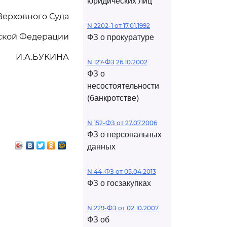
юридических лиц
Верховного Суда
N 2202-1 от 17.01.1992
ской Федерации
ФЗ о прокуратуре
И.А.БУКИНА
N 127-ФЗ 26.10.2002
ФЗ о
несостоятельности
(банкротстве)
N 152-ФЗ от 27.07.2006
ФЗ о персональных
данных
N 44-ФЗ от 05.04.2013
ФЗ о госзакупках
N 229-ФЗ от 02.10.2007
ФЗ об