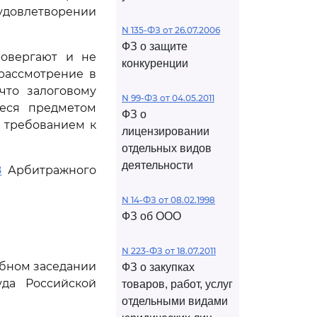
 удовлетворении
N 135-ФЗ от 26.07.2006
ФЗ о защите
ровергают и не
конкуренции
рассмотрение в
что залоговому
N 99-ФЗ от 04.05.2011
ееся предметом
ФЗ о
с требованием к
лицензировании
отдельных видов
деятельности
8
Арбитражного
N 14-ФЗ от 08.02.1998
ФЗ об ООО
N 223-ФЗ от 18.07.2011
ебном заседании
ФЗ о закупках
да Российской
товаров, работ, услуг
отдельными видами