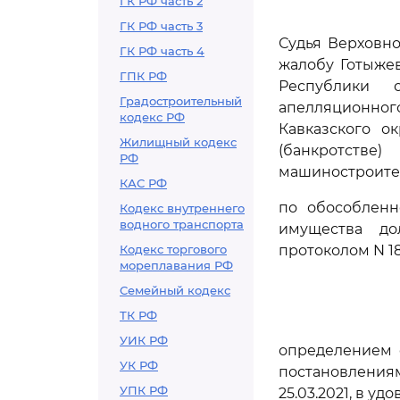
ГК РФ часть 2
ГК РФ часть 3
Судья Верховно
ГК РФ часть 4
жалобу Готыже
ГПК РФ
Республики о
Градостроительный
апелляционного
кодекс РФ
Кавказского ок
Жилищный кодекс
(банкротст
РФ
машиностроител
КАС РФ
по обособленн
Кодекс внутреннего
водного транспорта
имущества до
Кодекс торгового
протоколом N 18
мореплавания РФ
Семейный кодекс
ТК РФ
УИК РФ
определением с
УК РФ
постановления
УПК РФ
25.03.2021, в у