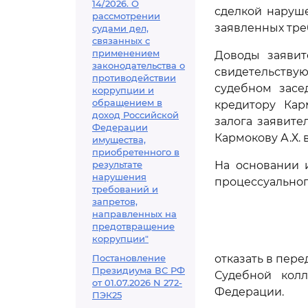
14/2026. О
сделкой наруше
рассмотрении
заявленных тре
судами дел,
связанных с
применением
Доводы заявит
законодательства о
свидетельству
противодействии
судебном засе
коррупции и
обращением в
кредитору Кар
доход Российской
залога заявите
Федерации
Кармокову А.Х.
имущества,
приобретенного в
результате
На основании 
нарушения
процессуальног
требований и
запретов,
направленных на
предотвращение
коррупции"
Постановление
отказать в пер
Президиума ВС РФ
Судебной кол
от 01.07.2026 N 272-
Федерации.
ПЭК25