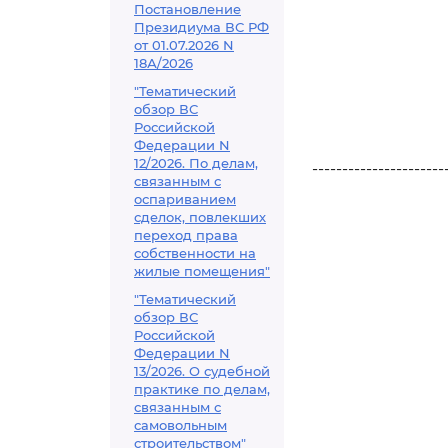
Постановление
Президиума ВС РФ
от 01.07.2026 N
18А/2026
"Тематический
обзор ВС
Российской
Федерации N
12/2026. По делам,
----------------------
связанным с
оспариванием
сделок, повлекших
переход права
собственности на
жилые помещения"
"Тематический
обзор ВС
Российской
Федерации N
13/2026. О судебной
практике по делам,
связанным с
самовольным
строительством"