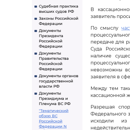
Судебная практика
В кассационно
высших судов РФ
заявитель прос
Законы Российской
Федерации
По смыслу
час
Документы
процессуально
Президента
Российской
передаче для р
Федерации
Суда Российс
Документы
наличие суще
Правительства
процессуально
Российской
Федерации
невозможны во
Документы органов
заявителя в сф
государственной
власти РФ
Между тем так
Документы
кассационной ж
Президиума и
Пленума ВС РФ
Разрешая спор,
"Тематический
Федерального за
обзор ВС
исходили из
Российской
Федерации N
недействительн