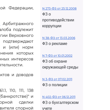
кой Федерации,
N 273-ФЗ от 25.12.2008
ФЗ о
противодействии
1
Арбитражного
коррупции
алоба подлежит
егии Верховного
N 38-ФЗ от 13.03.2006
 подтверждают
ФЗ о рекламе
 и (или) норм
анения которых
N 7-ФЗ от 10.01.2002
нных интересов
ФЗ об охране
тельности.
окружающей среды
ктов и доводов
N 3-ФЗ от 07.02.2011
ФЗ о полиции
, 110, 111, 138
(банкротстве)" и
N 402-ФЗ от 06.12.2011
орной сделки
ФЗ о бухгалтерском
явителя спорной
учете