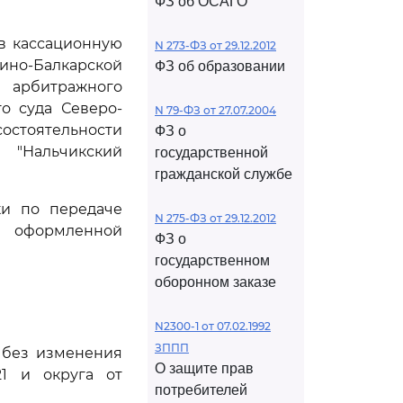
ФЗ об ОСАГО
ив кассационную
N 273-ФЗ от 29.12.2012
ино-Балкарской
ФЗ об образовании
 арбитражного
го суда Северо-
N 79-ФЗ от 27.07.2004
состоятельности
ФЗ о
Нальчикский
государственной
гражданской службе
ки по передаче
N 275-ФЗ от 29.12.2012
, оформленной
ФЗ о
государственном
оборонном заказе
N2300-1 от 07.02.1992
ЗППП
м без изменения
О защите прав
21 и округа от
потребителей