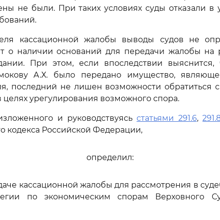
ны не были. При таких условиях суды отказали в
бований.
еля кассационной жалобы выводы судов не оп
ют о наличии оснований для передачи жалобы на 
дании. При этом, если впоследствии выяснится, 
мокову А.Х. было передано имущество, являющ
ля, последний не лишен возможности обратиться 
 в целях урегулирования возможного спора.
изложенного и руководствуясь
статьями 291.6
,
291.
о кодекса Российской Федерации,
определил:
едаче кассационной жалобы для рассмотрения в суд
легии по экономическим спорам Верховного Су