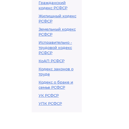
Гражданский
кодекс РСФСР
Жилищный кодекс
РСФСР
Земельный кодекс
РСФСР
Исправительно -
трудовой кодекс
РСФСР
КоАП РСФСР
Кодекс законов о
труде
Кодекс о браке и
семье РСФСР
УК РСФСР
УПК РСФСР