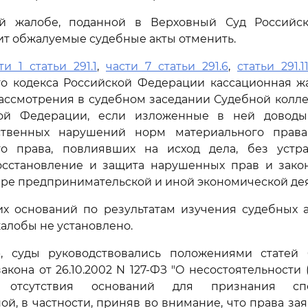
й жалобе, поданной в Верховный Суд Российс
ит обжалуемые судебные акты отменить.
ти 1 статьи 291.1
,
части 7 статьи 291.6
,
статьи 291.1
го кодекса Российской Федерации кассационная ж
ассмотрения в судебном заседании Судебной колл
кой Федерации, если изложенные в ней доводы
ственных нарушений норм материального права
го права, повлиявших на исход дела, без устр
сстановление и защита нарушенных прав и зако
ере предпринимательской и иной экономической дея
их оснований по результатам изучения судебных а
алобы не установлено.
 суды руководствовались положениями статей 61.1
кона от 26.10.2002 N 127-ФЗ "О несостоятельности 
 отсутствия оснований для признания сп
ой, в частности, приняв во внимание, что права за