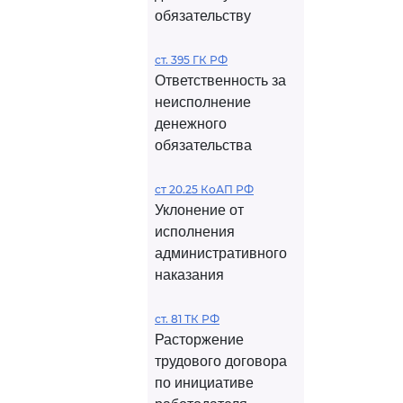
обязательству
ст. 395 ГК РФ
Ответственность за
неисполнение
денежного
обязательства
ст 20.25 КоАП РФ
Уклонение от
исполнения
административного
наказания
ст. 81 ТК РФ
Расторжение
трудового договора
по инициативе