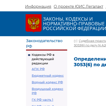
Информация
О проекте ЮИС Легалакт
ЗАКОНЫ, КОДЕКСЫ И
НОРМАТИВНО-ПРАВОВЫЕ 
РОССИЙСКОЙ ФЕДЕРАЦИ
Законодательство
|
Судебная практ
3053(6) по делу N А2
РФ
Кодексы РФ в
Определение
действующей
редакции
3053(6) по д
АПК РФ
Бюджетный кодекс
Водный кодекс РФ
Воздушный кодекс
РФ
ГК РФ часть 1