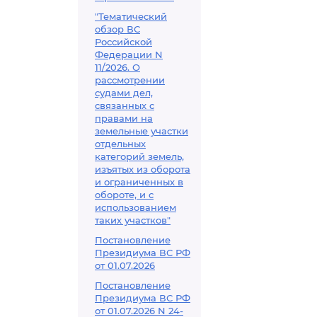
"Тематический
обзор ВС
Российской
Федерации N
11/2026. О
рассмотрении
судами дел,
связанных с
правами на
земельные участки
отдельных
категорий земель,
изъятых из оборота
и ограниченных в
обороте, и с
использованием
таких участков"
Постановление
Президиума ВС РФ
от 01.07.2026
Постановление
Президиума ВС РФ
от 01.07.2026 N 24-