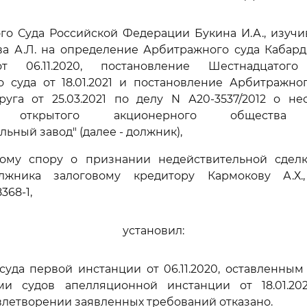
го Суда Российской Федерации Букина И.А., изуч
ва А.Л. на определение Арбитражного суда Кабард
т 06.11.2020, постановление Шестнадцатого
 суда от 18.01.2021 и постановление Арбитражно
руга от 25.03.2021 по делу N А20-3537/2012 о не
ве) открытого акционерного общества "
ьный завод" (далее - должник),
ому спору о признании недействительной сдел
лжника залоговому кредитору Кармокову А.Х.
368-1,
установил:
уда первой инстанции от 06.11.2020, оставленны
ми судов апелляционной инстанции от 18.01.20
довлетворении заявленных требований отказано.