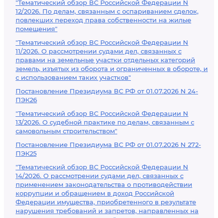
"Тематический обзор ВС Российской Федерации N
12/2026. По делам, связанным с оспариванием сделок,
повлекших переход права собственности на жилые
помещения"
"Тематический обзор ВС Российской Федерации N
11/2026. О рассмотрении судами дел, связанных с
правами на земельные участки отдельных категорий
земель, изъятых из оборота и ограниченных в обороте, и
с использованием таких участков"
Постановление Президиума ВС РФ от 01.07.2026 N 24-
ПЭК26
"Тематический обзор ВС Российской Федерации N
13/2026. О судебной практике по делам, связанным с
самовольным строительством"
Постановление Президиума ВС РФ от 01.07.2026 N 272-
ПЭК25
"Тематический обзор ВС Российской Федерации N
14/2026. О рассмотрении судами дел, связанных с
применением законодательства о противодействии
коррупции и обращением в доход Российской
Федерации имущества, приобретенного в результате
нарушения требований и запретов, направленных на