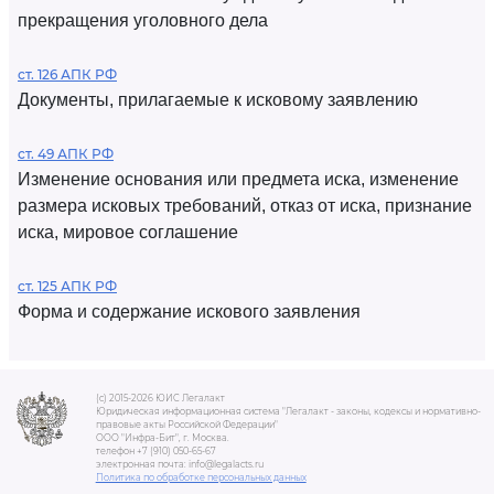
прекращения уголовного дела
ст. 126 АПК РФ
Документы, прилагаемые к исковому заявлению
ст. 49 АПК РФ
Изменение основания или предмета иска, изменение
размера исковых требований, отказ от иска, признание
иска, мировое соглашение
ст. 125 АПК РФ
Форма и содержание искового заявления
(c) 2015-2026 ЮИС Легалакт
Юридическая информационная система "Легалакт - законы, кодексы и нормативно-
правовые акты Российской Федерации"
ООО "Инфра-Бит", г. Москва.
телефон +7 (910) 050-65-67
электронная почта: info@legalacts.ru
Политика по обработке персональных данных