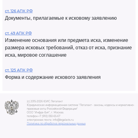
ст. 126 АПК РФ
Документы, прилагаемые к исковому заявлению
ст. 49 АПК РФ
Изменение основания или предмета иска, изменение
размера исковых требований, отказ от иска, признание
иска, мировое соглашение
ст. 125 АПК РФ
Форма и содержание искового заявления
(c) 2015-2026 ЮИС Легалакт
Юридическая информационная система "Легалакт - законы, кодексы и нормативно-
правовые акты Российской Федерации"
ООО "Инфра-Бит", г. Москва.
телефон +7 (910) 050-65-67
электронная почта: info@legalacts.ru
Политика по обработке персональных данных