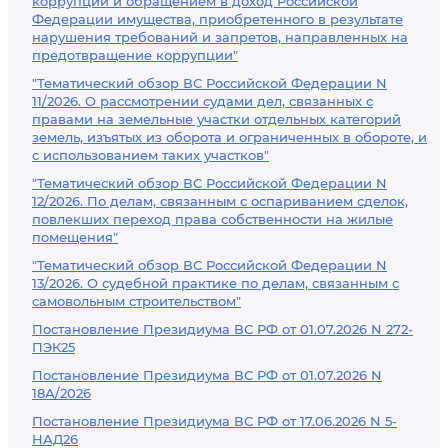
коррупции и обращением в доход Российской
Федерации имущества, приобретенного в результате
нарушения требований и запретов, направленных на
предотвращение коррупции"
"Тематический обзор ВС Российской Федерации N
11/2026. О рассмотрении судами дел, связанных с
правами на земельные участки отдельных категорий
земель, изъятых из оборота и ограниченных в обороте, и
с использованием таких участков"
"Тематический обзор ВС Российской Федерации N
12/2026. По делам, связанным с оспариванием сделок,
повлекших переход права собственности на жилые
помещения"
"Тематический обзор ВС Российской Федерации N
13/2026. О судебной практике по делам, связанным с
самовольным строительством"
Постановление Президиума ВС РФ от 01.07.2026 N 272-
ПЭК25
Постановление Президиума ВС РФ от 01.07.2026 N
18А/2026
Постановление Президиума ВС РФ от 17.06.2026 N 5-
НАД26