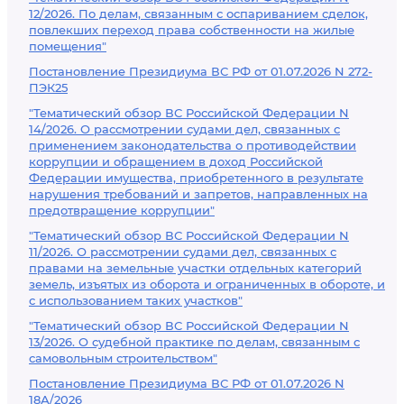
12/2026. По делам, связанным с оспариванием сделок,
повлекших переход права собственности на жилые
помещения"
Постановление Президиума ВС РФ от 01.07.2026 N 272-
ПЭК25
"Тематический обзор ВС Российской Федерации N
14/2026. О рассмотрении судами дел, связанных с
применением законодательства о противодействии
коррупции и обращением в доход Российской
Федерации имущества, приобретенного в результате
нарушения требований и запретов, направленных на
предотвращение коррупции"
"Тематический обзор ВС Российской Федерации N
11/2026. О рассмотрении судами дел, связанных с
правами на земельные участки отдельных категорий
земель, изъятых из оборота и ограниченных в обороте, и
с использованием таких участков"
"Тематический обзор ВС Российской Федерации N
13/2026. О судебной практике по делам, связанным с
самовольным строительством"
Постановление Президиума ВС РФ от 01.07.2026 N
18А/2026